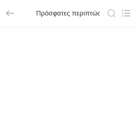
Anhui
Filter
Environmental
Πρόσφατες περιπτώσεις
Technology
Co.,Ltd..
All
Rights
Reserved.
ΣΠΊΤΙ
ΠΡΟΪΌΝΤΑ
ΣΧΕΤΙΚΆ
ΜΕ
ΕΜΆΣ
ΓΎΡΟΣ
ΕΡΓΟΣΤΑΣΊΩΝ