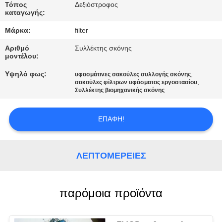
ΠΟΙΟΤΙΚΌΣ
Τόπος
Δεξιόστροφος
καταγωγής:
ΈΛΕΓΧΟΣ
Μάρκα:
filter
ΜΑΣ
Αριθμό
Συλλέκτης σκόνης
μοντέλου:
ΕΛΆΤΕ
Υψηλό φως:
,
υφασμάτινες σακούλες συλλογής σκόνης
ΣΕ
,
σακούλες φίλτρων υφάσματος εργοστασίου
Συλλέκτης βιομηχανικής σκόνης
ΕΠΑΦΉ
ΜΕ
ΕΠΑΦΉ!
ΕΙΔΉΣΕΙΣ
ΛΕΠΤΟΜΈΡΕΙΕΣ
ΖΗΤΉΣΤΕ
παρόμοια προϊόντα
ΈΝΑ
ΑΠΌΣΠΑΣΜΑ