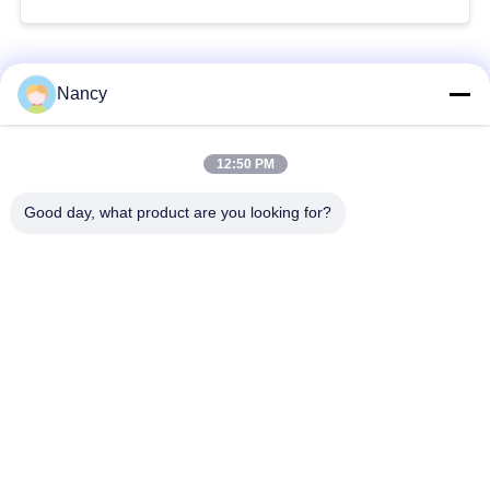
Λαϊκή κατηγορία
Όλα
Nancy
Σακούλες φίλτρου
Τύπος φίλτρου
12:50 PM
συλλογής σκόνης
αραμιδίου
Good day, what product are you looking for?
Τσάντα φίλτρων
σακούλα φίλτρου
πολυεστέρα
υγρού
σακούλα φίλτρου
Σακούλα φίλτρου
από γυαλί ίνα
PTFE
Σάκοι φίλτρου
Σακούλες φίλτρου
Baghouse
από τσόχα