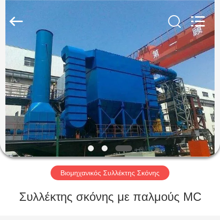
Anhui
Filter
Environmental
Technology
Co.,Ltd..
All
Rights
Reserved.
ΣΠΊΤΙ
ΠΡΟΪΌΝΤΑ
ΣΧΕΤΙΚΆ
ΜΕ
ΕΜΆΣ
ΓΎΡΟΣ
Βιομηχανικός Συλλέκτης Σκόνης
ΕΡΓΟΣΤΑΣΊΩΝ
Συλλέκτης σκόνης με παλμούς MC