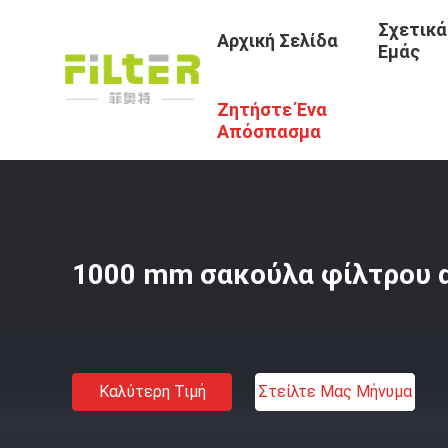
Σχετικά
Αρχική Σελίδα
Εμάς
Ζητήστε Ένα
Αρχική Σελίδα
/
Προϊόντα
/
Σακούλες Φίλτρου Από Τσό
Απόσπασμα
1000 mm σακούλα φίλτρου α
Καλύτερη Τιμή
Στείλτε Μας Μήνυμα