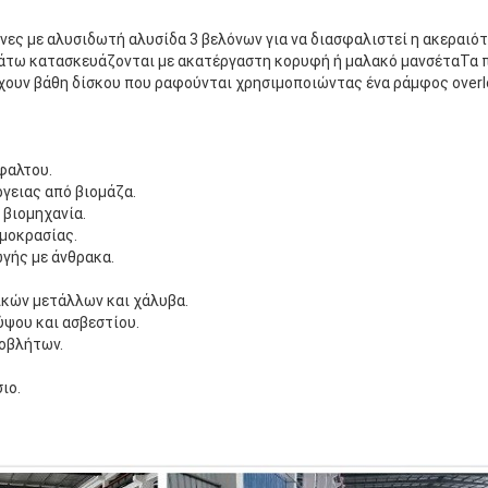
ένες με αλυσιδωτή αλυσίδα 3 βελόνων για να διασφαλιστεί η ακεραιό
τω κατασκευάζονται με ακατέργαστη κορυφή ή μαλακό μανσέταΤα π
ουν βάθη δίσκου που ραφούνται χρησιμοποιώντας ένα ράμφος overloc
φαλτου.
γειας από βιομάζα.
 βιομηχανία.
μοκρασίας.
γής με άνθρακα.
ικών μετάλλων και χάλυβα.
ύψου και ασβεστίου.
ποβλήτων.
ιο.