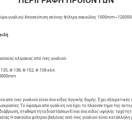
ΠΕΡΙΓΡΑΦΉ ΠΡΟΪΌΝΤΩΝ
Φύρα γυαλιού Αποσκόπιση σκόνης Φίλτρα σακούλες 1000mm~120000
ειδή
εσαίας κλίμακας από ίνες γυαλιού
135, Φ 138, Φ 152, Φ 158 κλπ.
20000mm.
να από ίνες γυαλιού είναι ένα είδος λογικής δομής. Έχει εξαιρετικές
μοκρασίες.Το ύφασμα από γυάλινη ίνα έχει το πλεονέκτημα της αντο
 διάβρωση, σταθερότητα διαστάσεων.Είναι ένα είδος υψηλής ταχύτητ
σίας.Η σακούλα φίλτρου βελόνας από ίνες γυαλιού είναι κατάλληλη 