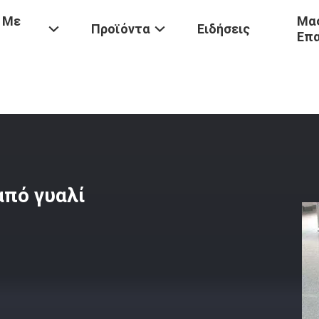
 Με
Μας
Προϊόντα
Ειδήσεις
Επ
χα
/
1000 Mm Σακούλα Φίλτρου Από Γυαλί
πό γυαλί