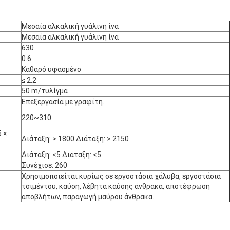
Μεσαία αλκαλική γυάλινη ίνα
Μεσαία αλκαλική γυάλινη ίνα
630
0.6
Καθαρό υφασμένο
≤ 2.2
50 m/τυλίγμα
Επεξεργασία με γραφίτη.
220~310
 ×
Διάταξη: > 1800 Διάταξη: > 2150
Διάταξη: <5 Διάταξη: <5
Συνέχισε: 260
Χρησιμοποιείται κυρίως σε εργοστάσια χάλυβα, εργοστάσια
τσιμέντου, καύση, λέβητα καύσης άνθρακα, αποτέφρωση
αποβλήτων, παραγωγή μαύρου άνθρακα.