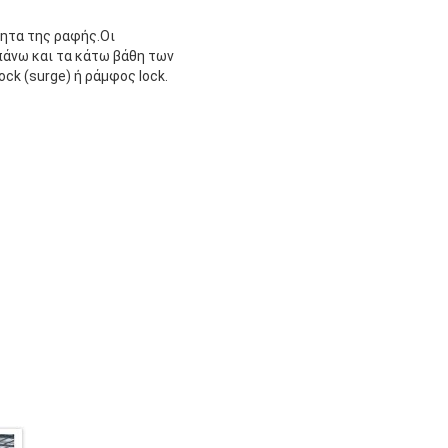
τητα της ραφής.Οι
άνω και τα κάτω βάθη των
k (surge) ή ράμφος lock.