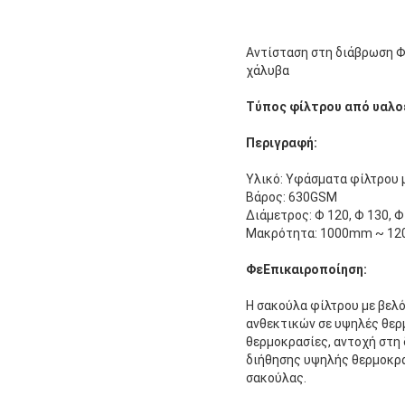
Αντίσταση στη διάβρωση 
χάλυβα
Τύπος φίλτρου από υαλο
Περιγραφή:
Υλικό: Υφάσματα φίλτρου μ
Βάρος: 630GSM
Διάμετρος: Φ 120, Φ 130, Φ 
Μακρότητα: 1000mm ~ 1
Φε
Επικαιροποίηση:
Η σακούλα φίλτρου με βελό
ανθεκτικών σε υψηλές θερ
θερμοκρασίες, αντοχή στη
διήθησης υψηλής θερμοκρα
σακούλας.