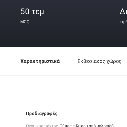
50 τεμ
Δ
MOQ
τιμ
Χαρακτηριστικά
Εκθεσιακός χώρος
Προδιαγραφές
Όνομα προϊόντος:
Τύπος φίλτρου από υαλοειδή