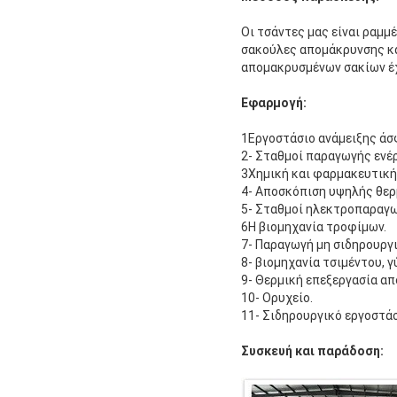
Οι τσάντες μας είναι ραμμ
σακούλες απομάκρυνσης κά
απομακρυσμένων σακίων έχ
Εφαρμογή:
1Εργοστάσιο ανάμειξης άσ
2- Σταθμοί παραγωγής ενέρ
3Χημική και φαρμακευτική
4- Αποσκόπιση υψηλής θερ
5- Σταθμοί ηλεκτροπαραγω
6Η βιομηχανία τροφίμων.
7- Παραγωγή μη σιδηρουργ
8- βιομηχανία τσιμέντου, γ
9- Θερμική επεξεργασία α
10- Ορυχείο.
11- Σιδηρουργικό εργοστάσ
Συσκευή και παράδοση: