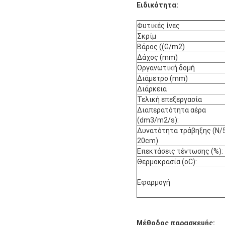
Ειδικότητα:
Φυτικές ίνες
Σκρίμ
Βάρος ((G/m2)
Δάχος (mm)
Οργανωτική δομή
Διάμετρο (mm)
Διάρκεια
Τελική επεξεργασία
Διαπερατότητα αέρα
(dm3/m2/s):
Δυνατότητα τράβηξης (N/5
20cm)
Επεκτάσεις τέντωσης (%):
Θερμοκρασία (oC):
Εφαρμογή
Μέθοδος παρασκευής: