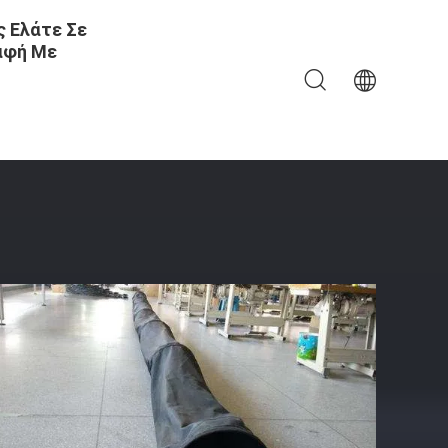
 Ελάτε Σε
αφή Με