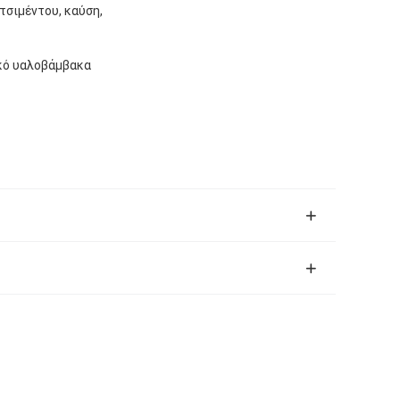
τσιμέντου, καύση,
ικό υαλοβάμβακα