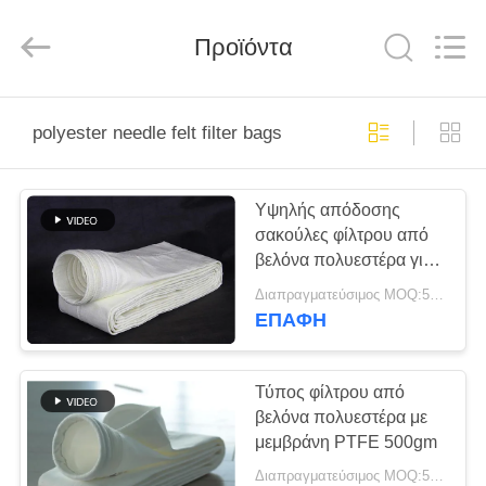
Anhui
Filter
Environmental
Προϊόντα
Technology
Co.,Ltd..
All
Rights
Reserved.
ΣΠΊΤΙ
polyester needle felt filter bags
ΠΡΟΪΌΝΤΑ
Υψηλής απόδοσης
σακούλες φίλτρου από
ΣΧΕΤΙΚΆ
βελόνα πολυεστέρα για
ΜΕ
την εξορυκτική
Διαπραγματεύσιμος MOQ:50 τεμ
βιομηχανία
ΕΜΆΣ
ΕΠΑΦΉ
ΓΎΡΟΣ
Τύπος φίλτρου από
βελόνα πολυεστέρα με
ΕΡΓΟΣΤΑΣΊΩΝ
μεμβράνη PTFE 500gm
Διαπραγματεύσιμος MOQ:50 τεμ