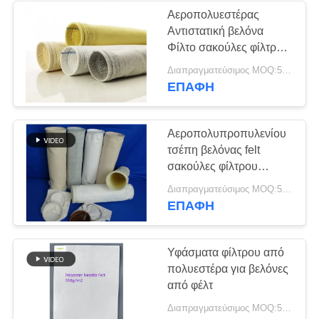
Αεροπολυεστέρας
Αντιστατική βελόνα
Φίλτο σακούλες φίλτρου
για το εργοστάσιο
Διαπραγματεύσιμος MOQ:50 τεμ
χάλυβα
ΕΠΑΦΉ
Αεροπολυπροπυλενίου
τσέπη βελόνας felt
σακούλες φίλτρου
1000mm~8000mm
Διαπραγματεύσιμος MOQ:50 τεμ
μήκος
ΕΠΑΦΉ
Υφάσματα φίλτρου από
πολυεστέρα για βελόνες
από φέλτ
Διαπραγματεύσιμος MOQ:50 τεμ