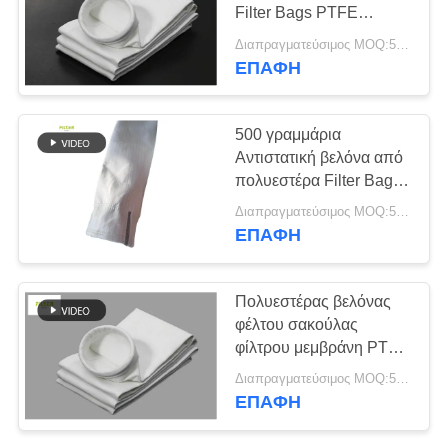
Filter Bags PTFE
SITEMAP
Membrane
Διαπραγματεύσιμος MOQ:50 τεμ
Προσαρμοσμένο μήκος
ΕΠΑΦΉ
ΠΟΛΙΤΙΚΉ
ΑΠΟΡΡΉΤΟΥ
500 γραμμάρια
Αντιστατική βελόνα από
πολυεστέρα Filter Bag
για πριονιστήριο
Διαπραγματεύσιμος MOQ:50 τεμ
ΕΠΑΦΉ
Πολυεστέρας βελόνας
φέλτου σακούλας
φίλτρου μεμβράνη PTFE
για συλλέκτη σκόνης
Διαπραγματεύσιμος MOQ:50 τεμ
ΕΠΑΦΉ