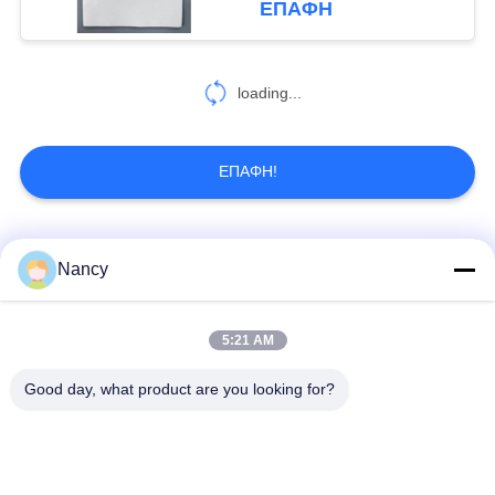
ΕΠΑΦΉ
loading...
ΕΠΑΦΉ!
Λαϊκή κατηγορία
Όλα
Nancy
Σακούλες φίλτρου
Τύπος φίλτρου
5:21 AM
συλλογής σκόνης
αραμιδίου
Good day, what product are you looking for?
Τσάντα φίλτρων
σακούλα φίλτρου
πολυεστέρα
υγρού