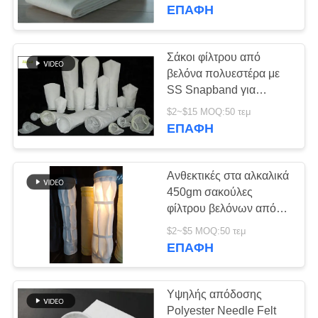
ΠΟΙΟΤΙΚΌΣ
ΕΠΑΦΉ
ΈΛΕΓΧΟΣ
Σάκοι φίλτρου από
ΜΑΣ
βελόνα πολυεστέρα με
SS Snapband για
ΕΛΆΤΕ
απομάκρυνση σκόνης
$2~$15 MOQ:50 τεμ
ΣΕ
Ανθεκτικοί σε αλκαλία
ΕΠΑΦΉ
ΕΠΑΦΉ
ΜΕ
Ανθεκτικές στα αλκαλικά
450gm σακούλες
ΕΙΔΉΣΕΙΣ
φίλτρου βελόνων από
πολυεστέρα για
$2~$5 MOQ:50 τεμ
απομάκρυνση της
ΕΠΑΦΉ
ΖΗΤΉΣΤΕ
σκόνης
ΈΝΑ
Υψηλής απόδοσης
ΑΠΌΣΠΑΣΜΑ
Polyester Needle Felt