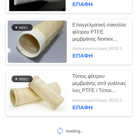
ΠΟΙΟΤΙΚΌΣ
προσαρμοσμένο
ΕΠΑΦΉ
μέγεθος
ΈΛΕΓΧΟΣ
Επαγγελματική σακούλα
ΜΑΣ
φίλτρου PTFE
μεμβράνης Nomex
ΕΛΆΤΕ
450GSM~550GSM
Διαπραγματεύσιμος MOQ:50 τεμ
ΣΕ
ΕΠΑΦΉ
ΕΠΑΦΉ
ΜΕ
Τύπος φίλτρου
μεμβράνης από γυάλινες
ΕΙΔΉΣΕΙΣ
ίνες PTFE / Τύποι
φίλτρου από βελόνα
Διαπραγματεύσιμος MOQ:50 τεμ
800GSM
ΕΠΑΦΉ
ΖΗΤΉΣΤΕ
ΈΝΑ
ΑΠΌΣΠΑΣΜΑ
loading...