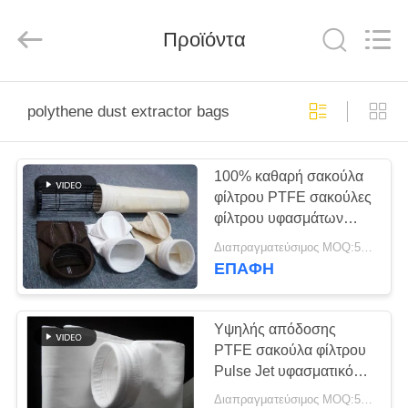
Anhui
Filter
Environmental
Προϊόντα
Technology
Co.,Ltd..
All
Rights
Reserved.
ΣΠΊΤΙ
polythene dust extractor bags
ΠΡΟΪΌΝΤΑ
100% καθαρή σακούλα
φίλτρου PTFE σακούλες
ΣΧΕΤΙΚΆ
φίλτρου υφασμάτων
ΜΕ
φυτών
Διαπραγματεύσιμος MOQ:50 τεμ
1000mm~8000mm
ΕΜΆΣ
ΕΠΑΦΉ
μήκος
ΓΎΡΟΣ
Υψηλής απόδοσης
PTFE σακούλα φίλτρου
ΕΡΓΟΣΤΑΣΊΩΝ
Pulse Jet υφασματικό
σακούλα φίλτρου
Διαπραγματεύσιμος MOQ:50 τεμ