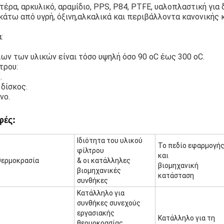
έρα, αρκυλικό, αραμίδιο, PPS, P84, PTFE, υαλοπλαστική για
κάτω από υγρή, όξινη,αλκαλικά και περιβάλλοντα κανονικής 
:
ων των υλικών είναι τόσο υψηλή όσο 90 oC έως 300 oC.
τρου:
.
δίσκος.
νο.
φές:
Ιδιότητα του υλικού
Το πεδίο εφαρμογή
φίλτρου
και
ερμοκρασία
& οι κατάλληλες
βιομηχανική
βιομηχανικές
κατάσταση
συνθήκες
Κατάλληλο για
συνθήκες συνεχούς
εργασιακής
Κατάλληλο για τη
θερμοκρασίας