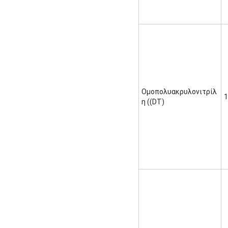
Ομοπολυακρυλονιτρίλ
1
η ((DT)