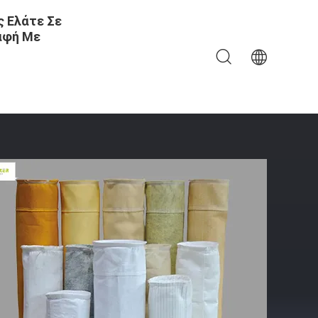
 Ελάτε Σε
αφή Με