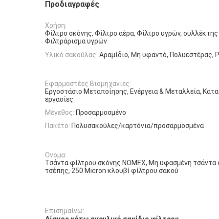
Προδιαγραφές
Χρήση:
Φίλτρο σκόνης, Φίλτρο αέρα, Φίλτρο υγρών, συλλέκτης
Φιλτράρισμα υγρών
Υλικό σακούλας:
Αραμίδιο, Μη υφαντό, Πολυεστέρας, P
Εφαρμοστέες Βιομηχανίες:
Εργοστάσιο Μεταποίησης, Ενέργεια & Μεταλλεία, Κατ
εργασίες
Μέγεθος:
Προσαρμοσμένο
Πακέτο:
Πολυσακούλες/καρτόνια/προσαρμοσμένα
Ονομα:
Τσάντα φίλτρου σκόνης NOMEX, Μη υφασμένη τσάντα 
τσέπης, 250 Micron κλουβί φίλτρου σακού
Επισημαίνω:
,
Δίσκος κάτω ακρυλικό σακίδιο φίλτρου