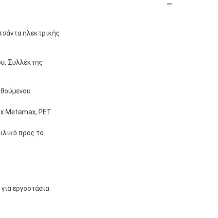
 τσάντα ηλεκτρικής
ου, Συλλέκτης
ιωθούμενου
ex Metamax, PET
ιλικό προς το
για εργοστάσια