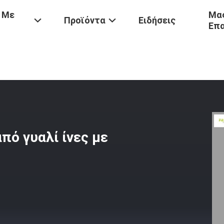
 Με
Μας
Προϊόντα
Ειδήσεις
Επ
Ακρυλικό Σακούλι Φίλτρου Από Γυαλί Ίνες Με Δίσκο Κάτω
πό γυαλί ίνες με