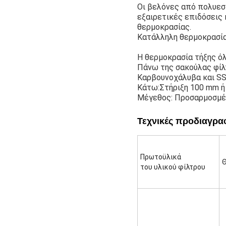
Οι βελόνες από πολυεστ
εξαιρετικές επιδόσεις 
θερμοκρασίας.
Κατάλληλη θερμοκρασία
Η θερμοκρασία τήξης όλ
Πάνω της σακούλας φίλ
Καρβουνοχάλυβα και SS
Κάτω:Στήριξη 100 mm ή 
Μέγεθος: Προσαρμοσμέ
Τεχνικές προδιαγρα
Πρωτοϋλικά
Θ
του υλικού φίλτρου