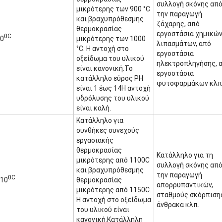
συλλογή σκόνης απ
μικρότερης των 900 °C
την παραγωγή
και βραχυπρόθεσμης
ζάχαρης, από
θερμοκρασίας
εργοστάσια χημικώ
0C
0
μικρότερης των 1000
λιπασμάτων, από
°C. Η αντοχή στο
εργοστάσια
οξείδωμα του υλικού
ηλεκτροπληγήσης, 
είναι κανονική.Το
εργοστάσια
κατάλληλο εύρος PH
φυτοφαρμάκων κλπ
είναι 1 έως 14Η αντοχή
υδρόλυσης του υλικού
είναι καλή.
Κατάλληλο για
συνθήκες συνεχούς
εργασιακής
θερμοκρασίας
Κατάλληλο για τη
μικρότερης από 1100C
συλλογή σκόνης απ
και βραχυπρόθεσμης
την παραγωγή
0C
10
θερμοκρασίας
απορρυπαντικών,
μικρότερης από 1150C.
σταθμούς σκόρπιση
Η αντοχή στο οξείδωμα
άνθρακα κλπ.
του υλικού είναι
κανονική.Κατάλληλη