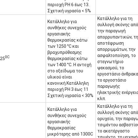
περιοχή PH 6 έως 13.
Σχετική υγρασία < 5%
Κατάλληλο για τη
Κατάλληλο για
συλλογή σκόνης απ
συνθήκες συνεχούς
την παραγωγή
εργασιακής
απορρυπαντικών, τ
θερμοκρασίας κάτω
αποτέφρωση
των 1250 °C και
απορριμμάτων, την
βραχυπρόθεσμης
ασφαλτοποίηση, το
0C
25
θερμοκρασίας κάτω
στεγνωτήριο
των 1400 °C. Η αντοχή
ψεκασμού, το
στο οξείδωμα του
εργοστάσιο άνθρακα
υλικού είναι
το εργοστάσιο
κανονική.Κατάλληλη
παραγωγής
περιοχή PH 3 έως 11
ηλεκτρικής ενέργει
Σχετική υγρασία < 30%
κλπ.
Κατάλληλο για τη
Κατάλληλο για
συλλογή σκόνης απ
συνθήκες συνεχούς
ορυχείο, την παραγ
εργασιακής
τσιμέντου ασβεστίο
θερμοκρασίας
το ακατέργαστο
μικρότερης από 1300C
τσιμέντο, τη μηχανή