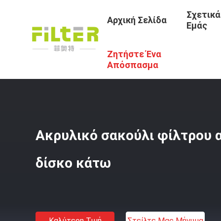
Σχετικά
Αρχική Σελίδα
Εμάς
Ζητήστε Ένα
Αρχική Σελίδα
/
Προϊόντα
/
Τύπος Φίλτρου Αραμιδίου
/
Απόσπασμα
Ακρυλικό σακούλι φίλτρου α
δίσκο κάτω
Καλύτερη Τιμή
Στείλτε Μας Μήνυμα