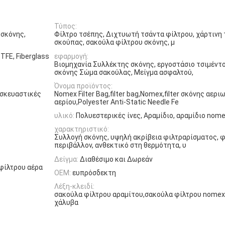
Τύπος:
 σκόνης,
Φίλτρο τσέπης, Διχτυωτή τσάντα φίλτρου, χάρτινη
σκούπας, σακούλα φίλτρου σκόνης, μ
TFE, Fiberglass
εφαρμογή:
Βιομηχανία Συλλέκτης σκόνης, εργοστάσιο τσιμέντ
σκόνης Σώμα σακούλας, Μείγμα ασφαλτού,
Όνομα προϊόντος:
ασκευαστικές
Nomex Filter Bag,filter bag,Nomex,filter σκόνης αερ
αερίου,Polyester Anti-Static Needle Fe
υλικό:
Πολυεστερικές ίνες, Αραμίδιο, αραμίδιο nom
χαρακτηριστικό:
Συλλογή σκόνης, υψηλή ακρίβεια φιλτραρίσματος, φ
περιβάλλον, ανθεκτικό στη θερμότητα, υ
Δείγμα:
Διαθέσιμο και Δωρεάν
φίλτρου αέρα
OEM:
ευπρόσδεκτη
Λέξη-κλειδί:
σακούλα φίλτρου αραμίτου,σακούλα φίλτρου nomex 
χάλυβα