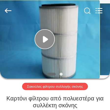
Anhui
Filter
Environmental
Technology
Co.,Ltd..
All
Rights
Reserved.
ΣΠΊΤΙ
ΠΡΟΪΌΝΤΑ
ΣΧΕΤΙΚΆ
ΜΕ
ΕΜΆΣ
ΓΎΡΟΣ
Σακούλες φίλτρου συλλογής σκόνης
ΕΡΓΟΣΤΑΣΊΩΝ
Καρτόνι φίλτρου από πολυεστέρα για
συλλέκτη σκόνης