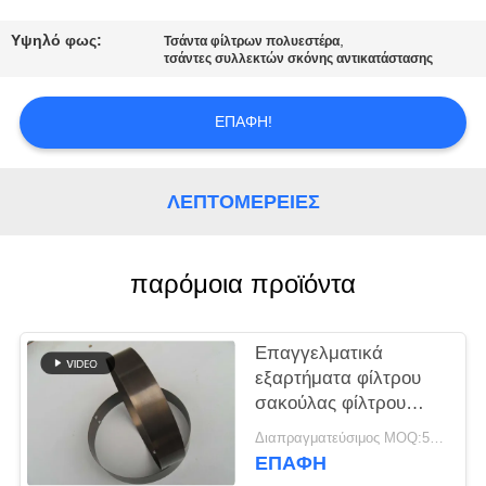
ΠΟΙΟΤΙΚΌΣ
ΈΛΕΓΧΟΣ
Υψηλό φως:
,
Τσάντα φίλτρων πολυεστέρα
τσάντες συλλεκτών σκόνης αντικατάστασης
ΜΑΣ
ΕΠΑΦΉ!
ΕΛΆΤΕ
ΣΕ
ΛΕΠΤΟΜΈΡΕΙΕΣ
ΕΠΑΦΉ
ΜΕ
παρόμοια προϊόντα
ΕΙΔΉΣΕΙΣ
Επαγγελματικά
εξαρτήματα φίλτρου
ΖΗΤΉΣΤΕ
σακούλας φίλτρου
ΈΝΑ
Snap Band
Διαπραγματεύσιμος MOQ:50 τεμ
Διαφορετικό υλικό και
ΑΠΌΣΠΑΣΜΑ
ΕΠΑΦΉ
μέγεθος