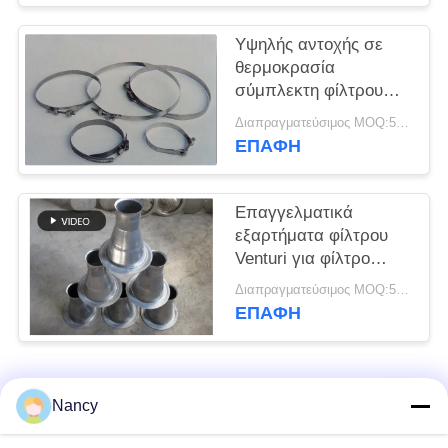
SITEMAP
Υψηλής αντοχής σε
θερμοκρασία
σύμπλεκτη φίλτρου
ΠΟΛΙΤΙΚΉ
χαμηλής ευκαμψίας
Διαπραγματεύσιμος MOQ:50 τεμ
ΑΠΟΡΡΉΤΟΥ
ΕΠΑΦΉ
Επαγγελματικά
εξαρτήματα φίλτρου
Venturi για φίλτρο
κλουβί
Διαπραγματεύσιμος MOQ:50 τεμ
προσαρμοσμένο
ΕΠΑΦΉ
μέγεθος
Λαϊκή κατηγορία
Όλα
Nancy