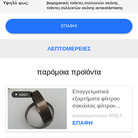
ΠΟΙΟΤΙΚΌΣ
Υψηλό φως:
,
βιομηχανικές τσάντες συλλεκτών σκόνης
τσάντες συλλεκτών σκόνης αντικατάστασης
ΈΛΕΓΧΟΣ
ΕΠΑΦΉ!
ΜΑΣ
ΕΛΆΤΕ
ΛΕΠΤΟΜΈΡΕΙΕΣ
ΣΕ
ΕΠΑΦΉ
ΜΕ
παρόμοια προϊόντα
ΕΙΔΉΣΕΙΣ
Επαγγελματικά
εξαρτήματα φίλτρου
σακούλας φίλτρου
ΖΗΤΉΣΤΕ
Snap Band
Διαπραγματεύσιμος MOQ:50 τεμ
ΈΝΑ
Διαφορετικό υλικό και
ΕΠΑΦΉ
μέγεθος
ΑΠΌΣΠΑΣΜΑ