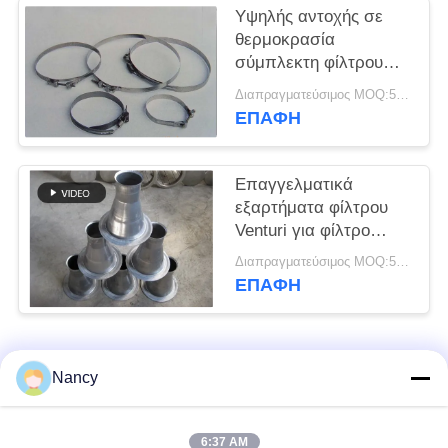
Υψηλής αντοχής σε
SITEMAP
θερμοκρασία
σύμπλεκτη φίλτρου
χαμηλής ευκαμψίας
Διαπραγματεύσιμος MOQ:50 τεμ
ΠΟΛΙΤΙΚΉ
ΕΠΑΦΉ
ΑΠΟΡΡΉΤΟΥ
Επαγγελματικά
εξαρτήματα φίλτρου
Venturi για φίλτρο
κλουβί
Διαπραγματεύσιμος MOQ:50 τεμ
προσαρμοσμένο
ΕΠΑΦΉ
μέγεθος
Λαϊκή κατηγορία
Όλα
Nancy
Σακούλες φίλτρου
Τύπος φίλτρου
6:37 AM