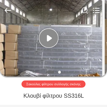
Anhui
Filter
Environmental
Technology
Co.,Ltd..
All
Rights
Reserved.
ΣΠΊΤΙ
ΠΡΟΪΌΝΤΑ
ΣΧΕΤΙΚΆ
ΜΕ
ΕΜΆΣ
ΓΎΡΟΣ
Σακούλες φίλτρου συλλογής σκόνης
ΕΡΓΟΣΤΑΣΊΩΝ
Κλουβί φίλτρου SS316L