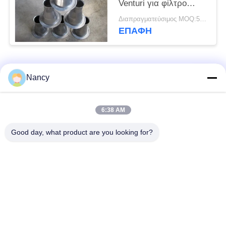
Venturi για φίλτρο
κλουβί
Διαπραγματεύσιμος MOQ:50 τεμ
προσαρμοσμένο
ΕΠΑΦΉ
μέγεθος
Λαϊκή κατηγορία
Όλα
Nancy
Σακούλες φίλτρου
Τύπος φίλτρου
6:38 AM
συλλογής σκόνης
αραμιδίου
Good day, what product are you looking for?
Τσάντα φίλτρων
σακούλα φίλτρου
πολυεστέρα
υγρού
σακούλα φίλτρου
Σακούλα φίλτρου
από γυαλί ίνα
PTFE