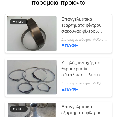
παρόμοια προϊόντα
SITEMAP
Επαγγελματικά
εξαρτήματα φίλτρου
ΠΟΛΙΤΙΚΉ
σακούλας φίλτρου
ΑΠΟΡΡΉΤΟΥ
Snap Band
Διαπραγματεύσιμος MOQ:50 τεμ
Διαφορετικό υλικό και
ΕΠΑΦΉ
μέγεθος
Υψηλής αντοχής σε
θερμοκρασία
σύμπλεκτη φίλτρου
χαμηλής ευκαμψίας
Διαπραγματεύσιμος MOQ:50 τεμ
ΕΠΑΦΉ
Επαγγελματικά
εξαρτήματα φίλτρου