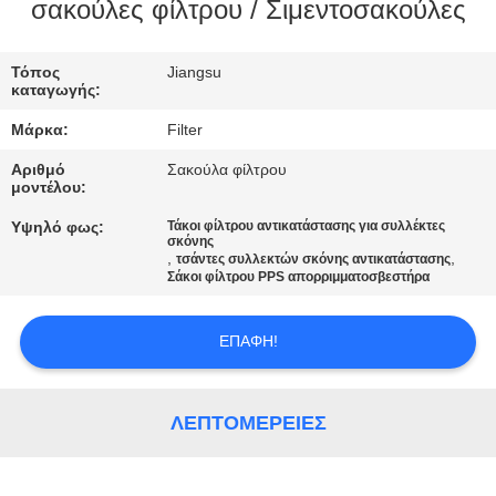
ΠΟΙΟΤΙΚΌΣ
σακούλες φίλτρου / Σιμεντοσακούλες
ΈΛΕΓΧΟΣ
Τόπος
Jiangsu
καταγωγής:
ΜΑΣ
Μάρκα:
Filter
ΕΛΆΤΕ
Αριθμό
Σακούλα φίλτρου
ΣΕ
μοντέλου:
ΕΠΑΦΉ
Υψηλό φως:
Τάκοι φίλτρου αντικατάστασης για συλλέκτες
σκόνης
ΜΕ
,
,
τσάντες συλλεκτών σκόνης αντικατάστασης
Σάκοι φίλτρου PPS απορριμματοσβεστήρα
ΕΙΔΉΣΕΙΣ
ΕΠΑΦΉ!
ΖΗΤΉΣΤΕ
ΛΕΠΤΟΜΈΡΕΙΕΣ
ΈΝΑ
ΑΠΌΣΠΑΣΜΑ