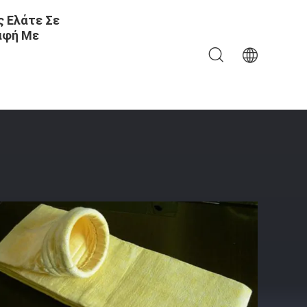
 Ελάτε Σε
αφή Με
MS Για Συλλέκτη Σκόνης