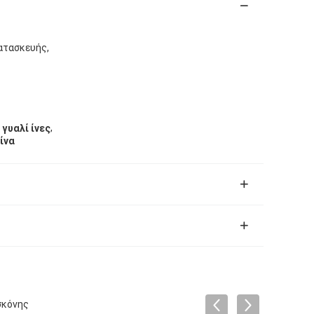
ατασκευής,
,
γυαλί ίνες
ίνα
σκόνης