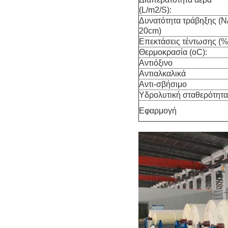
(L/m2/S):
Δυνατότητα τράβηξης (N
20cm)
Επεκτάσεις τέντωσης (%
Θερμοκρασία (oC):
Αντιόξινο
Αντιαλκαλικά
Αντι-σβήσιμο
Υδρολυτική σταθερότητα
Εφαρμογή