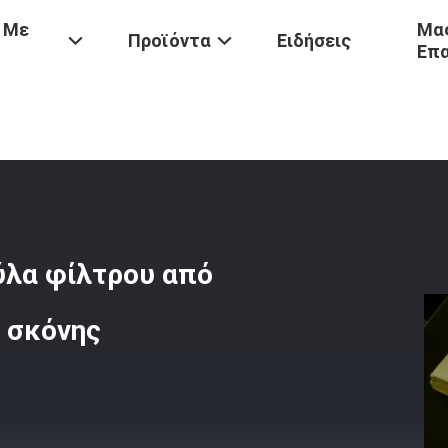
 Με
Μας
Προϊόντα
Ειδήσεις
Επ
ς Σκόνης
/
Υψηλής Θερμοκρασίας Σακούλα Φίλτρου Από Γυαλί Ίνες F
ύλα φίλτρου από
η σκόνης