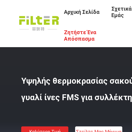
Σχετικά
Αρχική Σελίδα
Εμάς
Ζητήστε Ένα
Αρχική Σελίδα
/
Προϊόντα
/
Σακούλες Φίλτρου Συλλογή
Απόσπασμα
Υψηλής θερμοκρασίας σακο
γυαλί ίνες FMS για συλλέκτ
Καλύτερη Τιμή
Στείλτε Μας Μήνυμα