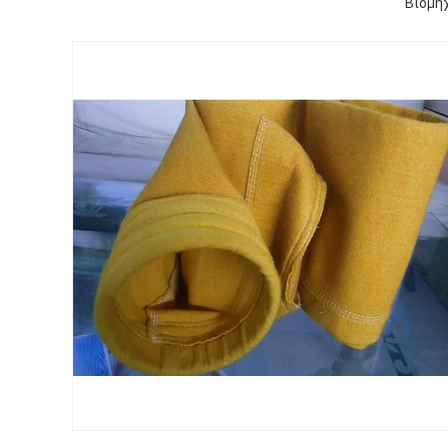
Βιομη