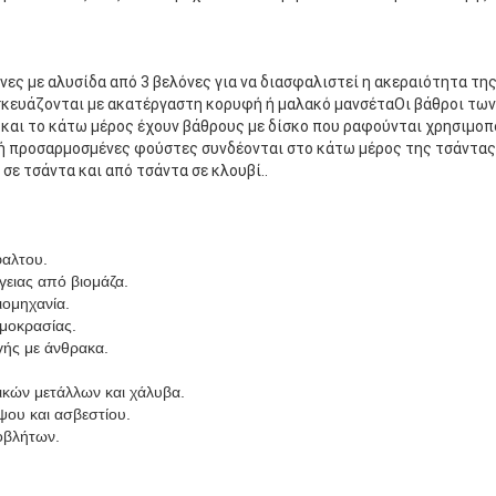
ένες με αλυσίδα από 3 βελόνες για να διασφαλιστεί η ακεραιότητα τ
κευάζονται με ακατέργαστη κορυφή ή μαλακό μανσέταΟι βάθροι τω
και το κάτω μέρος έχουν βάθρους με δίσκο που ραφούνται χρησιμοπ
 ή προσαρμοσμένες φούστες συνδέονται στο κάτω μέρος της τσάντας 
ε τσάντα και από τσάντα σε κλουβί..
φαλτου.
γειας από βιομάζα.
ιομηχανία.
μοκρασίας.
ής με άνθρακα.
κών μετάλλων και χάλυβα.
ύψου και ασβεστίου.
οβλήτων.