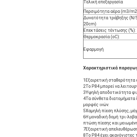
Τελική επεξεργασία
Περσιμότητα αέρα (m3/m2
Δυνατότητα τράβηξης (N/5
20cm)
Επεκτάσεις τέντωσης (%):
Θερμοκρασία (oC):
Εφαρμογή
Χαρακτηριστικά παραγωγ
1Εξαιρετική σταθερότητα σ
2Το P84 μπορεί να λειτουρ
3Υψηλή αποδοτικότητα φιλ
4Τα σύνθετα διατομήματα 
μορφές ινών.
5Χαμηλή πίεση πλύσης, μέγ
6Η μοναδική δομή τρι-λοβ
πτώση πίεσης και μειωμένη
7Εξαιρετική απελευθέρωση
8Το P84 έχει ακανόνιστες 