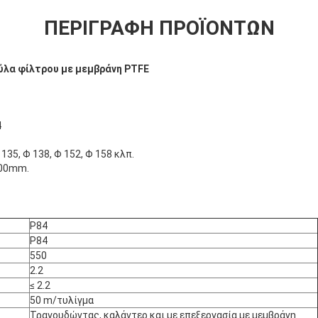
ΠΕΡΙΓΡΑΦΉ ΠΡΟΪΌΝΤΩΝ
ούλα φίλτρου με μεμβράνη PTFE
4
135, Φ 138, Φ 152, Φ 158 κλπ.
000mm.
P84
P84
550
2.2
≤ 2.2
50 m/τυλίγμα
Τραγουδώντας, καλάντερ και με επεξεργασία με μεμβράνη