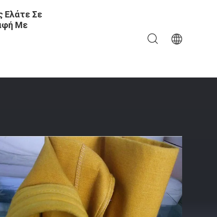
 Ελάτε Σε
αφή Με
μβράνη PTFE 500~550 GSM