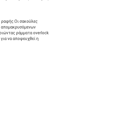
ης ραφής.Οι σακούλες
ν απομακρυσόμενων
οιώντας ράμματα overlock
για να αποφευχθεί η