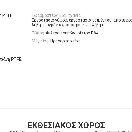
η PTFE
Εφαρμοστέος βιομηχανία:
Εργοστάσιο γύψου, εργοστάσιο τσιμέντου, αποτεφ
λέβητα υγρής υγροποίησης και λέβητα
Τύπος:
Φίλτρο τσεπών, φίλτρο P84
Μέγεθος:
Προσαρμοσμένο
,
βράνη PTFE
ΕΚΘΕΣΙΑΚΌΣ ΧΏΡΟΣ