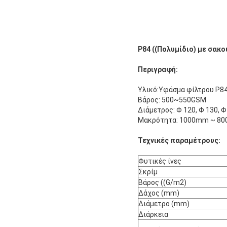
P84 ((Πολυμίδιο) με σακ
Περιγραφή:
Υλικό:Υφάσμα φίλτρου P8
Βάρος: 500~550GSM
Διάμετρος: Φ 120, Φ 130, Φ 
Μακρότητα: 1000mm ~ 8
Τεχνικές παραμέτρους:
Φυτικές ίνες
Σκρίμ
Βάρος ((G/m2)
Δάχος (mm)
Διάμετρο (mm)
Διάρκεια