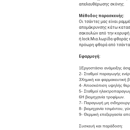
απελευθέρωσης σκόνης.
Μέθοδος παρασκευής:
Οι τσάντες μας είναι ραμμ
απομάκρυνσης κάτω κατασ
σακουλών από την κορυφή 
ή lock.Μια λωρίδα φθοράς
πρόωρη φθορά από τσάντα σ
Εφαρμογή:
1Εργοστάσιο ανάμειξης άσ
2- Σταθμοί παραγωγής ενέρ
3Χημική και φαρμακευτική β
4- Αποσκόπιση υψηλής θερ
5- Σταθμοί ηλεκτροπαραγωγ
6Η βιομηχανία τροφίμων.
7- Παραγωγή μη σιδηρουργι
8- βιομηχανία τσιμέντου, γ
9- Θερμική επεξεργασία απ
Συσκευή και παράδοση: