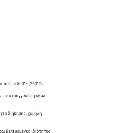
σία έως 500°F (260°C).
 τις στρογγυλές ή οβάλ
ητα διήθησης, χαμηλή
και βελτιωμένες ιδιότητες