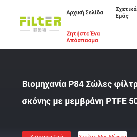
Σχετικά
Αρχική Σελίδα
Εμάς
Ζητήστε Ένα
Αρχική Σελίδα
/
Προϊόντα
/
Σακούλες Φίλτρου Συλλογή
Απόσπασμα
Βιομηχανία P84 Σώλες φίλτ
σκόνης με μεμβράνη PTFE 
Καλύτερη Τιμή
Στείλτε Μας Μήνυμα