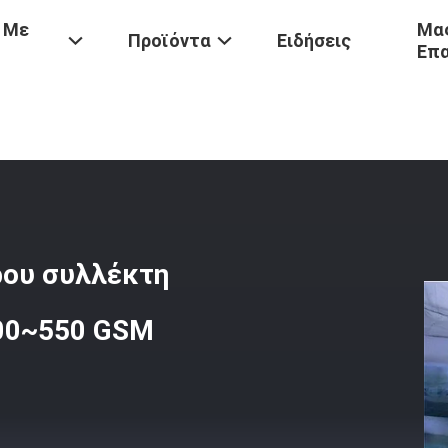
 Με
Μας
Προϊόντα
Ειδήσεις
Επ
ς Σκόνης
/
Βιομηχανία P84 Σώλες Φίλτρου Συλλέκτη Σκόνης Με Με
ρου συλλέκτη
500~550 GSM