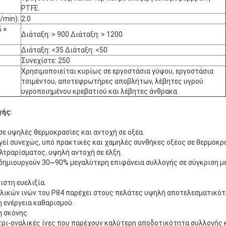
PTFE.
/min):
2.0
 ×
Διάταξη: > 900 Διάταξη: > 1200
Διάταξη: <35 Διάταξη: <50
Συνεχίστε: 250
Χρησιμοποιείται κυρίως σε εργοστάσια γύψου, εργοστάσια
τσιμέντου, αποτεφρωτήρες αποβλήτων, λέβητες υγρού
υγροποιημένου κρεβατιού και λέβητες άνθρακα.
ής:
ε υψηλές θερμοκρασίες και αντοχή σε οξέα.
γεί συνεχώς, υπό πρακτικές και χαμηλές συνθήκες οξέος σε θερμοκρα
τραρίσματος, υψηλή αντοχή σε έλξη.
δημιουργούν 30~90% μεγαλύτερη επιφάνεια συλλογής σε σύγκριση με
ιστη ευελιξία.
αλικών ινών του P84 παρέχει στους πελάτες υψηλή αποτελεσματικότ
 ενέργεια καθαρισμού.
 σκόνης.
τρι-οναλικές ίνες που παρέχουν καλύτερη αποδοτικότητα συλλογής 