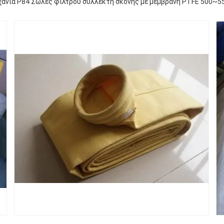
χανία P84 Σώλες φίλτρου συλλέκτη σκόνης με μεμβράνη PTFE 500~5