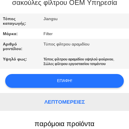
ΠΟΙΟΤΙΚΌΣ
σακούλες φίλτρου OEM Υπηρεσία
ΈΛΕΓΧΟΣ
Τόπος
Jiangsu
καταγωγής:
ΜΑΣ
Μάρκα:
Filter
ΕΛΆΤΕ
Αριθμό
Τύπος φίλτρου αραμιδίου
ΣΕ
μοντέλου:
ΕΠΑΦΉ
Υψηλό φως:
,
Τύπος φίλτρου αραμιδίου υψηλού φούρνου
Σώλες φίλτρου εργοστασίου τσιμέντου
ΜΕ
ΕΠΑΦΉ!
ΕΙΔΉΣΕΙΣ
ΛΕΠΤΟΜΈΡΕΙΕΣ
ΖΗΤΉΣΤΕ
ΈΝΑ
ΑΠΌΣΠΑΣΜΑ
παρόμοια προϊόντα