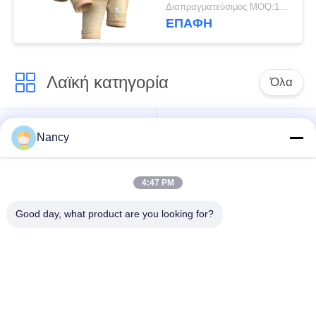
και επεξεργασία
Διαπραγματεύσιμος MOQ:100 τεμ
Singeing για
ΕΠΑΦΉ
βελτιωμένη απόδοση
συλλέκτη σκόνης
Λαϊκή κατηγορία
Όλα
Σακούλες φίλτρου
Τύπος φίλτρου
Nancy
συλλογής σκόνης
αραμιδίου
4:47 PM
Τσάντα φίλτρων
σακούλα φίλτρου
πολυεστέρα
υγρού
Good day, what product are you looking for?
σακούλα φίλτρου
Σακούλα φίλτρου
από γυαλί ίνα
PTFE
Σάκοι φίλτρου
Σακούλες φίλτρου