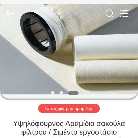
Anhui
Filter
Environmental
Technology
Co.,Ltd..
All
Rights
Reserved.
ΣΠΊΤΙ
ΠΡΟΪΌΝΤΑ
ΣΧΕΤΙΚΆ
ΜΕ
ΕΜΆΣ
ΓΎΡΟΣ
Τύπος φίλτρου αραμιδίου
ΕΡΓΟΣΤΑΣΊΩΝ
Υψηλόφουρνος Αραμίδιο σακούλα
φίλτρου / Σιμέντο εργοστάσιο