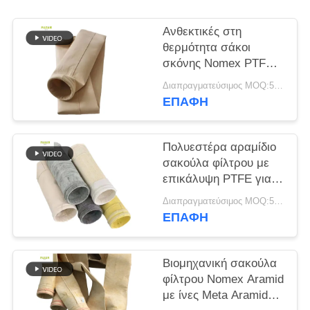
SITEMAP
Ανθεκτικές στη
θερμότητα σάκοι
σκόνης Nomex PTFE
ΠΟΛΙΤΙΚΉ
από γυάλινη ίνα P84
Διαπραγματεύσιμος MOQ:50 τεμ
ΑΠΟΡΡΉΤΟΥ
για βιομηχανικούς
ΕΠΑΦΉ
λέβητες
Πολυεστέρα αραμίδιο
σακούλα φίλτρου με
επικάλυψη PTFE για
βιομηχανικές
Διαπραγματεύσιμος MOQ:50 τεμ
εφαρμογές καύσης
ΕΠΑΦΉ
Βιομηχανική σακούλα
φίλτρου Nomex Aramid
με ίνες Meta Aramid