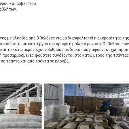
ύψου και ασβεστίου.
ποβλήτων.
ένες με αλυσίδα από 3 βελόνες για να διασφαλιστεί η ακεραιότητα τ
κευάζονται με ακατέργαστη κορυφή ή μαλακό μανσέταΟι βάθροι τω
και το κάτω μέρος έχουν βάθρους με δίσκο που ραφούνται χρησιμοπ
 ή προσαρμοσμένες φούστες συνδέονται στο κάτω μέρος της τσάντας 
ε τσάντα και από τσάντα σε κλουβί..