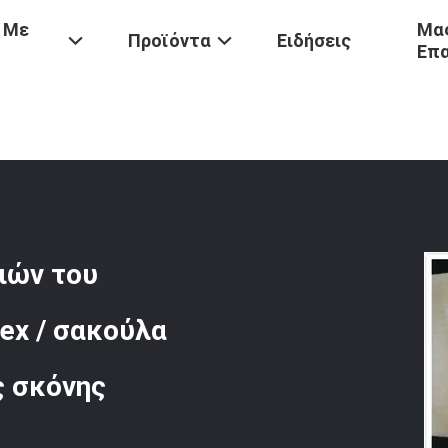
 Με
Μας
Προϊόντα
Ειδήσεις
Επ
Σώμα Αποθήκευσης Σκουπιδιών Του Εργοστασίου Ασφάλτου Nomex /
ιών του
ex / σακούλα
ς σκόνης