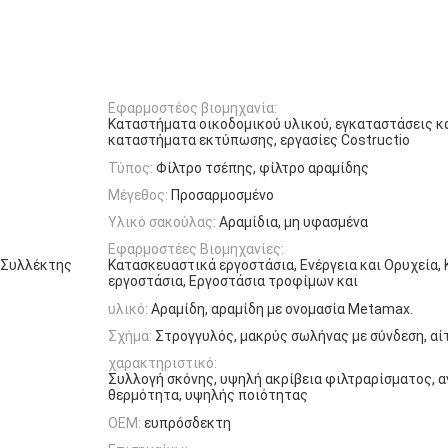
Εφαρμοστέος βιομηχανία:
Καταστήματα οικοδομικού υλικού, εγκαταστάσεις κ
καταστήματα εκτύπωσης, εργασίες Costructio
Τύπος:
Φίλτρο τσέπης, φίλτρο αραμίδης
Μέγεθος:
Προσαρμοσμένο
Υλικό σακούλας:
Αραμίδια, μη υφασμένα
Εφαρμοστέες Βιομηχανίες:
, Συλλέκτης
Κατασκευαστικά εργοστάσια, Ενέργεια και Ορυχεία,
εργοστάσια, Εργοστάσια τροφίμων και
υλικό:
Αραμίδη, αραμίδη με ονομασία Metamax.
Σχήμα:
Στρογγυλός, μακρύς σωλήνας με σύνδεση, α
χαρακτηριστικό:
Συλλογή σκόνης, υψηλή ακρίβεια φιλτραρίσματος, α
θερμότητα, υψηλής ποιότητας
OEM:
ευπρόσδεκτη