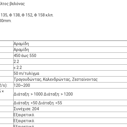
ίλτος βελόνας
135, Φ 138, Φ 152, Φ 158 κλπ.
000mm.
Αραμίδη
Αραμίδη
450 έως 550
2.2
≤ 2.2
50 m/τυλίγμα
Τραγουδώντας, Καλενδρώντας, Ζεσταίνοντας
/s):
120~200
 ×
Διάταξη: > 1000 Διάταξη: > 1200
Διάταξη: <50 Διάταξη: <55
Συνέχισε: 204
Εξαιρετικό.
Εξαιρετικό.
Εξαιρετικό.