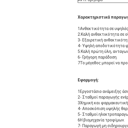
Χαρακτηριστικά παραγωγ
1Ανθεκτικότητα σε υψηλές
2.Καλή ανθεκτικότητα σε ο
3- Εξαιρετική ανθεκτικότη
4- Υψηλή αποδοτικότητα φ
5.Καλή πρώτη ύλη, ανταγων
6- Γρήγορη παράδοση.
7Το μέγεθος μπορεί να προ
Εφαρμογή:
1Εργοστάσιο ανάμειξης άσ
2- Σταθμοί παραγωγής ενέρ
3Χημική και φαρμακευτική
4- Αποσκόπιση υψηλής θερ
5- Σταθμοί ηλεκτροπαραγω
6Η βιομηχανία τροφίμων.
7- Παραγωγή μη σιδηρουργ