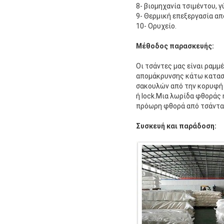
8- βιομηχανία τσιμέντου, γ
9- Θερμική επεξεργασία α
10- Ορυχείο.
Μέθοδος παρασκευής:
Οι τσάντες μας είναι ραμμ
απομάκρυνσης κάτω κατασ
σακουλών από την κορυφή 
ή lock.Μια λωρίδα φθοράς
πρόωρη φθορά από τσάντα σ
Συσκευή και παράδοση: