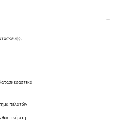
ατασκευής,
 Κατασκευαστικά
ίτημα πελατών
νθεκτική στη