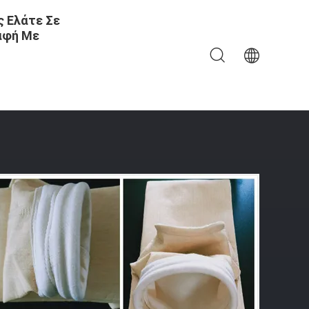
 Ελάτε Σε
αφή Με
 Σακούλα Φίλτρου Αέρα Απομάκρυνσης Σκόνης