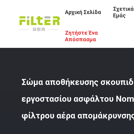
Σχετικά
Αρχική Σελίδα
Εμάς
Ζητήστε Ένα
Αρχική Σελίδα
/
Προϊόντα
/
Τύπος Φίλτρου Αραμιδίου
/
Απόσπασμα
Σώμα αποθήκευσης σκουπιδ
εργοστασίου ασφάλτου Nom
φίλτρου αέρα απομάκρυνση