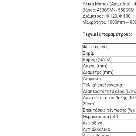
Υλικό:Nomex (Αραμίδιο) Φ
Βάρος: 450GSM ~ 550GSM
Διάμετρος: Φ 120, Φ 130, Φ 
Μακρότητα: 1000mm ~ 8
Τεχνικές παραμέτρους:
Φυτικές ίνες
Σκρίμ
Βάρος ((G/m2)
Δάχος (mm)
Διάμετρο (mm)
Διάρκεια
Τελική επεξεργασία
Διαπερατότητα αέρα (L/m2
Δυνατότητα τράβηξης (N/5
20cm)
Επεκτάσεις τέντωσης (%):
Θερμοκρασία (oC):
Αντιόξινο
Αντιαλκαλικά
Αντι-σβήσιμο