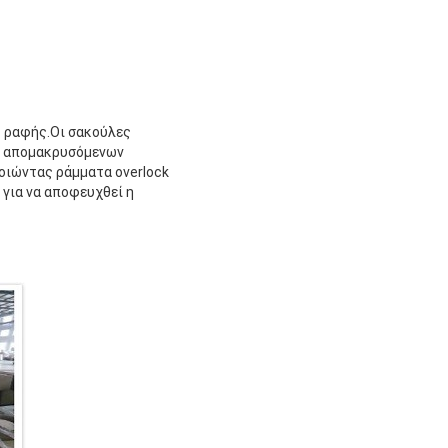
ης ραφής.Οι σακούλες
ν απομακρυσόμενων
οιώντας ράμματα overlock
για να αποφευχθεί η