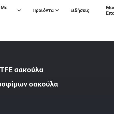
 Με
Μας
Προϊόντα
Ειδήσεις
Επ
Πολυεστέρας Με Μεμβράνη PTFE Σακούλα Φίλτρου Για Τη Βιομηχανία
PTFE σακούλα
τροφίμων σακούλα