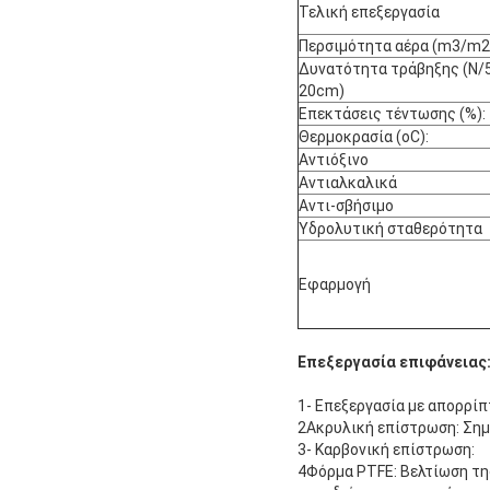
Τελική επεξεργασία
Περσιμότητα αέρα (m3/m2
Δυνατότητα τράβηξης (N/5
20cm)
Επεκτάσεις τέντωσης (%):
Θερμοκρασία (oC):
Αντιόξινο
Αντιαλκαλικά
Αντι-σβήσιμο
Υδρολυτική σταθερότητα
Εφαρμογή
Επεξεργασία επιφάνειας
1- Επεξεργασία με απορρίπ
2Ακρυλική επίστρωση: Σημ
3- Καρβονική επίστρωση:
4Φόρμα PTFE: Βελτίωση τη