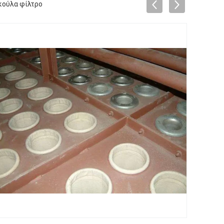
κούλα φίλτρο