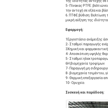
της ιδιότητας αντοχής σε 
5- Πίνακας PTFE: βελτιώνε
την αντοχή σε οξέα και βάσ
6. ΠΤΦΕ βύθιση: Βελτίωση 
μικρή αύξηση της ιδιότητας
Εφαρμογή:
1Εργοστάσιο ανάμειξης άσ
2- Σταθμοί παραγωγής ενέρ
3Χημική και φαρμακευτική
4- Αποσκόπιση υψηλής θερ
5- Σταθμοί ηλεκτροπαραγω
6Η βιομηχανία τροφίμων.
7- Παραγωγή μη σιδηρουργ
8- βιομηχανία τσιμέντου, γ
9- Θερμική επεξεργασία α
10- Ορυχείο.
Συσκευή και παράδοση: