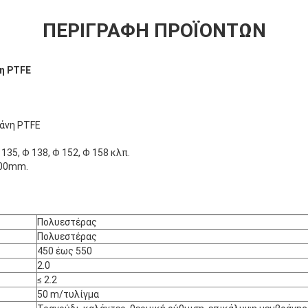
ΠΕΡΙΓΡΑΦΉ ΠΡΟΪΌΝΤΩΝ
η PTFE
ράνη PTFE
135, Φ 138, Φ 152, Φ 158 κλπ.
000mm.
Πολυεστέρας
Πολυεστέρας
450 έως 550
2.0
≤ 2.2
50 m/τυλίγμα