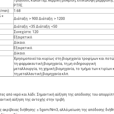
Τραγούδι, καλάντερ, θερμική ρύθμιση, επικάλυψη μεμβράνης
PTFE.
/min):
1.68
 ×
Διάταξη: > 900 Διάταξη: > 1200
Διάταξη: <35 Διάταξη: <50
Συνεχίστε: 120
Εξαιρετικό.
Δίκαιο.
Εξαιρετικό.
Δίκαιο.
Χρησιμοποιείται κυρίως στη βιομηχανία τροφίμων και ποτώ
τη φαρμακευτική βιομηχανία, τη μη σιδηρουργική
μεταλλουργία, τη χημική βιομηχανία, το τμήμα των κτιρίων 
τη μεταλλευτική βιομηχανία κλπ.
:
τες από νερό και λάδι: Σημαντική αύξηση της απόδοσης του απορρίπτ
αντική αύξηση της αντοχής στην τριβή.
ς ακρίβειας διήθησης: ≤ 5gsm/Nm3, αλλά μείωση της απόδοσης διήθ