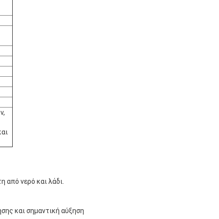
ν,
και
η από νερό και λάδι.
ησης και σημαντική αύξηση