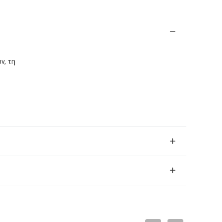
ν, τη