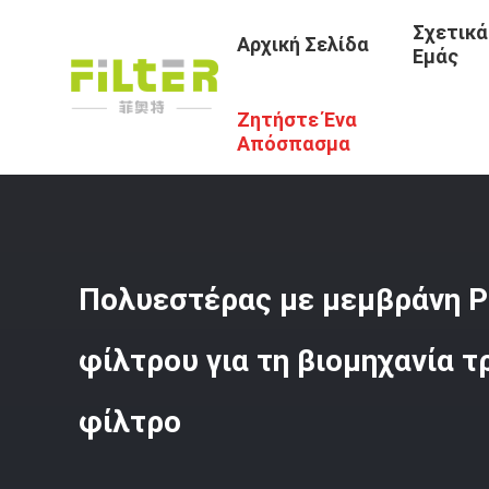
Σχετικά
Αρχική Σελίδα
Εμάς
Ζητήστε Ένα
Αρχική Σελίδα
/
Προϊόντα
/
Σάκοι Φίλτρου Baghouse
/
Απόσπασμα
Πολυεστέρας με μεμβράνη 
φίλτρου για τη βιομηχανία 
φίλτρο