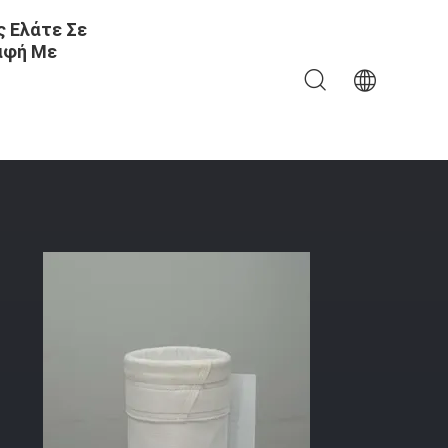
 Ελάτε Σε
αφή Με
 Τροφίμων Σακούλα Φίλτρο