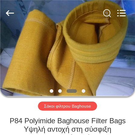
Anhui
Filter
Environmental
Technology
Co.,Ltd..
All
Rights
Reserved.
ΣΠΊΤΙ
ΠΡΟΪΌΝΤΑ
ΣΧΕΤΙΚΆ
ΜΕ
ΕΜΆΣ
ΓΎΡΟΣ
Σάκοι φίλτρου Baghouse
ΕΡΓΟΣΤΑΣΊΩΝ
P84 Polyimide Baghouse Filter Bags
Υψηλή αντοχή στη σύσφιξη