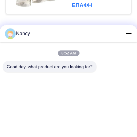
υψηλής θερμοκρασίας
ΕΠΑΦΉ
σε αποτεφρωτήρες
απορριμμάτων και
λέβητες άνθρακα
Λαϊκή κατηγορία
Όλα
Nancy
Σακούλες φίλτρου
Τύπος φίλτρου
8:52 AM
συλλογής σκόνης
αραμιδίου
Good day, what product are you looking for?
Τσάντα φίλτρων
σακούλα φίλτρου
πολυεστέρα
υγρού
σακούλα φίλτρου
Σακούλα φίλτρου
από γυαλί ίνα
PTFE
Σάκοι φίλτρου
Σακούλες φίλτρου
Baghouse
από τσόχα