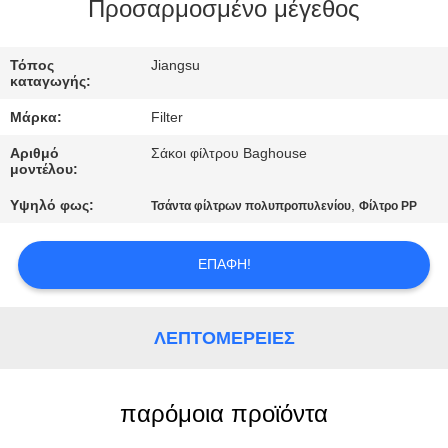
ΠΟΙΟΤΙΚΌΣ
Προσαρμοσμένο μέγεθος
ΈΛΕΓΧΟΣ
Τόπος
Jiangsu
καταγωγής:
ΜΑΣ
Μάρκα:
Filter
ΕΛΆΤΕ
Αριθμό
Σάκοι φίλτρου Baghouse
ΣΕ
μοντέλου:
ΕΠΑΦΉ
Υψηλό φως:
,
Τσάντα φίλτρων πολυπροπυλενίου
Φίλτρο PP
ΜΕ
ΕΠΑΦΉ!
ΕΙΔΉΣΕΙΣ
ΛΕΠΤΟΜΈΡΕΙΕΣ
ΖΗΤΉΣΤΕ
ΈΝΑ
παρόμοια προϊόντα
ΑΠΌΣΠΑΣΜΑ