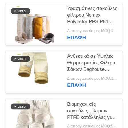
Υφασμάτινες σακούλες
SITEMAP
φίλτρου Nomex
Polyester PPS P84
PTFE βελονοτρυπητές
ΠΟΛΙΤΙΚΉ
Διαπραγματεύσιμος MOQ:100 τεμ
για βιομηχανικούς
ΕΠΑΦΉ
ΑΠΟΡΡΉΤΟΥ
λέβητες
Ανθεκτικά σε Υψηλές
Θερμοκρασίες Φίλτρα
Σάκων Baghouse
Κατασκευασμένα από
Διαπραγματεύσιμος MOQ:100 τεμ
100% υαλοβάμβακα
ΕΠΑΦΉ
για Συλλέκτες Σκόνης
Ασφαλτικών
Εργοστασίων
Βιομηχανικές
σακούλες φίλτρων
PTFE κατάλληλες για
συλλογή σκόνης
Διαπραγματεύσιμος MOQ:50 τεμ