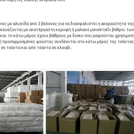
ένες με αλυσίδα από 3 βελόνες για να διασφαλιστεί η ακεραιότητα τ
κευάζονται με ακατέργαστη κορυφή ή μαλακό μανσέταΟι βάθροι τω
και το κάτω μέρος έχουν βάθρους με δίσκο που ραφούνται χρησιμοπ
 ή προσαρμοσμένες φούστες συνδέονται στο κάτω μέρος της τσάντας 
ε τσάντα και από τσάντα σε κλουβί..