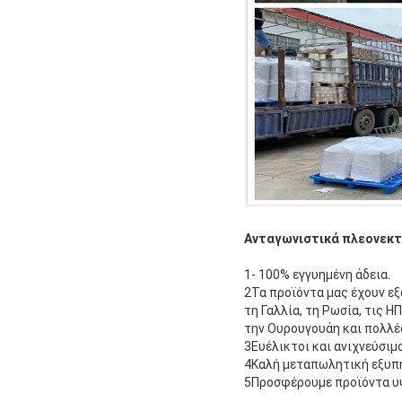
Ανταγωνιστικά πλεονεκ
1- 100% εγγυημένη άδεια.
2Τα προϊόντα μας έχουν εξα
τη Γαλλία, τη Ρωσία, τις ΗΠ
την Ουρουγουάη και πολλέ
3Ευέλικτοι και ανιχνεύσιμ
4Καλή μεταπωλητική εξυπ
5Προσφέρουμε προϊόντα υψ