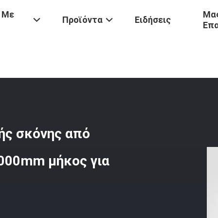
 Με
Μας
Προϊόντα
Ειδήσεις
Επ
Μη Υφασμένα Σάκκα Συλλογής Σκόνης Από Πολυαιμίδιο P84 1000mm
ής σκόνης από
000mm μήκος για