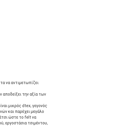
ητα να αντιμετωπίζει
 αποδείξει την αξία των
ναι μικρός dtex, γεγονός
νών και παρέχει μεγάλο
τσι ώστε το felt να
ύ, εργοστάσια τσιμέντου,