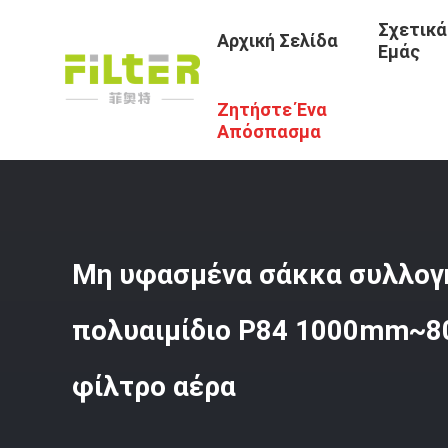
Σχετικά
Αρχική Σελίδα
Εμάς
Ζητήστε Ένα
Αρχική Σελίδα
/
Προϊόντα
/
Σάκοι Φίλτρου Baghouse
/
Απόσπασμα
Μη υφασμένα σάκκα συλλογ
πολυαιμίδιο P84 1000mm~8
φίλτρο αέρα