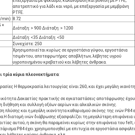
Επεξεργασία με ψεκασμό, καλάνδρωση και βύθιση με PTFE,
αποτρεπτικό για λάδι και νερό, με επεξεργασία με μεμβράνη
PTFE.
/min):
8.72
 ×
Διάταξη: > 900 Διάταξη: > 1200
Διάταξη: <35 Διάταξη: <50
Συνεχίστε: 250
Χρησιμοποιείται κυρίως σε εργοστάσια γύψου, εργοστάσια
τσιμέντου, αποτεφρωτήρες αποβλήτων, λέβητες υγρού
υγροποιημένου κρεβατιού και λέβητες άνθρακα.
ει τρία κύρια πλεονεκτήματα
:
ασίες Η θερμοκρασία λειτουργίας είναι 260, και έχει μεγάλη ικανότ
τικότητα Δεκαετίες πρακτικής σε εγκαταστάσεις αποτέφρωσης έχουν
τη διήθηση και συλλογή οξέων αερίων και αλκαλικών σκόνης.
η πλύσης και η μεγάλη ικανότητα καθαρισμού σκόνης της ινών P84 εί
α.Η διατομή ινών διάβρωσης εξασφαλίζει τη μεγαλύτερη επιφάνεια ι
τίας αυτού, η σκόνη θα παραμείνει κυρίως στην επιφάνεια του felt, έ
τάρισμα P84 έχει χρησιμοποιηθεί με επιτυχία σε εργοστάσια ασφαλτο
αι λέβητες καύσης άνθρακα, κλπ.