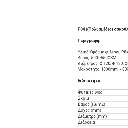
P84 ((Πολυαμίδιο) σακού
Περιγραφή:
Υλικό:Υφάσμα φίλτρου P8
Βάρος: 500~550GSM
Διάμετρος: Φ 120, Φ 130, Φ 
Μακρότητα: 1000mm ~ 8
Ειδικότητα:
Φυτικές ίνες
Σκρίμ
Βάρος ((G/m2)
Δάχος (mm)
Διάμετρο (mm)
Διάρκεια