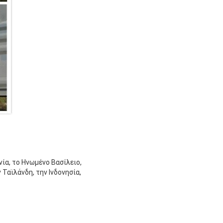
νία, το Ηνωμένο Βασίλειο,
ν Ταϊλάνδη, την Ινδονησία,