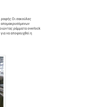
ης ραφής.Οι σακούλες
ν απομακρυσόμενων
οιώντας ράμματα overlock
για να αποφευχθεί η