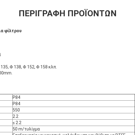
ΠΕΡΙΓΡΑΦΉ ΠΡΟΪΌΝΤΩΝ
λα φίλτρου
4
135, Φ 138, Φ 152, Φ 158 κλπ.
000mm.
P84
P84
550
2.2
≤ 2.2
50 m/τυλίγμα