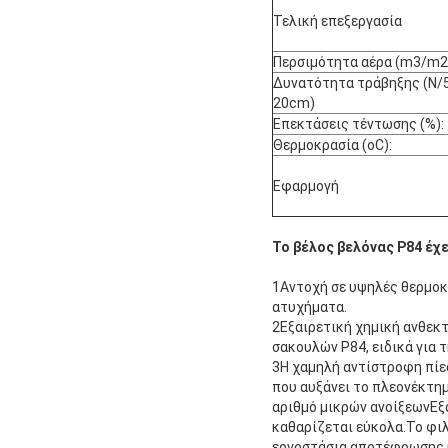
Τελική επεξεργασία
Περσιμότητα αέρα (m3/m2
Δυνατότητα τράβηξης (N/5
20cm)
Επεκτάσεις τέντωσης (%):
Θερμοκρασία (oC):
Εφαρμογή
Το βέλος βελόνας P84 έχ
1Αντοχή σε υψηλές θερμοκρ
ατυχήματα.
2Εξαιρετική χημική ανθεκ
σακουλών P84, ειδικά για 
3Η χαμηλή αντίστροφη πίεσ
που αυξάνει το πλεονέκτημ
αριθμό μικρών ανοίξεωνΕξαι
καθαρίζεται εύκολα.Το φιλ
εργοστάσια αποτέφρωσης κ