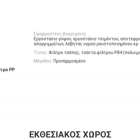
.
Εφαρμοστέος βιομηχανία:
Εργοστάσιο γύψου, εργοστάσιο τσιμέντου, αποτεφ
απορριμμάτων, λέβητας υγρού ρευστοποιημένου κρ
Τύπος:
Φίλτρο τσέπης, τσάντα φίλτρου P84 (πολυιμι
Μέγεθος:
Προσαρμοσμένο
τρο PP
ΕΚΘΕΣΙΑΚΌΣ ΧΏΡΟΣ