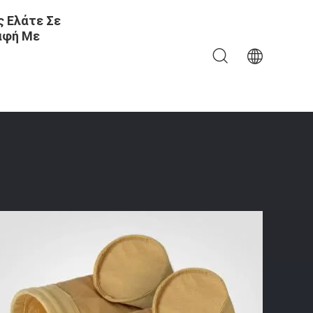
 Ελάτε Σε
αφή Με
~8000mm Μήκος Για Φίλτρο Αέρα