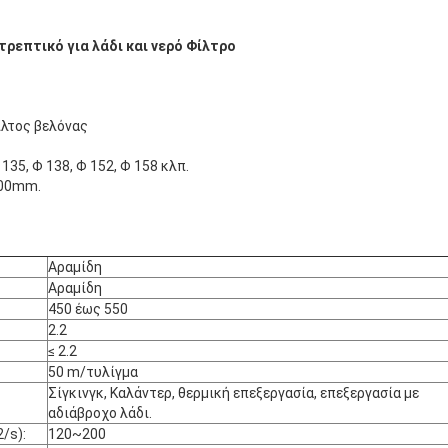
τρεπτικό για λάδι και νερό Φίλτρο
ίλτος βελόνας
135, Φ 138, Φ 152, Φ 158 κλπ.
000mm.
Αραμίδη
Αραμίδη
450 έως 550
2.2
≤ 2.2
50 m/τυλίγμα
Σίγκινγκ, Καλάντερ, θερμική επεξεργασία, επεξεργασία με
αδιάβροχο λάδι.
/s):
120~200