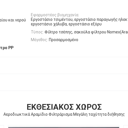
Εφαρμοστέος βιομηχανία:
Εργοστάσιο τσιμέντου, εργοστάσιο παραγωγής ηλεκτ
ίου και νερού
εργοστάσιο χάλυβα, εργοστάσιο εξόρυ
Τύπος:
Φίλτρο τσέπης, σακούλα φίλτρου Nomex(Ara
Μέγεθος:
Προσαρμοσμένο
τρο PP
ΕΚΘΕΣΙΑΚΌΣ ΧΏΡΟΣ
Αεροδιωκτικά Αραμίδιο Φιλτράρισμα Μεγάλη ταχύτητα διήθησης