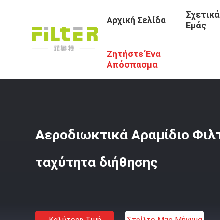
Σχετικά
Αρχική Σελίδα
Εμάς
Ζητήστε Ένα
Αρχική Σελίδα
/
Προϊόντα
/
Σάκοι Φίλτρου Baghouse
/
Απόσπασμα
Αεροδιωκτικά Αραμίδιο Φιλ
ταχύτητα διήθησης
Καλύτερη Τιμή
Στείλτε Μας Μήνυμα