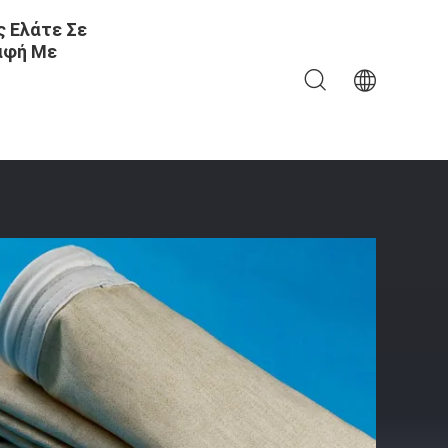
 Ελάτε Σε
αφή Με