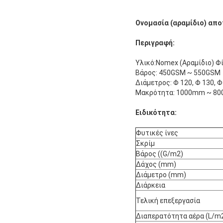
Ονομασία (αραμίδιο) απο
Περιγραφή:
Υλικό:Nomex (Αραμίδιο) Φ
Βάρος: 450GSM ~ 550GSM
Διάμετρος: Φ 120, Φ 130, Φ 
Μακρότητα: 1000mm ~ 8
Ειδικότητα:
Φυτικές ίνες
Σκρίμ
Βάρος ((G/m2)
Δάχος (mm)
Διάμετρο (mm)
Διάρκεια
Τελική επεξεργασία
Διαπερατότητα αέρα (L/m2