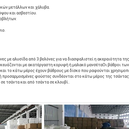
ικών μετάλλων και χάλυβα.
ύψου και ασβεστίου.
ποβλήτων.
ιο.
ένες με αλυσίδα από 3 βελόνες για να διασφαλιστεί η ακεραιότητα τ
κευάζονται με ακατέργαστη κορυφή ή μαλακό μανσέταΟι βάθροι τω
και το κάτω μέρος έχουν βάθρους με δίσκο που ραφούνται χρησιμοπ
 ή προσαρμοσμένες φούστες συνδέονται στο κάτω μέρος της τσάντας 
ε τσάντα και από τσάντα σε κλουβί..