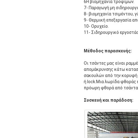
6Η βιομηχανία τροφίμων.
7- Παραγωγή μη σιδηρουργ
8- βιομηχανία τσιμέντου, γ
9- Θερμική επεξεργασία α
10- Ορυχείο.
11- Σιδηρουργικό εργοστάσ
Μέθοδος παρασκευής:
Οι τσάντες μας είναι ραμμ
απομάκρυνσης κάτω κατασ
σακουλών από την κορυφή 
ή lock.Μια λωρίδα φθοράς
πρόωρη φθορά από τσάντα σ
Συσκευή και παράδοση: