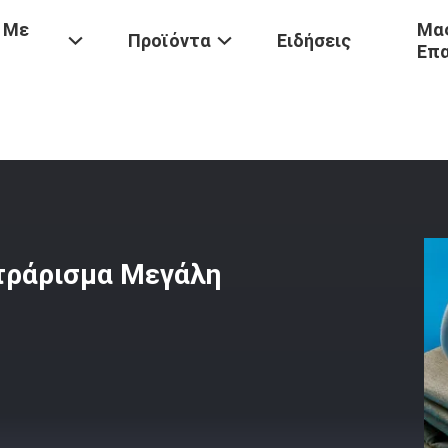
 Με
Μας
Προϊόντα
Ειδήσεις
Επ
Αεροδιωκτικά Αραμίδιο Φιλτράρισμα Μεγάλη Ταχύτητα Διήθησης
τράρισμα Μεγάλη