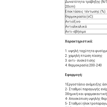
Δυνατότητα τράβηξης (N/5
20cm)
Επεκτάσεις τέντωσης (%):
Θερμοκρασία (oC):
Αντιόξινο
Αντιαλκαλικά
Αντι-σβήσιμο
Χαρακτηριστικά:
1. υψηλή ταχύτητα φυσίγμ
2. χαμηλή πτώση πίεσης
3. αντι- συσκότισης
4. θερμοκρασία:200-240
Εφαρμογή:
1Εργοστάσιο ανάμειξης άσ
2- Σταθμοί παραγωγής ενέρ
3Χημική και φαρμακευτική
4- Αποσκόπιση υψηλής θερ
5- Σταθμοί ηλεκτροπαραγω