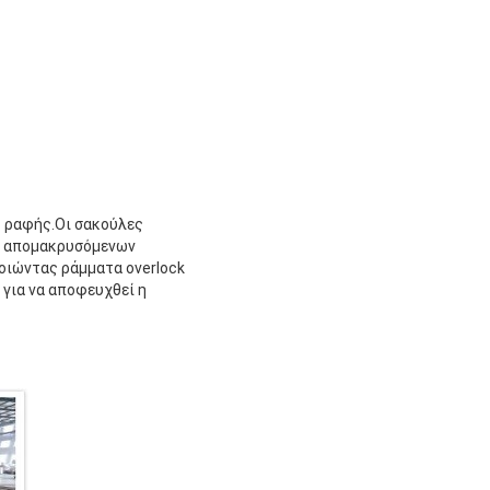
ης ραφής.Οι σακούλες
ν απομακρυσόμενων
οιώντας ράμματα overlock
για να αποφευχθεί η