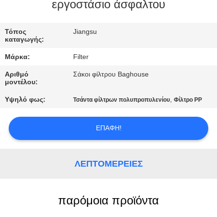
ΠΟΙΟΤΙΚΌΣ
εργοστάσιο άσφαλτου
ΈΛΕΓΧΟΣ
Τόπος
Jiangsu
καταγωγής:
ΜΑΣ
Μάρκα:
Filter
ΕΛΆΤΕ
Αριθμό
Σάκοι φίλτρου Baghouse
ΣΕ
μοντέλου:
ΕΠΑΦΉ
Υψηλό φως:
,
Τσάντα φίλτρων πολυπροπυλενίου
Φίλτρο PP
ΜΕ
ΕΠΑΦΉ!
ΕΙΔΉΣΕΙΣ
ΛΕΠΤΟΜΈΡΕΙΕΣ
ΖΗΤΉΣΤΕ
ΈΝΑ
παρόμοια προϊόντα
ΑΠΌΣΠΑΣΜΑ