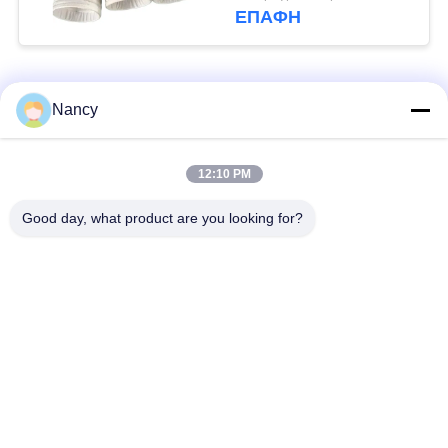
υψηλής θερμοκρασίας
ΕΠΑΦΉ
σε αποτεφρωτήρες
απορριμμάτων και
λέβητες άνθρακα
Λαϊκή κατηγορία
Όλα
Nancy
Σακούλες φίλτρου
Τύπος φίλτρου
12:10 PM
συλλογής σκόνης
αραμιδίου
Good day, what product are you looking for?
Τσάντα φίλτρων
σακούλα φίλτρου
πολυεστέρα
υγρού
σακούλα φίλτρου
Σακούλα φίλτρου
από γυαλί ίνα
PTFE
Σάκοι φίλτρου
Σακούλες φίλτρου
Baghouse
από τσόχα