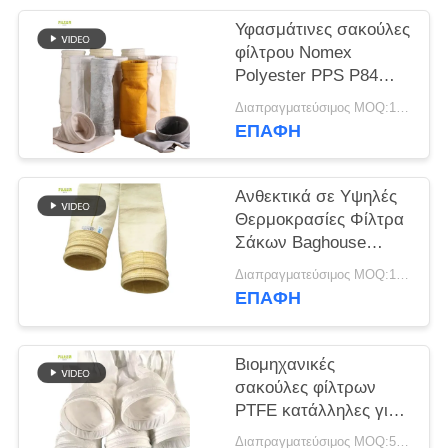
Υφασμάτινες σακούλες
SITEMAP
φίλτρου Nomex
Polyester PPS P84
PTFE βελονοτρυπητές
ΠΟΛΙΤΙΚΉ
Διαπραγματεύσιμος MOQ:100 τεμ
για βιομηχανικούς
ΕΠΑΦΉ
ΑΠΟΡΡΉΤΟΥ
λέβητες
Ανθεκτικά σε Υψηλές
Θερμοκρασίες Φίλτρα
Σάκων Baghouse
Κατασκευασμένα από
Διαπραγματεύσιμος MOQ:100 τεμ
100% υαλοβάμβακα
ΕΠΑΦΉ
για Συλλέκτες Σκόνης
Ασφαλτικών
Εργοστασίων
Βιομηχανικές
σακούλες φίλτρων
PTFE κατάλληλες για
συλλογή σκόνης
Διαπραγματεύσιμος MOQ:50 τεμ