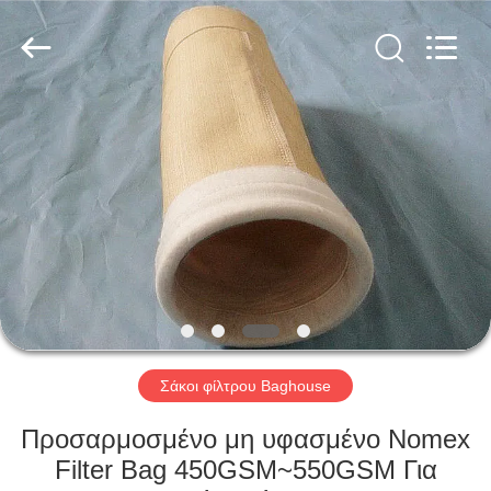
Anhui
Filter
Environmental
Technology
Co.,Ltd..
All
Rights
Reserved.
ΣΠΊΤΙ
ΠΡΟΪΌΝΤΑ
ΣΧΕΤΙΚΆ
ΜΕ
ΕΜΆΣ
ΓΎΡΟΣ
Σάκοι φίλτρου Baghouse
ΕΡΓΟΣΤΑΣΊΩΝ
Προσαρμοσμένο μη υφασμένο Nomex
Filter Bag 450GSM~550GSM Για