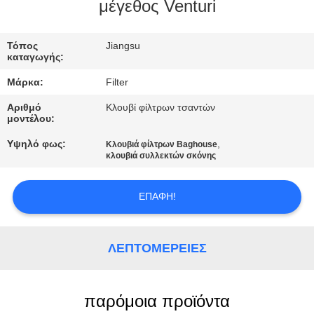
ΠΟΙΟΤΙΚΌΣ
μέγεθος Venturi
ΈΛΕΓΧΟΣ
Τόπος
Jiangsu
καταγωγής:
ΜΑΣ
Μάρκα:
Filter
ΕΛΆΤΕ
Αριθμό
Κλουβί φίλτρων τσαντών
ΣΕ
μοντέλου:
ΕΠΑΦΉ
Υψηλό φως:
,
Κλουβιά φίλτρων Baghouse
κλουβιά συλλεκτών σκόνης
ΜΕ
ΕΠΑΦΉ!
ΕΙΔΉΣΕΙΣ
ΛΕΠΤΟΜΈΡΕΙΕΣ
ΖΗΤΉΣΤΕ
ΈΝΑ
ΑΠΌΣΠΑΣΜΑ
παρόμοια προϊόντα