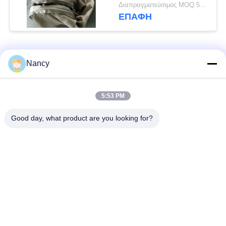
εργοστάσιο τσιμέντου
Διαπραγματεύσιμος MOQ:50 τεμ
ΕΠΑΦΉ
Λαϊκή κατηγορία
Όλα
Nancy
Σακούλες φίλτρου
Τύπος φίλτρου
5:53 PM
συλλογής σκόνης
αραμιδίου
Good day, what product are you looking for?
Τσάντα φίλτρων
σακούλα φίλτρου
πολυεστέρα
υγρού
σακούλα φίλτρου
Σακούλα φίλτρου
από γυαλί ίνα
PTFE
Σάκοι φίλτρου
Σακούλες φίλτρου