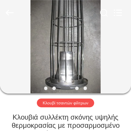
Anhui
Filter
Environmental
Technology
Co.,Ltd..
All
Rights
Reserved.
ΣΠΊΤΙ
ΠΡΟΪΌΝΤΑ
ΣΧΕΤΙΚΆ
ΜΕ
ΕΜΆΣ
ΓΎΡΟΣ
Κλουβί τσαντών φίλτρων
ΕΡΓΟΣΤΑΣΊΩΝ
Κλουβιά συλλέκτη σκόνης υψηλής
θερμοκρασίας με προσαρμοσμένο