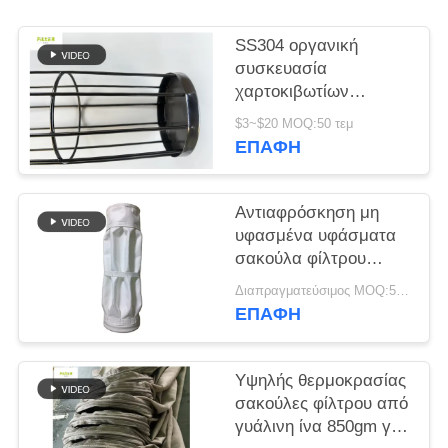
SITEMAP
SS304 οργανική
συσκευασία
χαρτοκιβωτίων
ΠΟΛΙΤΙΚΉ
επεξεργασίας
$3~$20 MOQ:50 τεμ
ΑΠΟΡΡΉΤΟΥ
επιφάνειας πυριτίου
ΕΠΑΦΉ
ψεκασμού κλουβιών
φίλτρων
Αντιαφρόσκηση μη
υφασμένα υφάσματα
σακούλα φίλτρου
υψηλή απόδοση
Διαπραγματεύσιμος MOQ:50 τεμ
ΕΠΑΦΉ
Υψηλής θερμοκρασίας
σακούλες φίλτρου από
γυάλινη ίνα 850gm για