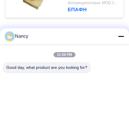
Sleeves με μεμβράνη
Διαπραγματεύσιμος MOQ:100 τεμ
PTFE
ΕΠΑΦΉ
Λαϊκή κατηγορία
Όλα
Nancy
Σακούλες φίλτρου
Τύπος φίλτρου
11:08 PM
συλλογής σκόνης
αραμιδίου
Good day, what product are you looking for?
Τσάντα φίλτρων
σακούλα φίλτρου
πολυεστέρα
υγρού
σακούλα φίλτρου
Σακούλα φίλτρου
από γυαλί ίνα
PTFE
Σάκοι φίλτρου
Σακούλες φίλτρου