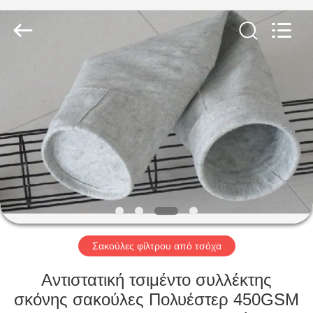
Anhui
Filter
Environmental
Technology
Co.,Ltd..
All
Rights
Reserved.
ΣΠΊΤΙ
ΠΡΟΪΌΝΤΑ
ΣΧΕΤΙΚΆ
ΜΕ
ΕΜΆΣ
ΓΎΡΟΣ
Σακούλες φίλτρου από τσόχα
ΕΡΓΟΣΤΑΣΊΩΝ
Αντιστατική τσιμέντο συλλέκτης
σκόνης σακούλες Πολυέστερ 450GSM