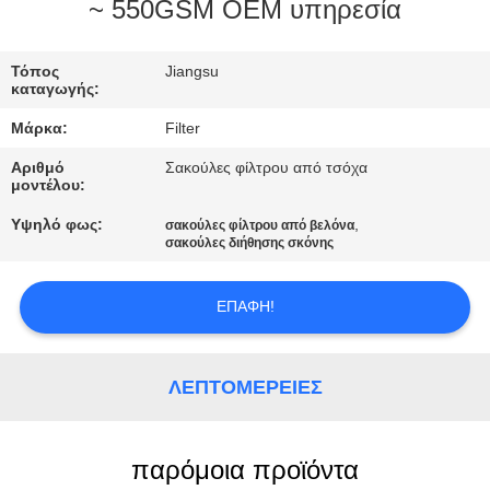
ΠΟΙΟΤΙΚΌΣ
~ 550GSM OEM υπηρεσία
ΈΛΕΓΧΟΣ
Τόπος
Jiangsu
καταγωγής:
ΜΑΣ
Μάρκα:
Filter
ΕΛΆΤΕ
Αριθμό
Σακούλες φίλτρου από τσόχα
ΣΕ
μοντέλου:
ΕΠΑΦΉ
Υψηλό φως:
,
σακούλες φίλτρου από βελόνα
σακούλες διήθησης σκόνης
ΜΕ
ΕΠΑΦΉ!
ΕΙΔΉΣΕΙΣ
ΛΕΠΤΟΜΈΡΕΙΕΣ
ΖΗΤΉΣΤΕ
ΈΝΑ
ΑΠΌΣΠΑΣΜΑ
παρόμοια προϊόντα