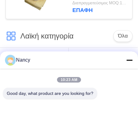
Sleeves με μεμβράνη
Διαπραγματεύσιμος MOQ:100 τεμ
PTFE
ΕΠΑΦΉ
Λαϊκή κατηγορία
Όλα
Σακούλες φίλτρου
Τύπος φίλτρου
Nancy
συλλογής σκόνης
αραμιδίου
10:23 AM
Τσάντα φίλτρων
σακούλα φίλτρου
πολυεστέρα
υγρού
Good day, what product are you looking for?
σακούλα φίλτρου
Σακούλα φίλτρου
από γυαλί ίνα
PTFE
Σάκοι φίλτρου
Σακούλες φίλτρου