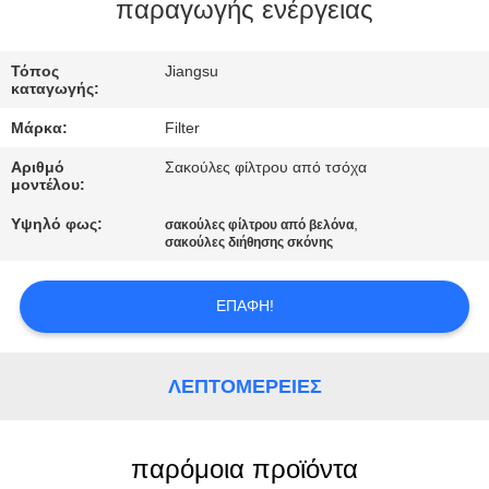
ΠΟΙΟΤΙΚΌΣ
παραγωγής ενέργειας
ΈΛΕΓΧΟΣ
Τόπος
Jiangsu
καταγωγής:
ΜΑΣ
Μάρκα:
Filter
ΕΛΆΤΕ
Αριθμό
Σακούλες φίλτρου από τσόχα
ΣΕ
μοντέλου:
ΕΠΑΦΉ
Υψηλό φως:
,
σακούλες φίλτρου από βελόνα
σακούλες διήθησης σκόνης
ΜΕ
ΕΠΑΦΉ!
ΕΙΔΉΣΕΙΣ
ΛΕΠΤΟΜΈΡΕΙΕΣ
ΖΗΤΉΣΤΕ
ΈΝΑ
ΑΠΌΣΠΑΣΜΑ
παρόμοια προϊόντα