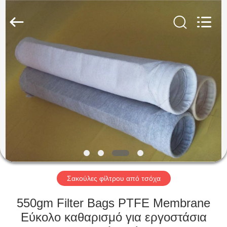
Anhui
Filter
Environmental
Technology
Co.,Ltd..
All
Rights
Reserved.
ΣΠΊΤΙ
ΠΡΟΪΌΝΤΑ
ΣΧΕΤΙΚΆ
ΜΕ
ΕΜΆΣ
ΓΎΡΟΣ
Σακούλες φίλτρου από τσόχα
ΕΡΓΟΣΤΑΣΊΩΝ
550gm Filter Bags PTFE Membrane
Εύκολο καθαρισμό για εργοστάσια