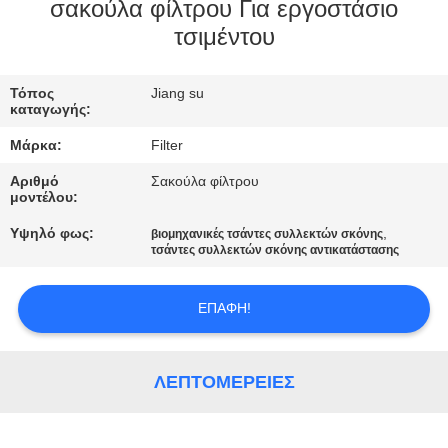
ΠΟΙΟΤΙΚΌΣ
σακούλα φίλτρου Για εργοστάσιο
τσιμέντου
ΈΛΕΓΧΟΣ
Τόπος
Jiang su
ΜΑΣ
καταγωγής:
ΕΛΆΤΕ
Μάρκα:
Filter
ΣΕ
Αριθμό
Σακούλα φίλτρου
ΕΠΑΦΉ
μοντέλου:
ΜΕ
Υψηλό φως:
,
βιομηχανικές τσάντες συλλεκτών σκόνης
τσάντες συλλεκτών σκόνης αντικατάστασης
ΕΙΔΉΣΕΙΣ
ΕΠΑΦΉ!
ΖΗΤΉΣΤΕ
ΛΕΠΤΟΜΈΡΕΙΕΣ
ΈΝΑ
ΑΠΌΣΠΑΣΜΑ