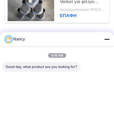
Venturi για φίλτρο
κλουβί
Διαπραγματεύσιμος MOQ:50 τεμ
προσαρμοσμένο
ΕΠΑΦΉ
μέγεθος
Λαϊκή κατηγορία
Όλα
Nancy
Σακούλες φίλτρου
Τύπος φίλτρου
8:45 AM
συλλογής σκόνης
αραμιδίου
Good day, what product are you looking for?
Τσάντα φίλτρων
σακούλα φίλτρου
πολυεστέρα
υγρού
σακούλα φίλτρου
Σακούλα φίλτρου
από γυαλί ίνα
PTFE