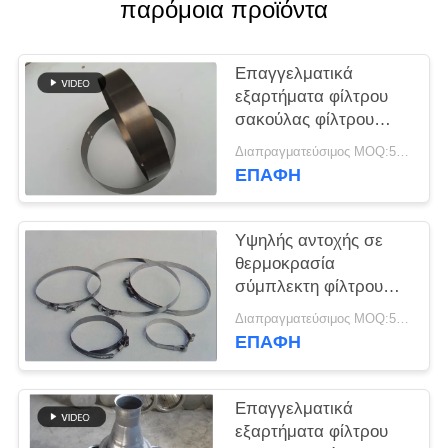
παρόμοια προϊόντα
SITEMAP
Επαγγελματικά
εξαρτήματα φίλτρου
ΠΟΛΙΤΙΚΉ
σακούλας φίλτρου
ΑΠΟΡΡΉΤΟΥ
Snap Band
Διαπραγματεύσιμος MOQ:50 τεμ
Διαφορετικό υλικό και
ΕΠΑΦΉ
μέγεθος
Υψηλής αντοχής σε
θερμοκρασία
σύμπλεκτη φίλτρου
χαμηλής ευκαμψίας
Διαπραγματεύσιμος MOQ:50 τεμ
ΕΠΑΦΉ
Επαγγελματικά
εξαρτήματα φίλτρου