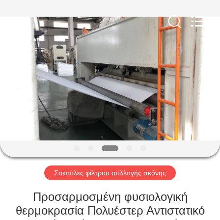
Anhui
Filter
Environmental
Technology
Co.,Ltd..
All
Rights
Reserved.
ΣΠΊΤΙ
ΠΡΟΪΌΝΤΑ
ΣΧΕΤΙΚΆ
ΜΕ
ΕΜΆΣ
ΓΎΡΟΣ
Σακούλες φίλτρου συλλογής σκόνης
ΕΡΓΟΣΤΑΣΊΩΝ
Προσαρμοσμένη φυσιολογική
θερμοκρασία Πολυέστερ Αντιστατικό