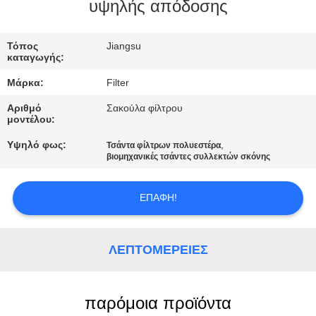
ΠΟΙΟΤΙΚΌΣ
υψηλής απόδοσης
ΈΛΕΓΧΟΣ
Τόπος
Jiangsu
καταγωγής:
ΜΑΣ
Μάρκα:
Filter
ΕΛΆΤΕ
Αριθμό
Σακούλα φίλτρου
ΣΕ
μοντέλου:
ΕΠΑΦΉ
Υψηλό φως:
,
Τσάντα φίλτρων πολυεστέρα
βιομηχανικές τσάντες συλλεκτών σκόνης
ΜΕ
ΕΠΑΦΉ!
ΕΙΔΉΣΕΙΣ
ΛΕΠΤΟΜΈΡΕΙΕΣ
ΖΗΤΉΣΤΕ
ΈΝΑ
ΑΠΌΣΠΑΣΜΑ
παρόμοια προϊόντα