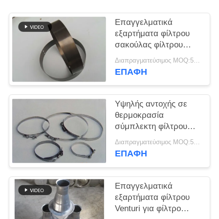
SITEMAP
Επαγγελματικά
εξαρτήματα φίλτρου
σακούλας φίλτρου
ΠΟΛΙΤΙΚΉ
Snap Band
Διαπραγματεύσιμος MOQ:50 τεμ
ΑΠΟΡΡΉΤΟΥ
Διαφορετικό υλικό και
ΕΠΑΦΉ
μέγεθος
Υψηλής αντοχής σε
θερμοκρασία
σύμπλεκτη φίλτρου
χαμηλής ευκαμψίας
Διαπραγματεύσιμος MOQ:50 τεμ
ΕΠΑΦΉ
Επαγγελματικά
εξαρτήματα φίλτρου
Venturi για φίλτρο