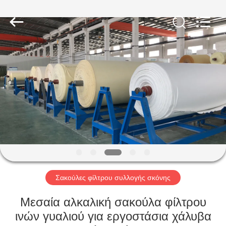
Anhui
Filter
Environmental
Technology
Co.,Ltd..
All
Rights
Reserved.
ΣΠΊΤΙ
ΠΡΟΪΌΝΤΑ
ΣΧΕΤΙΚΆ
ΜΕ
ΕΜΆΣ
ΓΎΡΟΣ
Σακούλες φίλτρου συλλογής σκόνης
ΕΡΓΟΣΤΑΣΊΩΝ
Μεσαία αλκαλική σακούλα φίλτρου
ινών γυαλιού για εργοστάσια χάλυβα