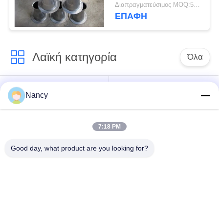
κλουβί
Διαπραγματεύσιμος MOQ:50 τεμ
προσαρμοσμένο
ΕΠΑΦΉ
μέγεθος
Λαϊκή κατηγορία
Όλα
Σακούλες φίλτρου
Τύπος φίλτρου
Nancy
συλλογής σκόνης
αραμιδίου
7:18 PM
Τσάντα φίλτρων
σακούλα φίλτρου
πολυεστέρα
υγρού
Good day, what product are you looking for?
σακούλα φίλτρου
Σακούλα φίλτρου
από γυαλί ίνα
PTFE
Σάκοι φίλτρου
Σακούλες φίλτρου