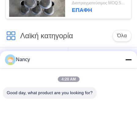
κλουβί
Διαπραγματεύσιμος MOQ:50 τεμ
προσαρμοσμένο
ΕΠΑΦΉ
μέγεθος
Λαϊκή κατηγορία
Όλα
Σακούλες φίλτρου
Τύπος φίλτρου
Nancy
συλλογής σκόνης
αραμιδίου
4:20 AM
Τσάντα φίλτρων
σακούλα φίλτρου
πολυεστέρα
υγρού
Good day, what product are you looking for?
σακούλα φίλτρου
Σακούλα φίλτρου
από γυαλί ίνα
PTFE
Σάκοι φίλτρου
Σακούλες φίλτρου