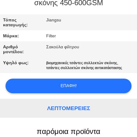
ΠΟΙΟΤΙΚΌΣ
σκόνης 450-600GSM
ΈΛΕΓΧΟΣ
Τόπος
Jiangsu
καταγωγής:
ΜΑΣ
Μάρκα:
Filter
ΕΛΆΤΕ
Αριθμό
Σακούλα φίλτρου
ΣΕ
μοντέλου:
ΕΠΑΦΉ
Υψηλό φως:
,
βιομηχανικές τσάντες συλλεκτών σκόνης
τσάντες συλλεκτών σκόνης αντικατάστασης
ΜΕ
ΕΠΑΦΉ!
ΕΙΔΉΣΕΙΣ
ΛΕΠΤΟΜΈΡΕΙΕΣ
ΖΗΤΉΣΤΕ
ΈΝΑ
ΑΠΌΣΠΑΣΜΑ
παρόμοια προϊόντα