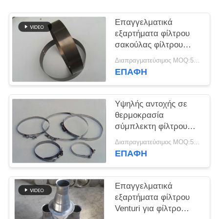
SITEMAP
Επαγγελματικά
εξαρτήματα φίλτρου
σακούλας φίλτρου
ΠΟΛΙΤΙΚΉ
Snap Band
Διαπραγματεύσιμος MOQ:50 τεμ
ΑΠΟΡΡΉΤΟΥ
Διαφορετικό υλικό και
ΕΠΑΦΉ
μέγεθος
Υψηλής αντοχής σε
θερμοκρασία
σύμπλεκτη φίλτρου
χαμηλής ευκαμψίας
Διαπραγματεύσιμος MOQ:50 τεμ
ΕΠΑΦΉ
Επαγγελματικά
εξαρτήματα φίλτρου
Venturi για φίλτρο