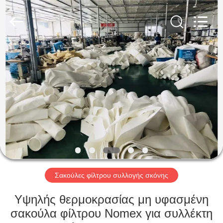
Anhui
Filter
Environmental
Technology
Co.,Ltd..
All
Rights
Reserved.
ΣΠΊΤΙ
ΠΡΟΪΌΝΤΑ
ΣΧΕΤΙΚΆ
ΜΕ
ΕΜΆΣ
ΓΎΡΟΣ
Σακούλες φίλτρου συλλογής σκόνης
ΕΡΓΟΣΤΑΣΊΩΝ
Υψηλής θερμοκρασίας μη υφασμένη
σακούλα φίλτρου Nomex για συλλέκτη