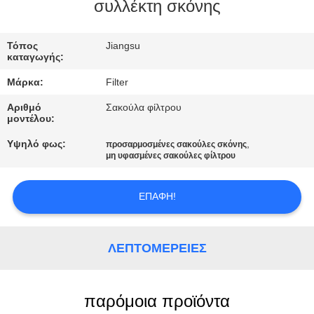
ΠΟΙΟΤΙΚΌΣ
συλλέκτη σκόνης
ΈΛΕΓΧΟΣ
Τόπος
Jiangsu
καταγωγής:
ΜΑΣ
Μάρκα:
Filter
ΕΛΆΤΕ
Αριθμό
Σακούλα φίλτρου
ΣΕ
μοντέλου:
ΕΠΑΦΉ
Υψηλό φως:
,
προσαρμοσμένες σακούλες σκόνης
μη υφασμένες σακούλες φίλτρου
ΜΕ
ΕΠΑΦΉ!
ΕΙΔΉΣΕΙΣ
ΛΕΠΤΟΜΈΡΕΙΕΣ
ΖΗΤΉΣΤΕ
ΈΝΑ
ΑΠΌΣΠΑΣΜΑ
παρόμοια προϊόντα