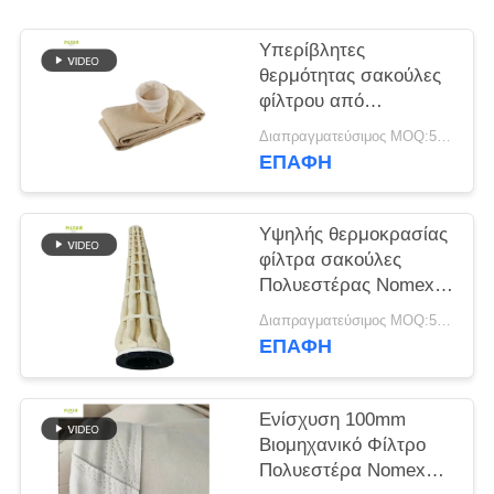
SITEMAP
Υπερίβλητες
θερμότητας σακούλες
φίλτρου από
ΠΟΛΙΤΙΚΉ
πολυεστέρα P84 PTFE
Διαπραγματεύσιμος MOQ:50 τεμ
ΑΠΟΡΡΉΤΟΥ
για εργοστάσια
ΕΠΑΦΉ
άσφαλτου
Υψηλής θερμοκρασίας
φίλτρα σακούλες
Πολυεστέρας Nomex
PTFE PPS P84
Διαπραγματεύσιμος MOQ:50 τεμ
Fiberglass Βιομηχανικό
ΕΠΑΦΉ
τσόχα για τη συλλογή
σκόνης Τσιμέντο
Ανθρακωρυχείο
Ενίσχυση 100mm
Χαλυβουργείο
Βιομηχανικό Φίλτρο
Πολυεστέρα Nomex