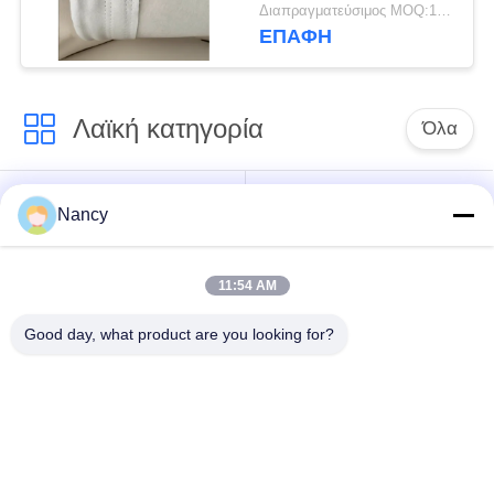
Nomex
Διαπραγματεύσιμος MOQ:100 τεμ
ΕΠΑΦΉ
Λαϊκή κατηγορία
Όλα
Σακούλες φίλτρου
Τύπος φίλτρου
Nancy
συλλογής σκόνης
αραμιδίου
11:54 AM
Τσάντα φίλτρων
σακούλα φίλτρου
πολυεστέρα
υγρού
Good day, what product are you looking for?
σακούλα φίλτρου
Σακούλα φίλτρου
από γυαλί ίνα
PTFE
Σάκοι φίλτρου
Σακούλες φίλτρου