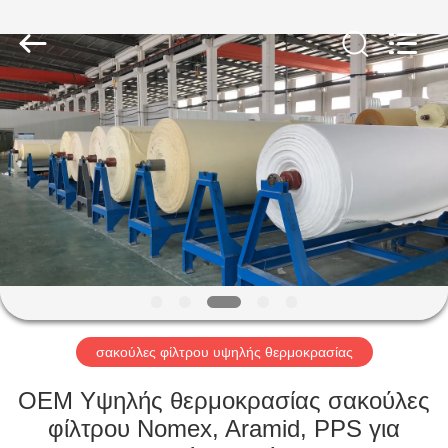
Anhui
Filter
Environmental
Technology
Co.,Ltd..
All
Rights
Reserved.
ΣΠΊΤΙ
ΠΡΟΪΌΝΤΑ
ΣΧΕΤΙΚΆ
ΜΕ
ΕΜΆΣ
ΓΎΡΟΣ
σακούλες φίλτρου υψηλής θερμοκρασίας
ΕΡΓΟΣΤΑΣΊΩΝ
OEM Υψηλής θερμοκρασίας σακούλες
φίλτρου Nomex, Aramid, PPS για