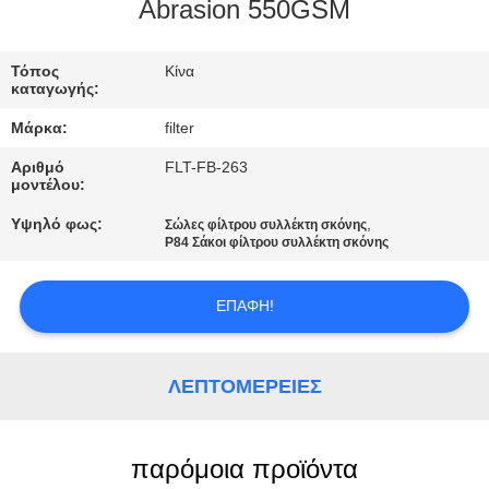
ΠΟΙΟΤΙΚΌΣ
Abrasion 550GSM
ΈΛΕΓΧΟΣ
Τόπος
Κίνα
καταγωγής:
ΜΑΣ
Μάρκα:
filter
ΕΛΆΤΕ
Αριθμό
FLT-FB-263
ΣΕ
μοντέλου:
ΕΠΑΦΉ
Υψηλό φως:
,
Σώλες φίλτρου συλλέκτη σκόνης
P84 Σάκοι φίλτρου συλλέκτη σκόνης
ΜΕ
ΕΠΑΦΉ!
ΕΙΔΉΣΕΙΣ
ΛΕΠΤΟΜΈΡΕΙΕΣ
ΖΗΤΉΣΤΕ
ΈΝΑ
ΑΠΌΣΠΑΣΜΑ
παρόμοια προϊόντα