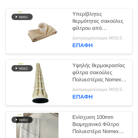
SITEMAP
Υπερίβλητες
θερμότητας σακούλες
φίλτρου από
ΠΟΛΙΤΙΚΉ
πολυεστέρα P84 PTFE
Διαπραγματεύσιμος MOQ:50 τεμ
ΑΠΟΡΡΉΤΟΥ
για εργοστάσια
ΕΠΑΦΉ
άσφαλτου
Υψηλής θερμοκρασίας
φίλτρα σακούλες
Πολυεστέρας Nomex
PTFE PPS P84
Διαπραγματεύσιμος MOQ:50 τεμ
Fiberglass Βιομηχανικό
ΕΠΑΦΉ
τσόχα για τη συλλογή
σκόνης Τσιμέντο
Ανθρακωρυχείο
Ενίσχυση 100mm
Χαλυβουργείο
Βιομηχανικό Φίλτρο
Πολυεστέρα Nomex