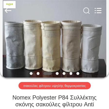
Anhui
Filter
Environmental
Technology
Co.,Ltd..
All
Rights
Reserved.
ΣΠΊΤΙ
ΠΡΟΪΌΝΤΑ
ΣΧΕΤΙΚΆ
ΜΕ
ΕΜΆΣ
ΓΎΡΟΣ
σακούλες φίλτρου υψηλής θερμοκρασίας
ΕΡΓΟΣΤΑΣΊΩΝ
Nomex Polyester P84 Συλλέκτης
σκόνης σακούλες φίλτρου Anti