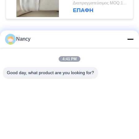
Nomex
Διαπραγματεύσιμος MOQ:100 τεμ
ΕΠΑΦΉ
Λαϊκή κατηγορία
Όλα
Nancy
Σακούλες φίλτρου
Τύπος φίλτρου
4:41 PM
συλλογής σκόνης
αραμιδίου
Good day, what product are you looking for?
Τσάντα φίλτρων
σακούλα φίλτρου
πολυεστέρα
υγρού
σακούλα φίλτρου
Σακούλα φίλτρου
από γυαλί ίνα
PTFE
Σάκοι φίλτρου
Σακούλες φίλτρου