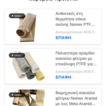
SITEMAP
Ανθεκτικές στη
θερμότητα σάκοι
ΠΟΛΙΤΙΚΉ
σκόνης Nomex PTFE
από γυάλινη ίνα P84
ΑΠΟΡΡΉΤΟΥ
Διαπραγματεύσιμος MOQ:50 τεμ
για βιομηχανικούς
ΕΠΑΦΉ
λέβητες
Πολυεστέρα αραμίδιο
σακούλα φίλτρου με
επικάλυψη PTFE για
βιομηχανικές
Διαπραγματεύσιμος MOQ:50 τεμ
εφαρμογές καύσης
ΕΠΑΦΉ
Βιομηχανική σακούλα
φίλτρου Nomex Aramid
με ίνες Meta Aramid