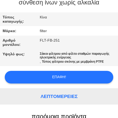
ΠΟΙΟΤΙΚΌΣ
σύνθεση ίνων χωρίς αλκαλία
ΈΛΕΓΧΟΣ
Τόπος
Κίνα
καταγωγής:
ΜΑΣ
Μάρκα:
filter
ΕΛΆΤΕ
Αριθμό
FLT-FB-251
ΣΕ
μοντέλου:
ΕΠΑΦΉ
Υψηλό φως:
Σάκοι φίλτρου από φέλτο σταθμών παραγωγής
ηλεκτρικής ενέργειας
ΜΕ
,
Τύπος φίλτρου σκόνης με μεμβράνη PTFE
ΕΙΔΉΣΕΙΣ
ΕΠΑΦΉ!
ΖΗΤΉΣΤΕ
ΛΕΠΤΟΜΈΡΕΙΕΣ
ΈΝΑ
ΑΠΌΣΠΑΣΜΑ
παρόμοια προϊόντα