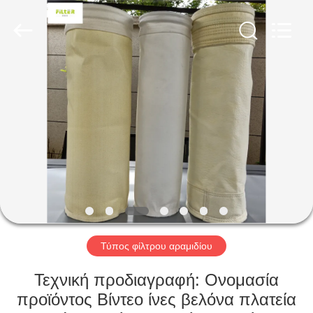
Anhui
Filter
Environmental
Technology
Co.,Ltd..
All
Rights
Reserved.
ΣΠΊΤΙ
ΠΡΟΪΌΝΤΑ
ΣΧΕΤΙΚΆ
ΜΕ
ΕΜΆΣ
ΓΎΡΟΣ
Τύπος φίλτρου αραμιδίου
ΕΡΓΟΣΤΑΣΊΩΝ
Τεχνική προδιαγραφή: Ονομασία
προϊόντος Βίντεο ίνες βελόνα πλατεία