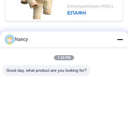
και επεξεργασία
Διαπραγματεύσιμος MOQ:100 τεμ
Singeing για
ΕΠΑΦΉ
βελτιωμένη απόδοση
συλλέκτη σκόνης
Λαϊκή κατηγορία
Όλα
Nancy
Σακούλες φίλτρου
Τύπος φίλτρου
7:18 PM
συλλογής σκόνης
αραμιδίου
Good day, what product are you looking for?
Τσάντα φίλτρων
σακούλα φίλτρου
πολυεστέρα
υγρού
σακούλα φίλτρου
Σακούλα φίλτρου
από γυαλί ίνα
PTFE
Σάκοι φίλτρου
Σακούλες φίλτρου