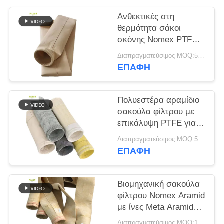
Ανθεκτικές στη
SITEMAP
θερμότητα σάκοι
σκόνης Nomex PTFE
ΠΟΛΙΤΙΚΉ
από γυάλινη ίνα P84
Διαπραγματεύσιμος MOQ:50 τεμ
για βιομηχανικούς
ΑΠΟΡΡΉΤΟΥ
ΕΠΑΦΉ
λέβητες
Πολυεστέρα αραμίδιο
σακούλα φίλτρου με
επικάλυψη PTFE για
βιομηχανικές
Διαπραγματεύσιμος MOQ:50 τεμ
εφαρμογές καύσης
ΕΠΑΦΉ
Βιομηχανική σακούλα
φίλτρου Nomex Aramid
με ίνες Meta Aramid
και επεξεργασία
Διαπραγματεύσιμος MOQ:100 τεμ