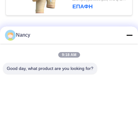
Singeing για
ΕΠΑΦΉ
βελτιωμένη απόδοση
συλλέκτη σκόνης
Λαϊκή κατηγορία
Όλα
Nancy
Σακούλες φίλτρου
Τύπος φίλτρου
9:18 AM
συλλογής σκόνης
αραμιδίου
Good day, what product are you looking for?
Τσάντα φίλτρων
σακούλα φίλτρου
πολυεστέρα
υγρού
σακούλα φίλτρου
Σακούλα φίλτρου
από γυαλί ίνα
PTFE
Σάκοι φίλτρου
Σακούλες φίλτρου
Baghouse
από τσόχα