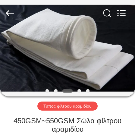
Anhui
Filter
Environmental
Technology
Co.,Ltd..
All
Rights
Reserved.
ΣΠΊΤΙ
ΠΡΟΪΌΝΤΑ
ΣΧΕΤΙΚΆ
ΜΕ
ΕΜΆΣ
ΓΎΡΟΣ
Τύπος φίλτρου αραμιδίου
ΕΡΓΟΣΤΑΣΊΩΝ
450GSM~550GSM Σώλα φίλτρου
αραμιδίου