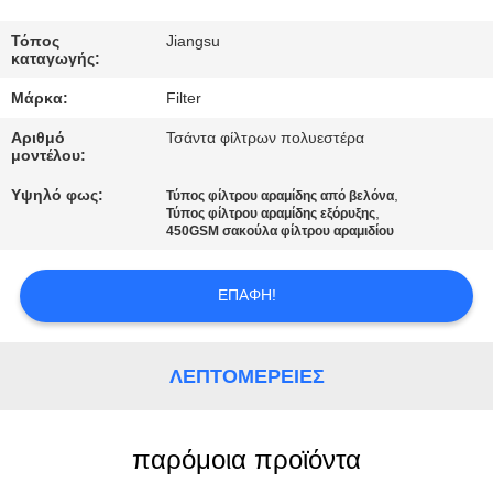
ΠΟΙΟΤΙΚΌΣ
ΈΛΕΓΧΟΣ
Τόπος
Jiangsu
καταγωγής:
Μάρκα:
Filter
ΜΑΣ
Αριθμό
Τσάντα φίλτρων πολυεστέρα
ΕΛΆΤΕ
μοντέλου:
ΣΕ
Υψηλό φως:
,
Τύπος φίλτρου αραμίδης από βελόνα
,
ΕΠΑΦΉ
Τύπος φίλτρου αραμίδης εξόρυξης
450GSM σακούλα φίλτρου αραμιδίου
ΜΕ
ΕΠΑΦΉ!
ΕΙΔΉΣΕΙΣ
ΛΕΠΤΟΜΈΡΕΙΕΣ
ΖΗΤΉΣΤΕ
ΈΝΑ
παρόμοια προϊόντα
ΑΠΌΣΠΑΣΜΑ