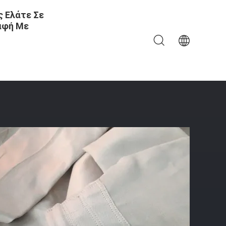
 Ελάτε Σε
αφή Με
λτράριος Σακούλας Από Γυαλί Για Εργοστάσιο Χάλυβα