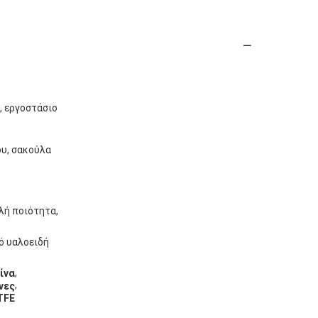
, εργοστάσιο
ου, σακούλα
λή ποιότητα,
ό υαλοειδή
,
ίνα
,
νες
TFE