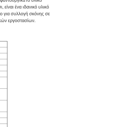
υφαντουργικάΤο υλικό
 είναι ένα ιδανικό υλικό
λο για συλλογή σκόνης σε
κών εργοστασίων.