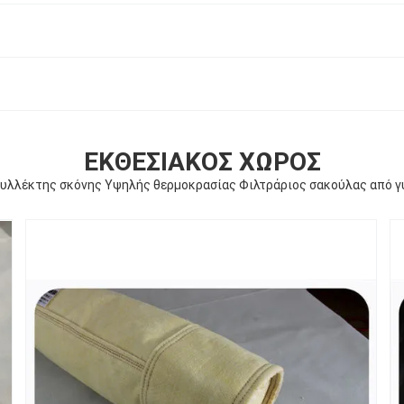
ΕΚΘΕΣΙΑΚΌΣ ΧΏΡΟΣ
λλέκτης σκόνης Υψηλής θερμοκρασίας Φιλτράριος σακούλας από γυ