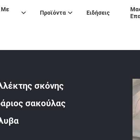
 Με
Μας
Προϊόντα
Ειδήσεις
Επ
Διά 300mm Αντίστροφος Συλλέκτης Σκόνης Υψηλής Θερμοκρασίας Φι
λλέκτης σκόνης
άριος σακούλας
άλυβα