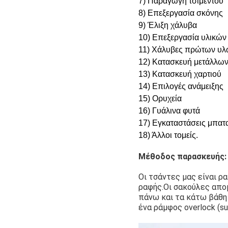
7) Παραγωγή τσιμέντου
8) Επεξεργασία σκόνης
9) Έλιξη χάλυβα
10) Επεξεργασία υλικών
11) Χάλυβες πρώτων υλ
12) Κατασκευή μετάλλων:
13) Κατασκευή χαρτιού
14) Επιλογές ανάμειξης
15) Ορυχεία
16) Γυάλινα φυτά
17) Εγκαταστάσεις μπατ
18) Άλλοι τομείς.
Μέθοδος παρασκευής:
Οι τσάντες μας είναι ρ
ραφής.Οι σακούλες απο
πάνω και τα κάτω βάθη
ένα ράμφος overlock (su