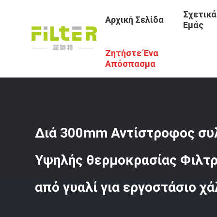
Σχετικά
Αρχική Σελίδα
Εμάς
Ζητήστε Ένα
Αρχική Σελίδα
/
Προϊόντα
/
Τύπος Φίλτρου Αραμιδίου
/
Απόσπασμα
Διά 300mm Αντίστροφος συ
Υψηλής θερμοκρασίας Φιλτρ
από γυαλί για εργοστάσιο χ