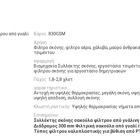
ρου από γυαλί
Βάρος:
830GSM
Χρήση:
Φίλτρο σκόνης, φίλτρο αέρα, χάλυβα, μαύρο άνθρακα
τσιμέντου
εφαρμογή:
Βιομηχανία Συλλέκτης σκόνης, εργοστάσιο τσιμέντ
φίλτρου σκόνης για εργοστάσιο δημητριακών
Πάχος:
1,8-2,8 χλστ
χαρακτηριστικό:
Αντοχή σε υψηλές θερμοκρασίες, μεγάλη σκόνη, υψη
υψηλή απόδοση, συλλογή σκόνης
Κλωστή ραπτικής:
Υψηλής θερμοκρασίας νήματα απ
Επισημαίνω:
Συλλέκτης σκόνης σακούλα φίλτρου από γυάλινη 
Διάδρομος 300 mm Φιλτρική σακούλα από γυαλί ί
Τύπος φίλτρου υαλοπλαστικής για βύθιση από P