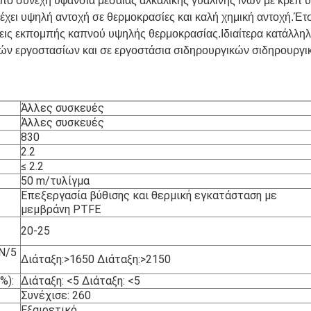
από συνεχή υφανσία μεσαίας αλκαλικής γυάλινης ινών με κρέπ 
έχει υψηλή αντοχή σε θερμοκρασίες και καλή χημική αντοχή.Έτσι,
ήσεις εκπομπής καπνού υψηλής θερμοκρασίας.Ιδιαίτερα κατάλλη
ών εργοστασίων και σε εργοστάσια σιδηρουργικών σιδηρουργι
Άλλες συσκευές
Άλλες συσκευές
830
2.2
≤ 2.2
50 m/τυλίγμα
Επεξεργασία βύθισης και θερμική εγκατάσταση με
μεμβράνη PTFE
20-25
N/5
Διάταξη:>1650 Διάταξη:>2150
%):
Διάταξη: <5 Διάταξη: <5
Συνέχισε: 260
Εξαιρετικό.