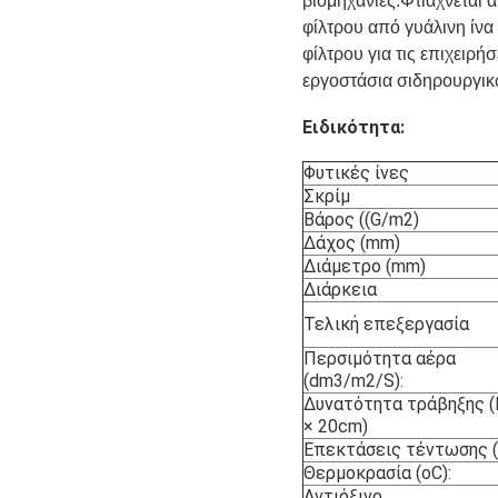
βιομηχανίες.Φτιάχνεται 
φίλτρου από γυάλινη ίνα 
φίλτρου για τις επιχειρ
εργοστάσια σιδηρουργικ
Ειδικότητα:
Φυτικές ίνες
Σκρίμ
Βάρος ((G/m2)
Δάχος (mm)
Διάμετρο (mm)
Διάρκεια
Τελική επεξεργασία
Περσιμότητα αέρα
(dm3/m2/S):
Δυνατότητα τράβηξης (
× 20cm)
Επεκτάσεις τέντωσης (
Θερμοκρασία (oC):
Αντιόξινο