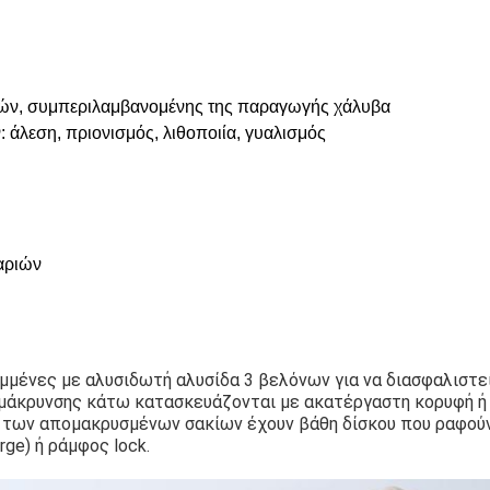
ών, συμπεριλαμβανομένης της παραγωγής χάλυβα
 άλεση, πριονισμός, λιθοποιία, γυαλισμός
αριών
αμμένες με αλυσιδωτή αλυσίδα 3 βελόνων για να διασφαλιστε
μάκρυνσης κάτω κατασκευάζονται με ακατέργαστη κορυφή ή
 των απομακρυσμένων σακίων έχουν βάθη δίσκου που ραφού
rge) ή ράμφος lock.