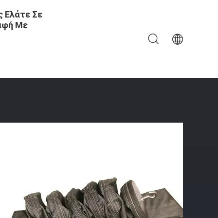
 Ελάτε Σε
αφή Με
Γυαλιού Για Εργοστάσια Παραγωγής Ηλεκτρικής