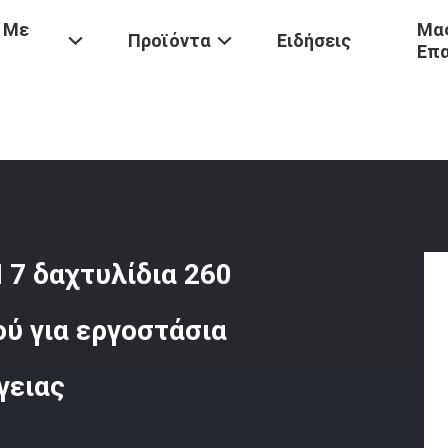
 Με
Μας
Προϊόντα
Ειδήσεις
Επ
Υψηλή Θερμοκρασία 630GSM 7 Δαχτυλίδια 260 Βαθμούς RABH Φύλλο 
7 δαχτυλίδια 260
ύ για εργοστάσια
γειας