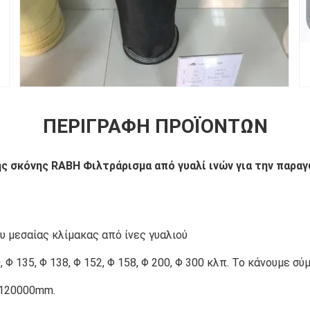
ΠΕΡΙΓΡΑΦΉ ΠΡΟΪΌΝΤΩΝ
ς σκόνης RABH Φιλτράρισμα από γυαλί ινών για την παρα
υ μεσαίας κλίμακας από ίνες γυαλιού
, Φ 135, Φ 138, Φ 152, Φ 158, Φ 200, Φ 300 κλπ. Το κάνουμε σ
 120000mm.