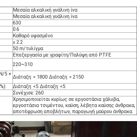
Μεσαία αλκαλική γυάλινη ίνα
Μεσαία αλκαλική γυάλινη ίνα
630
0.6
Καθαρό υφασμένο
≤ 2.2
50 m/τυλίγμα
Επεξεργασία με γραφίτη/Παλύψη από PTFE
220~310
N/5 ×
Διάταξη: > 1800 Διάταξη: > 2150
%):
Διάταξη: <5 Διάταξη: <5
Συνέχισε: 260
Χρησιμοποιείται κυρίως σε εργοστάσια χάλυβα,
εργοστάσια τσιμέντου, καύση, λέβητα καύσης άνθρακα,
αποτέφρωση αποβλήτων, παραγωγή μαύρου άνθρακα.