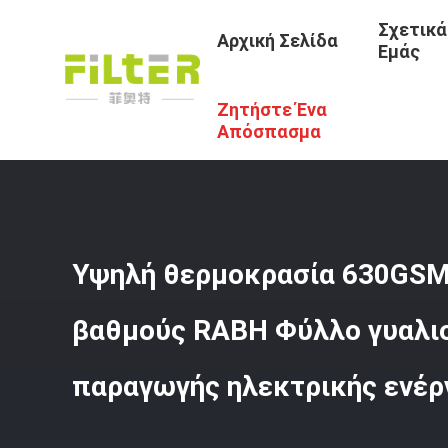
Σχετικά
Αρχική Σελίδα
Εμάς
Ζητήστε Ένα
Αρχική Σελίδα
/
Προϊόντα
/
Τύπος Φίλτρου Αραμιδίου
/
Ενέργειας
Απόσπασμα
Υψηλή θερμοκρασία 630GSM 
βαθμούς RABH Φύλλο γυαλιο
παραγωγής ηλεκτρικής ενέρ