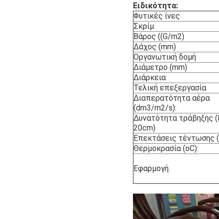
Ειδικότητα:
Φυτικές ίνες
Σκρίμ
Βάρος ((G/m2)
Δάχος (mm)
Οργανωτική δομή
Διάμετρο (mm)
Διάρκεια
Τελική επεξεργασία
Διαπερατότητα αέρα
(dm3/m2/s):
Δυνατότητα τράβηξης (
20cm)
Επεκτάσεις τέντωσης (
Θερμοκρασία (oC):
Εφαρμογή