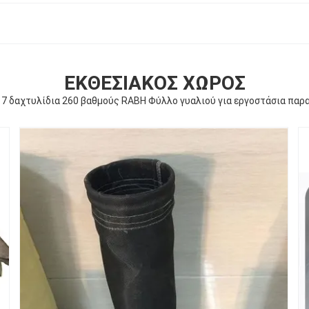
ΕΚΘΕΣΙΑΚΌΣ ΧΏΡΟΣ
 δαχτυλίδια 260 βαθμούς RABH Φύλλο γυαλιού για εργοστάσια παρ