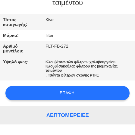
ΠΟΙΟΤΙΚΌΣ
τσιμέντου
ΈΛΕΓΧΟΣ
Τόπος
Κίνα
καταγωγής:
ΜΑΣ
Μάρκα:
filter
ΕΛΆΤΕ
Αριθμό
FLT-FB-272
ΣΕ
μοντέλου:
ΕΠΑΦΉ
Υψηλό φως:
,
Κλουβί τσαντών φίλτρων χαλυβουργείου
Κλουβί σακούλας φίλτρου της βιομηχανίας
ΜΕ
τσιμέντου
,
Τσάντα φίλτρων σκόνης PTFE
ΕΙΔΉΣΕΙΣ
ΕΠΑΦΉ!
ΖΗΤΉΣΤΕ
ΛΕΠΤΟΜΈΡΕΙΕΣ
ΈΝΑ
ΑΠΌΣΠΑΣΜΑ