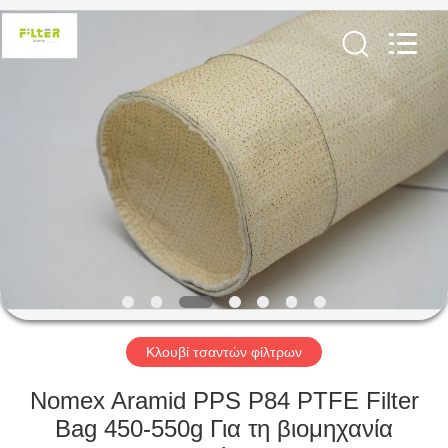
Anhui
Filter
Environmental
Technology
Co.,Ltd..
All
Rights
Reserved.
ΣΠΊΤΙ
ΠΡΟΪΌΝΤΑ
ΣΧΕΤΙΚΆ
ΜΕ
ΕΜΆΣ
ΓΎΡΟΣ
Κλουβί τσαντών φίλτρων
ΕΡΓΟΣΤΑΣΊΩΝ
Nomex Aramid PPS P84 PTFE Filter
Bag 450-550g Για τη βιομηχανία