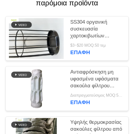
παρόμοια προϊόντα
SITEMAP
SS304 οργανική
συσκευασία
ΠΟΛΙΤΙΚΉ
χαρτοκιβωτίων
ΑΠΟΡΡΉΤΟΥ
επεξεργασίας
$3~$20 MOQ:50 τεμ
επιφάνειας πυριτίου
ΕΠΑΦΉ
ψεκασμού κλουβιών
φίλτρων
Αντιαφρόσκηση μη
υφασμένα υφάσματα
σακούλα φίλτρου
υψηλή απόδοση
Διαπραγματεύσιμος MOQ:50 τεμ
ΕΠΑΦΉ
Υψηλής θερμοκρασίας
σακούλες φίλτρου από