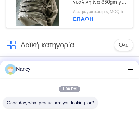
γυάλινη ίνα 850gm για
εργοστάσιο τσιμέντου
Διαπραγματεύσιμος MOQ:50 τεμ
ΕΠΑΦΉ
Λαϊκή κατηγορία
Όλα
Σακούλες φίλτρου
Τύπος φίλτρου
Nancy
συλλογής σκόνης
αραμιδίου
1:08 PM
Τσάντα φίλτρων
σακούλα φίλτρου
πολυεστέρα
υγρού
Good day, what product are you looking for?
σακούλα φίλτρου
Σακούλα φίλτρου
από γυαλί ίνα
PTFE