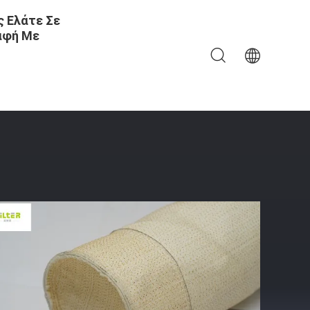
 Ελάτε Σε
αφή Με
λής Θερμοκρασίας Nomex Aramid PPS P84