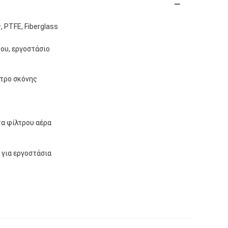
 PTFE, Fiberglass
ου, εργοστάσιο
λτρο σκόνης
α φίλτρου αέρα
για εργοστάσια