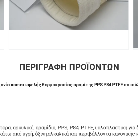
ΠΕΡΙΓΡΑΦΉ ΠΡΟΪΌΝΤΩΝ
χανία nomex υψηλής θερμοκρασίας αραμίτης PPS P84 PTFE σακού
:
έρα, αρκυλικό, αραμίδιο, PPS, P84, PTFE, υαλοπλαστική για
κάτω από υγρή, όξινη,αλκαλικά και περιβάλλοντα κανονικής 