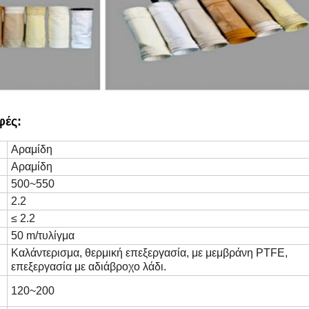
φές:
Αραμίδη
Αραμίδη
500~550
2.2
≤ 2.2
50 m/τυλίγμα
Καλάντερισμα, θερμική επεξεργασία, με μεμβράνη PTFE,
επεξεργασία με αδιάβροχο λάδι.
120~200