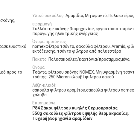
Υλικό σακούλας:
Αραμίδιο, Μη υφαντό, Πολυεστέρας,
 σκόνης,
εφαρμογή:
Συλλέκτης σκόνης βιομηχανίας, εργοστάσιο τσιμέντ
παραγωγής ηλεκτρικής ενέργειας
Όνομα προϊόντος:
ατασκευαστικά
nomexΦίλτρο τσάντα, σακούλα φίλτρου, Aramid, φί
εκτόξευσης, τσάντα φίλτρου από πολυεστέρα
Πακέτο:
Πολυσακούλες/καρτόνια/προσαρμοσμένα
Ονομα:
ικό προς το
Τσάντα φίλτρου σκόνης NOMEX, Μη υφασμένη τσάντ
τσέπης, 250 Micron κλουβί φίλτρου σακού
Λέξη-κλειδί:
σακούλα φίλτρου αραμίτου,σακούλα φίλτρου nomex 
χάλυβα
Επισημαίνω:
,
P84 Σάκοι φίλτρου υψηλής θερμοκρασίας
,
550g σακούλες φίλτρου υψηλής θερμοκρασίας
Τυχερή βιομηχανία αραμίδων