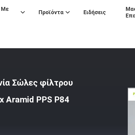
 Με
Μας
Προϊόντα
Ειδήσεις
Επ
Θερμοκρασίας
/
450 - 550g Τσιμεντοβιομηχανία Σώλες Φίλτρου Υψη
νία Σώλες φίλτρου
x Aramid PPS P84