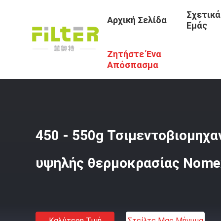
Σχετικά
Αρχική Σελίδα
Εμάς
Ζητήστε Ένα
Αρχική Σελίδα
/
Προϊόντα
/
Σακούλες Φίλτρου Υψηλής 
Απόσπασμα
450 - 550g Τσιμεντοβιομηχα
υψηλής θερμοκρασίας Nome
Καλύτερη Τιμή
Στείλτε Μας Μήνυμα