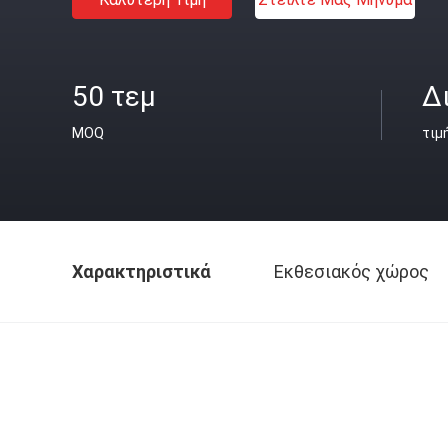
50 τεμ
Δ
MOQ
τιμ
Χαρακτηριστικά
Εκθεσιακός χώρος