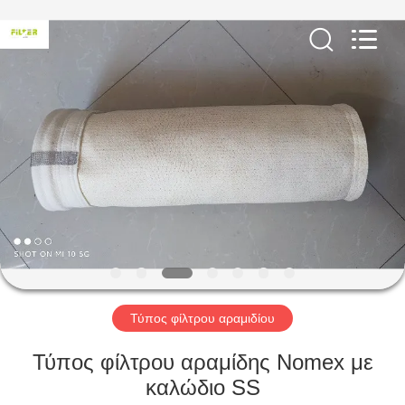
Anhui
Filter
Environmental
Technology
Co.,Ltd..
All
Rights
Reserved.
ΣΠΊΤΙ
ΠΡΟΪΌΝΤΑ
ΣΧΕΤΙΚΆ
ΜΕ
ΕΜΆΣ
ΓΎΡΟΣ
Τύπος φίλτρου αραμιδίου
ΕΡΓΟΣΤΑΣΊΩΝ
Τύπος φίλτρου αραμίδης Nomex με
καλώδιο SS