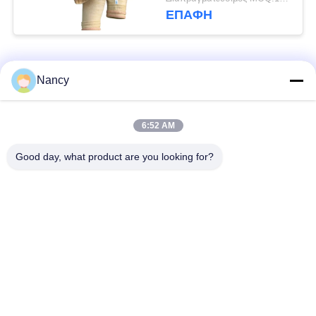
Singeing για
ΕΠΑΦΉ
βελτιωμένη απόδοση
συλλέκτη σκόνης
Λαϊκή κατηγορία
Όλα
Nancy
Σακούλες φίλτρου
Τύπος φίλτρου
6:52 AM
συλλογής σκόνης
αραμιδίου
Good day, what product are you looking for?
Τσάντα φίλτρων
σακούλα φίλτρου
πολυεστέρα
υγρού
σακούλα φίλτρου
Σακούλα φίλτρου
από γυαλί ίνα
PTFE
Σάκοι φίλτρου
Σακούλες φίλτρου
Baghouse
από τσόχα