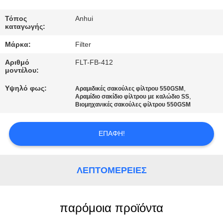
ΠΟΙΟΤΙΚΌΣ
ΈΛΕΓΧΟΣ
Τόπος
Anhui
καταγωγής:
Μάρκα:
Filter
ΜΑΣ
Αριθμό
FLT-FB-412
ΕΛΆΤΕ
μοντέλου:
ΣΕ
Υψηλό φως:
,
Αραμιδικές σακούλες φίλτρου 550GSM
,
ΕΠΑΦΉ
Αραμίδιο σακίδιο φίλτρου με καλώδιο SS
Βιομηχανικές σακούλες φίλτρου 550GSM
ΜΕ
ΕΠΑΦΉ!
ΕΙΔΉΣΕΙΣ
ΛΕΠΤΟΜΈΡΕΙΕΣ
ΖΗΤΉΣΤΕ
ΈΝΑ
παρόμοια προϊόντα
ΑΠΌΣΠΑΣΜΑ