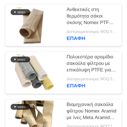
Ανθεκτικές στη
SITEMAP
θερμότητα σάκοι
σκόνης Nomex PTFE
ΠΟΛΙΤΙΚΉ
από γυάλινη ίνα P84
Διαπραγματεύσιμος MOQ:50 τεμ
για βιομηχανικούς
ΑΠΟΡΡΉΤΟΥ
ΕΠΑΦΉ
λέβητες
Πολυεστέρα αραμίδιο
σακούλα φίλτρου με
επικάλυψη PTFE για
βιομηχανικές
Διαπραγματεύσιμος MOQ:50 τεμ
εφαρμογές καύσης
ΕΠΑΦΉ
Βιομηχανική σακούλα
φίλτρου Nomex Aramid
με ίνες Meta Aramid
και επεξεργασία
Διαπραγματεύσιμος MOQ:100 τεμ