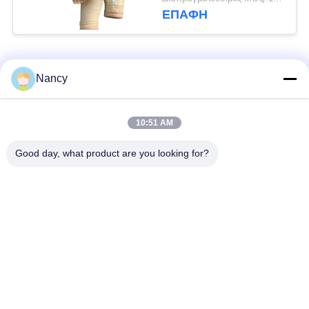
Singeing για
ΕΠΑΦΉ
βελτιωμένη απόδοση
συλλέκτη σκόνης
Λαϊκή κατηγορία
Όλα
Nancy
Σακούλες φίλτρου
Τύπος φίλτρου
10:51 AM
συλλογής σκόνης
αραμιδίου
Good day, what product are you looking for?
Τσάντα φίλτρων
σακούλα φίλτρου
πολυεστέρα
υγρού
σακούλα φίλτρου
Σακούλα φίλτρου
από γυαλί ίνα
PTFE
Σάκοι φίλτρου
Σακούλες φίλτρου
Baghouse
από τσόχα