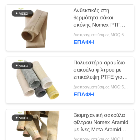
Ανθεκτικές στη
SITEMAP
θερμότητα σάκοι
σκόνης Nomex PTFE
ΠΟΛΙΤΙΚΉ
από γυάλινη ίνα P84
Διαπραγματεύσιμος MOQ:50 τεμ
για βιομηχανικούς
ΑΠΟΡΡΉΤΟΥ
ΕΠΑΦΉ
λέβητες
Πολυεστέρα αραμίδιο
σακούλα φίλτρου με
επικάλυψη PTFE για
βιομηχανικές
Διαπραγματεύσιμος MOQ:50 τεμ
εφαρμογές καύσης
ΕΠΑΦΉ
Βιομηχανική σακούλα
φίλτρου Nomex Aramid
με ίνες Meta Aramid
και επεξεργασία
Διαπραγματεύσιμος MOQ:100 τεμ