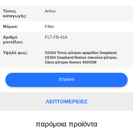
ΠΟΙΟΤΙΚΌΣ
ΈΛΕΓΧΟΣ
Τόπος
Anhui
καταγωγής:
Μάρκα:
Filter
ΜΑΣ
Αριθμό
FLT-FB-416
ΕΛΆΤΕ
μοντέλου:
ΣΕ
Υψηλό φως:
,
SS304 Τύπος φίλτρου αραμιδίου Snapband
,
ΕΠΑΦΉ
SS304 Snapband Nomex σακούλα φίλτρου
Σάκοι φίλτρου Nomex 450GSM
ΜΕ
ΕΠΑΦΉ!
ΕΙΔΉΣΕΙΣ
ΛΕΠΤΟΜΈΡΕΙΕΣ
ΖΗΤΉΣΤΕ
ΈΝΑ
παρόμοια προϊόντα
ΑΠΌΣΠΑΣΜΑ