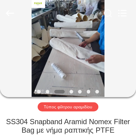
Anhui
Filter
Environmental
Technology
Co.,Ltd..
All
Rights
Reserved.
ΣΠΊΤΙ
ΠΡΟΪΌΝΤΑ
ΣΧΕΤΙΚΆ
ΜΕ
ΕΜΆΣ
ΓΎΡΟΣ
Τύπος φίλτρου αραμιδίου
ΕΡΓΟΣΤΑΣΊΩΝ
SS304 Snapband Aramid Nomex Filter
Bag με νήμα ραπτικής PTFE