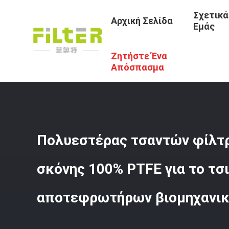
Σχετικά
Αρχική Σελίδα
Εμάς
Ζητήστε Ένα
Αρχική Σελίδα
/
Προϊόντα
/
Σακούλες Φίλτρου Υψηλής 
Βιομηχανικών Αποβλήτων
Απόσπασμα
Πολυεστέρας τσαντών φίλτ
σκόνης 100% PTFE για το τσ
αποτεφρωτήρων βιομηχανι