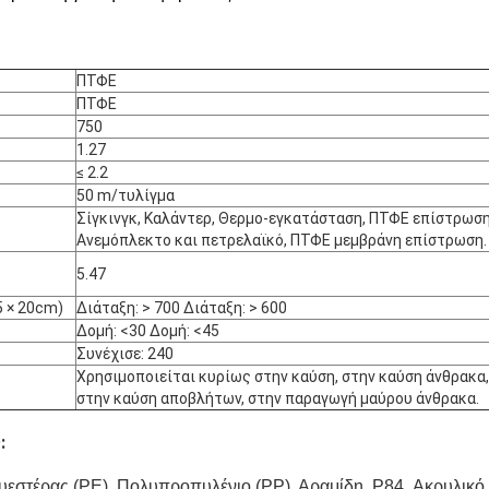
ΠΤΦΕ
ΠΤΦΕ
750
1.27
≤ 2.2
50 m/τυλίγμα
Σίγκινγκ, Καλάντερ, Θερμο-εγκατάσταση, ΠΤΦΕ επίστρωση
Ανεμόπλεκτο και πετρελαϊκό, ΠΤΦΕ μεμβράνη επίστρωση.
5.47
 × 20cm)
Διάταξη: > 700 Διάταξη: > 600
Δομή: <30 Δομή: <45
Συνέχισε: 240
Χρησιμοποιείται κυρίως στην καύση, στην καύση άνθρακα,
στην καύση αποβλήτων, στην παραγωγή μαύρου άνθρακα.
:
υεστέρας (PE), Πολυπροπυλένιο (PP), Αραμίδη, P84, Ακρυλικό