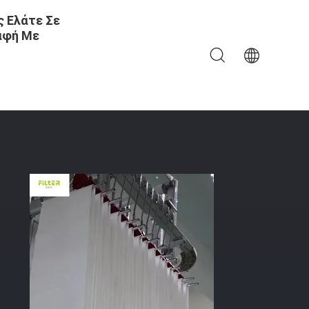
 Ελάτε Σε
αφή Με
00% PTFE Για Το Τσιμέντο Αποτεφρωτήρων