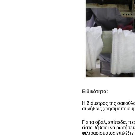
Ειδικότητα:
Η διάμετρος της σακούλα
συνήθως χρησιμοποιούμε
σακούλα φίλτρου σκόνη
Για τα οβάλ, επίπεδα, π
είστε βέβαιοι να ρωτήσε
φιλτραρίσματος επιλέξτε