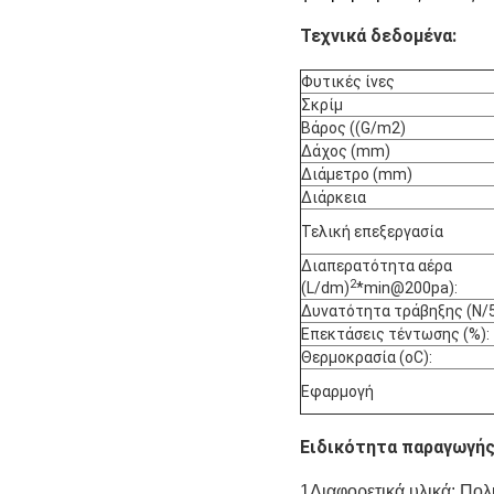
Τεχνικά δεδομένα:
Φυτικές ίνες
Σκρίμ
Βάρος ((G/m2)
Δάχος (mm)
Διάμετρο (mm)
Διάρκεια
Τελική επεξεργασία
Διαπερατότητα αέρα
2
(L/dm)
*min@200pa):
Δυνατότητα τράβηξης (N/5
Επεκτάσεις τέντωσης (%):
Θερμοκρασία (oC):
Εφαρμογή
Ειδικότητα παραγωγής
1Διαφορετικά υλικά: Πολ