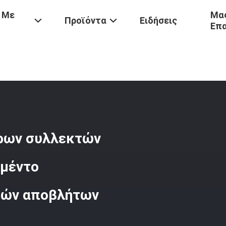
 Με
Μας
Προϊόντα
Ειδήσεις
Επ
Θερμοκρασίας
/
Πολυεστέρας Τσαντών Φίλτρων Συλλεκτών Σκόνης 1
ρων συλλεκτών
ιμέντο
κών αποβλήτων