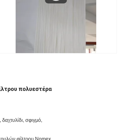
φίλτρου πολυεστέρα
δαχτυλίδι, σφιγμό,
κουλών φίλτρου Nomex,