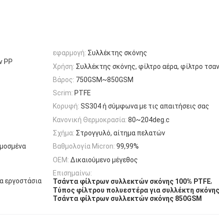
εφαρμογή:
Συλλέκτης σκόνης
ν PP
Χρήση:
Συλλέκτης σκόνης, φίλτρο αέρα, φίλτρο τσα
Βάρος:
750GSM~850GSM
Scrim:
PTFE
Κορυφή:
SS304 ή σύμφωνα με τις απαιτήσεις σας
Κανονική Θερμοκρασία:
80~204deg.c
Σχήμα:
Στρογγυλό, αίτημα πελατών
μοσμένα
Βαθμολογία Micron:
99,99%
OEM:
Δικαιούμενο μέγεθος
Επισημαίνω:
α εργοστάσια
,
Τσάντα φίλτρων συλλεκτών σκόνης 100% PTFE
Τύπος φίλτρου πολυεστέρα για συλλέκτη σκόνη
Τσάντα φίλτρων συλλεκτών σκόνης 850GSM