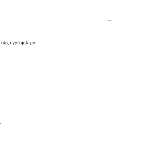
ντών, υγρό φίλτρο
,
ς