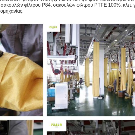
σακουλών φίλτρου P84, σακουλών φίλτρου PTFE 100%, κλπ. γ
ιομηχανίας.