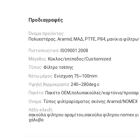
Προδιαγραφές
Όνομα προϊόντος:
Πολυεστέρας, Aramid, ΜΑΔ, PTFE, P84, μανίκια φίλτρω
Πιστοποιητικό:
ISO9001:2008
Μέγεθος:
Κύκλος/επίπεδος/Custiomized
Τύπος:
Φίλτρο τσέπης
Κάτω μέρος:
Ενίσχυση 75~100mm
Υψηλή θερμοκρασία:
240~280deg.c
Πακέτο:
Πακέτο OEM,πολυσακούλες/καρτόνια/προσαρ
Ονομα:
Τύπος φιλτραρίσματος σκόνης Aramid/NOMEX
Λέξη-κλειδί:
σακούλα φίλτρου αραμίτου,σακούλα φίλτρου nomex γι
χάλυβα