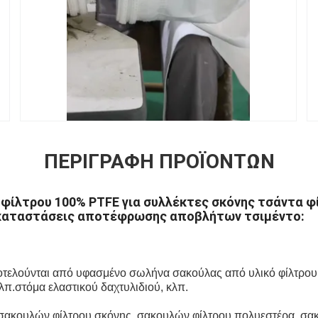
ΠΕΡΙΓΡΑΦΉ ΠΡΟΪΌΝΤΩΝ
 φίλτρου 100% PTFE για συλλέκτες σκόνης τσάντα 
γκαταστάσεις αποτέφρωσης αποβλήτων τσιμέντο:
οτελούνται από υφασμένο σωλήνα σακούλας από υλικό φίλτρου, 
π.στόμα ελαστικού δαχτυλιδιού, κλπ.
σακουλών φίλτρου σκόνης, σακουλών φίλτρου πολυεστέρα, σα