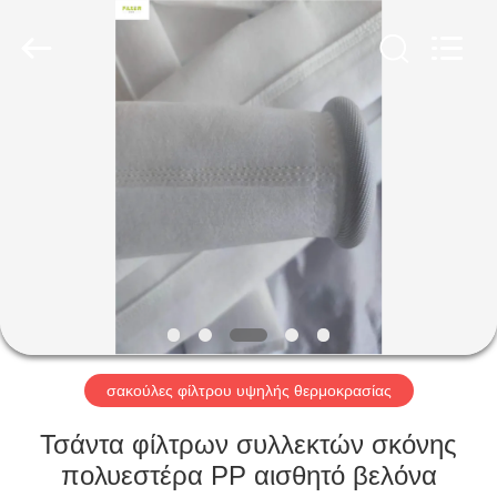
Anhui
Filter
Environmental
Technology
Co.,Ltd..
All
Rights
Reserved.
ΣΠΊΤΙ
ΠΡΟΪΌΝΤΑ
ΣΧΕΤΙΚΆ
ΜΕ
ΕΜΆΣ
ΓΎΡΟΣ
σακούλες φίλτρου υψηλής θερμοκρασίας
ΕΡΓΟΣΤΑΣΊΩΝ
Τσάντα φίλτρων συλλεκτών σκόνης
πολυεστέρα PP αισθητό βελόνα