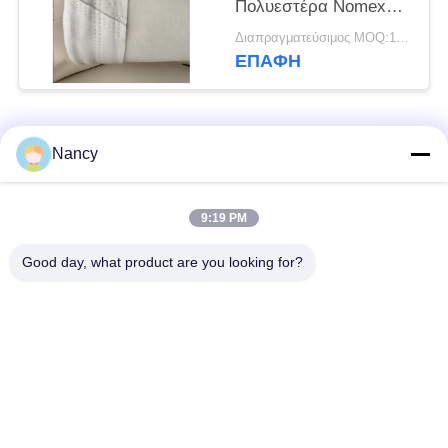
Πολυεστέρα Nomex
Nomex
Διαπραγματεύσιμος MOQ:100 τεμ
ΕΠΑΦΉ
Λαϊκή κατηγορία
Όλα
Nancy
Σακούλες φίλτρου
Τύπος φίλτρου
9:19 PM
συλλογής σκόνης
αραμιδίου
Good day, what product are you looking for?
Τσάντα φίλτρων
σακούλα φίλτρου
πολυεστέρα
υγρού
σακούλα φίλτρου
Σακούλα φίλτρου
από γυαλί ίνα
PTFE