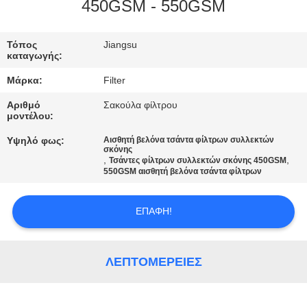
ΠΟΙΟΤΙΚΌΣ
450GSM - 550GSM
ΈΛΕΓΧΟΣ
Τόπος
Jiangsu
καταγωγής:
ΜΑΣ
Μάρκα:
Filter
ΕΛΆΤΕ
Αριθμό
Σακούλα φίλτρου
ΣΕ
μοντέλου:
ΕΠΑΦΉ
Υψηλό φως:
Αισθητή βελόνα τσάντα φίλτρων συλλεκτών
σκόνης
ΜΕ
,
,
Τσάντες φίλτρων συλλεκτών σκόνης 450GSM
550GSM αισθητή βελόνα τσάντα φίλτρων
ΕΙΔΉΣΕΙΣ
ΕΠΑΦΉ!
ΖΗΤΉΣΤΕ
ΛΕΠΤΟΜΈΡΕΙΕΣ
ΈΝΑ
ΑΠΌΣΠΑΣΜΑ