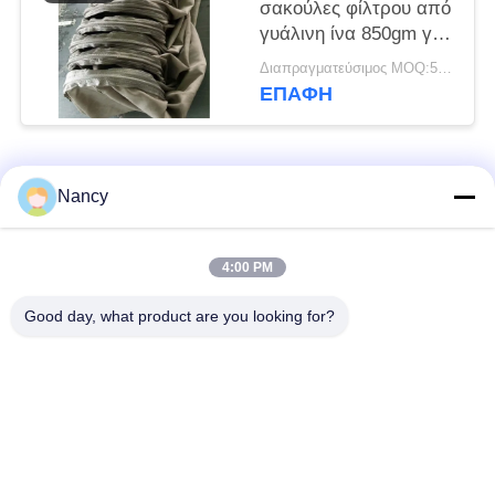
σακούλες φίλτρου από
γυάλινη ίνα 850gm για
εργοστάσιο τσιμέντου
Διαπραγματεύσιμος MOQ:50 τεμ
ΕΠΑΦΉ
Λαϊκή κατηγορία
Όλα
Nancy
Σακούλες φίλτρου
Τύπος φίλτρου
4:00 PM
συλλογής σκόνης
αραμιδίου
Good day, what product are you looking for?
Τσάντα φίλτρων
σακούλα φίλτρου
πολυεστέρα
υγρού
σακούλα φίλτρου
Σακούλα φίλτρου
από γυαλί ίνα
PTFE