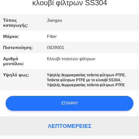
ΠΟΙΟΤΙΚΌΣ
κλουβί φίλτρων SS304
ΈΛΕΓΧΟΣ
Τόπος
Jiangsu
καταγωγής:
ΜΑΣ
Μάρκα:
Filter
ΕΛΆΤΕ
Πιστοποίηση:
ISO9001
ΣΕ
Αριθμό
Κλουβί τσαντών φίλτρων
ΕΠΑΦΉ
μοντέλου:
ΜΕ
Υψηλό φως:
,
Υψηλής θερμοκρασίας τσάντα φίλτρων PTFE
,
Τσάντα φίλτρων PTFE με το κλουβί SS304
Υψηλής θερμοκρασίας τσάντα φίλτρων PTFE
ΕΙΔΉΣΕΙΣ
ΕΠΑΦΉ!
ΖΗΤΉΣΤΕ
ΈΝΑ
ΛΕΠΤΟΜΈΡΕΙΕΣ
ΑΠΌΣΠΑΣΜΑ