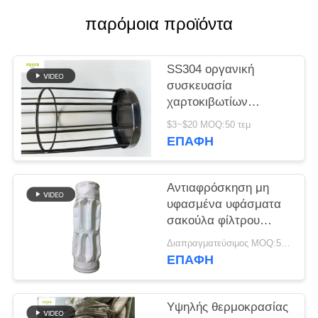
παρόμοια προϊόντα
SITEMAP
SS304 οργανική
ΠΟΛΙΤΙΚΉ
συσκευασία
ΑΠΟΡΡΉΤΟΥ
χαρτοκιβωτίων
επεξεργασίας
$3~$20 MOQ:50 τεμ
επιφάνειας πυριτίου
ΕΠΑΦΉ
ψεκασμού κλουβιών
φίλτρων
Αντιαφρόσκηση μη
υφασμένα υφάσματα
σακούλα φίλτρου
υψηλή απόδοση
Διαπραγματεύσιμος MOQ:50 τεμ
ΕΠΑΦΉ
Υψηλής θερμοκρασίας