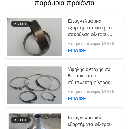
παρόμοια προϊόντα
SITEMAP
Επαγγελματικά
εξαρτήματα φίλτρου
ΠΟΛΙΤΙΚΉ
σακούλας φίλτρου
ΑΠΟΡΡΉΤΟΥ
Snap Band
Διαπραγματεύσιμος MOQ:50 τεμ
Διαφορετικό υλικό και
ΕΠΑΦΉ
μέγεθος
Υψηλής αντοχής σε
θερμοκρασία
σύμπλεκτη φίλτρου
χαμηλής ευκαμψίας
Διαπραγματεύσιμος MOQ:50 τεμ
ΕΠΑΦΉ
Επαγγελματικά
εξαρτήματα φίλτρου