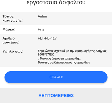
ΠΟΙΟΤΙΚΌΣ
εργοστάσια άσφαλτου
ΈΛΕΓΧΟΣ
Τόπος
Anhui
καταγωγής:
ΜΑΣ
Μάρκα:
Filter
ΕΛΆΤΕ
Αριθμό
FLT-FB-417
ΣΕ
μοντέλου:
ΕΠΑΦΉ
Υψηλό φως:
Σημειώσεις σχετικά με την εφαρμογή της οδηγίας
2008/57/ΕΚ
ΜΕ
,
,
Τύπος φίλτρου μετααραμίδης
Τσάντες συλλέκτης σκόνης αραμίδων
ΕΙΔΉΣΕΙΣ
ΕΠΑΦΉ!
ΖΗΤΉΣΤΕ
ΛΕΠΤΟΜΈΡΕΙΕΣ
ΈΝΑ
ΑΠΌΣΠΑΣΜΑ