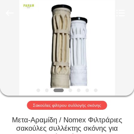
Anhui
Filter
Environmental
Technology
Co.,Ltd..
All
Rights
Reserved.
ΣΠΊΤΙ
ΠΡΟΪΌΝΤΑ
ΣΧΕΤΙΚΆ
ΜΕ
ΕΜΆΣ
ΓΎΡΟΣ
Σακούλες φίλτρου συλλογής σκόνης
ΕΡΓΟΣΤΑΣΊΩΝ
Μετα-Αραμίδη / Nomex Φιλτράριες
σακούλες συλλέκτης σκόνης για