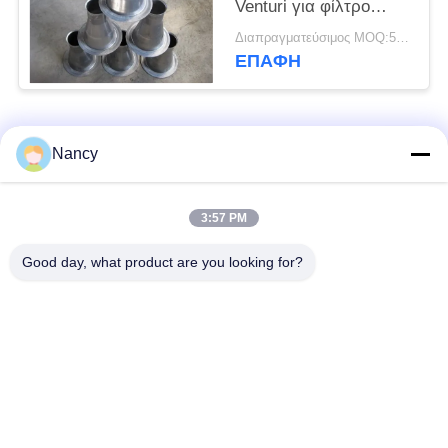
Venturi για φίλτρο
κλουβί
Διαπραγματεύσιμος MOQ:50 τεμ
προσαρμοσμένο
ΕΠΑΦΉ
μέγεθος
Λαϊκή κατηγορία
Όλα
Nancy
Σακούλες φίλτρου
Τύπος φίλτρου
3:57 PM
συλλογής σκόνης
αραμιδίου
Good day, what product are you looking for?
Τσάντα φίλτρων
σακούλα φίλτρου
πολυεστέρα
υγρού
σακούλα φίλτρου
Σακούλα φίλτρου
από γυαλί ίνα
PTFE