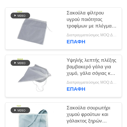
SITEMAP
Σακούλα φίλτρου
υγρού ποιότητας
τροφίμων με πλέγμα
ΠΟΛΙΤΙΚΉ
νάιλον πολλαπλών
Διαπραγματεύσιμος MOQ:Διαπραγματεύσιμος
ΑΠΟΡΡΉΤΟΥ
επιλογών που
ΕΠΑΦΉ
πλένεται και ασφαλές
κλείσιμο με κορδόνια
περίσφιξης για
Υψηλής λεπτής πλέξης
φιλτράρισμα και
βαμβακερό γάλα για
διαχωρισμό υγρών
χυμό, γάλα σόγιας και
smoothies
Διαπραγματεύσιμος MOQ:Διαπραγματεύσιμος
ΕΠΑΦΉ
Σακούλα σουρωτήρι
χυμού φρούτων και
γάλακτος ξηρών