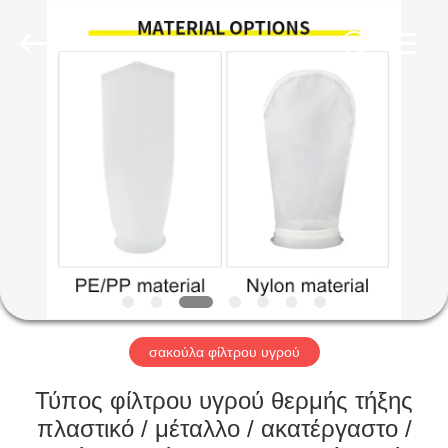
Anhui
Filter
Environmental
Technology
Co.,Ltd..
All
Rights
Reserved.
ΣΠΊΤΙ
ΠΡΟΪΌΝΤΑ
ΣΧΕΤΙΚΆ
ΜΕ
ΕΜΆΣ
ΓΎΡΟΣ
σακούλα φίλτρου υγρού
ΕΡΓΟΣΤΑΣΊΩΝ
Τύπος φίλτρου υγρού θερμής τήξης
πλαστικό / μέταλλο / ακατέργαστο /