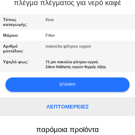
ΠΟΙΟΤΙΚΌΣ
πλέγμα πλέγματος για νερό καφέ
ΈΛΕΓΧΟΣ
Τόπος
Κίνα
καταγωγής:
ΜΑΣ
Μάρκα:
Filter
ΕΛΆΤΕ
Αριθμό
σακούλα φίλτρου υγρού
ΣΕ
μοντέλου:
ΕΠΑΦΉ
Υψηλό φως:
,
75 μm σακούλα φίλτρου υγρού
Σάκοι διήθησης υγρών θερμής τήξης
ΜΕ
ΕΠΑΦΉ!
ΕΙΔΉΣΕΙΣ
ΛΕΠΤΟΜΈΡΕΙΕΣ
ΖΗΤΉΣΤΕ
ΈΝΑ
ΑΠΌΣΠΑΣΜΑ
παρόμοια προϊόντα