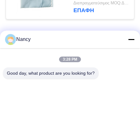
καρπών μεγάλης
Διαπραγματεύσιμος MOQ:Διαπραγματεύσιμος
χωρητικότητας με
ΕΠΑΦΉ
λεπτό πλέγμα
Λαϊκή κατηγορία
Όλα
Nancy
Σακούλες φίλτρου
Τύπος φίλτρου
3:28 PM
συλλογής σκόνης
αραμιδίου
Good day, what product are you looking for?
Τσάντα φίλτρων
σακούλα φίλτρου
πολυεστέρα
υγρού
σακούλα φίλτρου
Σακούλα φίλτρου
από γυαλί ίνα
PTFE
Σάκοι φίλτρου
Σακούλες φίλτρου