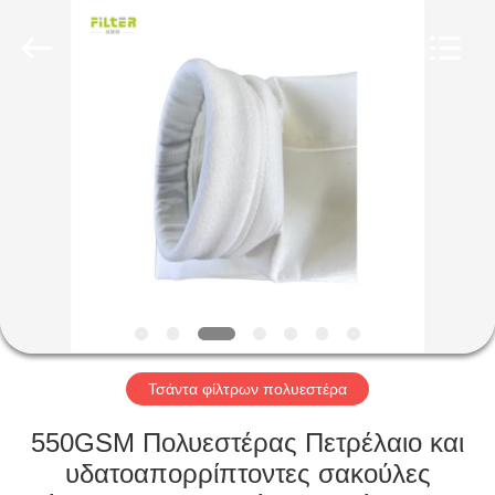
Anhui
Filter
Environmental
Technology
Co.,Ltd..
All
Rights
Reserved.
ΣΠΊΤΙ
ΠΡΟΪΌΝΤΑ
ΣΧΕΤΙΚΆ
ΜΕ
ΕΜΆΣ
ΓΎΡΟΣ
Τσάντα φίλτρων πολυεστέρα
ΕΡΓΟΣΤΑΣΊΩΝ
550GSM Πολυεστέρας Πετρέλαιο και
υδατοαπορρίπτοντες σακούλες