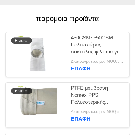
SITEMAP
παρόμοια προϊόντα
ΠΟΛΙΤΙΚΉ
450GSM~550GSM
ΑΠΟΡΡΉΤΟΥ
Πολυεστέρας
σακούλας φίλτρου για
συλλέκτη σκόνης
Διαπραγματεύσιμος MOQ:50 τεμ
ΕΠΑΦΉ
PTFE μεμβράνη
Nomex PPS
Πολυεστερικής
Τσάντας Φίλτρου για
Διαπραγματεύσιμος MOQ:50 τεμ
Φυτό Φυτό
ΕΠΑΦΉ