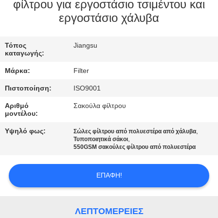
ΠΟΙΟΤΙΚΌΣ
φίλτρου για εργοστάσιο τσιμέντου και
εργοστάσιο χάλυβα
ΈΛΕΓΧΟΣ
Τόπος
Jiangsu
ΜΑΣ
καταγωγής:
ΕΛΆΤΕ
Μάρκα:
Filter
ΣΕ
Πιστοποίηση:
ISO9001
ΕΠΑΦΉ
Αριθμό
Σακούλα φίλτρου
ΜΕ
μοντέλου:
Υψηλό φως:
,
Σώλες φίλτρου από πολυεστέρα από χάλυβα
,
Τυποποιητικά σάκοι
ΕΙΔΉΣΕΙΣ
550GSM σακούλες φίλτρου από πολυεστέρα
ΖΗΤΉΣΤΕ
ΕΠΑΦΉ!
ΈΝΑ
ΑΠΌΣΠΑΣΜΑ
ΛΕΠΤΟΜΈΡΕΙΕΣ