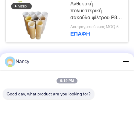
Ανθεκτική
πολυεστερική
σακούλα φίλτρου P84
Nomex PPS PTFE
Διαπραγματεύσιμος MOQ:50 τεμ
Fiberglass για
ΕΠΑΦΉ
εξοπλισμό συλλέκτη
σκόνης
Λαϊκή κατηγορία
Όλα
Nancy
Σακούλες φίλτρου
Τύπος φίλτρου
9:19 PM
συλλογής σκόνης
αραμιδίου
Good day, what product are you looking for?
Τσάντα φίλτρων
σακούλα φίλτρου
πολυεστέρα
υγρού
σακούλα φίλτρου
Σακούλα φίλτρου