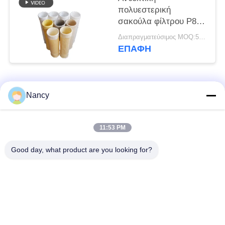
πολυεστερική
σακούλα φίλτρου P84
Nomex PPS PTFE
Διαπραγματεύσιμος MOQ:50 τεμ
Fiberglass για
ΕΠΑΦΉ
εξοπλισμό συλλέκτη
σκόνης
Λαϊκή κατηγορία
Όλα
Nancy
Σακούλες φίλτρου
Τύπος φίλτρου
11:53 PM
συλλογής σκόνης
αραμιδίου
Good day, what product are you looking for?
Τσάντα φίλτρων
σακούλα φίλτρου
πολυεστέρα
υγρού
σακούλα φίλτρου
Σακούλα φίλτρου
από γυαλί ίνα
PTFE