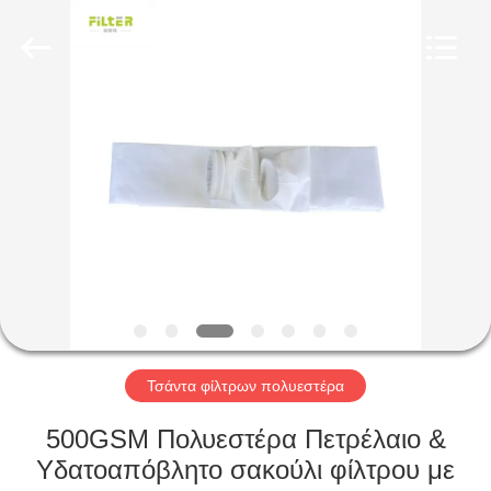
Anhui
Filter
Environmental
Technology
Co.,Ltd..
All
Rights
Reserved.
ΣΠΊΤΙ
ΠΡΟΪΌΝΤΑ
ΣΧΕΤΙΚΆ
ΜΕ
ΕΜΆΣ
ΓΎΡΟΣ
Τσάντα φίλτρων πολυεστέρα
ΕΡΓΟΣΤΑΣΊΩΝ
500GSM Πολυεστέρα Πετρέλαιο &
Υδατοαπόβλητο σακούλι φίλτρου με