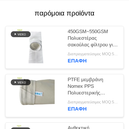
SITEMAP
παρόμοια προϊόντα
ΠΟΛΙΤΙΚΉ
450GSM~550GSM
ΑΠΟΡΡΉΤΟΥ
Πολυεστέρας
σακούλας φίλτρου για
συλλέκτη σκόνης
Διαπραγματεύσιμος MOQ:50 τεμ
ΕΠΑΦΉ
PTFE μεμβράνη
Nomex PPS
Πολυεστερικής
Τσάντας Φίλτρου για
Διαπραγματεύσιμος MOQ:50 τεμ
Φυτό Φυτό
ΕΠΑΦΉ
Ανθεκτική