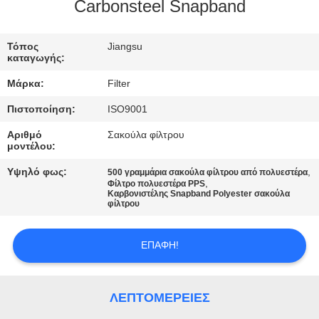
ΠΟΙΟΤΙΚΌΣ
Carbonsteel Snapband
ΈΛΕΓΧΟΣ
Τόπος
Jiangsu
καταγωγής:
ΜΑΣ
Μάρκα:
Filter
ΕΛΆΤΕ
Πιστοποίηση:
ISO9001
ΣΕ
Αριθμό
Σακούλα φίλτρου
ΕΠΑΦΉ
μοντέλου:
ΜΕ
Υψηλό φως:
,
500 γραμμάρια σακούλα φίλτρου από πολυεστέρα
,
Φίλτρο πολυεστέρα PPS
Καρβονιστέλης Snapband Polyester σακούλα
φίλτρου
ΕΙΔΉΣΕΙΣ
ΕΠΑΦΉ!
ΖΗΤΉΣΤΕ
ΈΝΑ
ΛΕΠΤΟΜΈΡΕΙΕΣ
ΑΠΌΣΠΑΣΜΑ