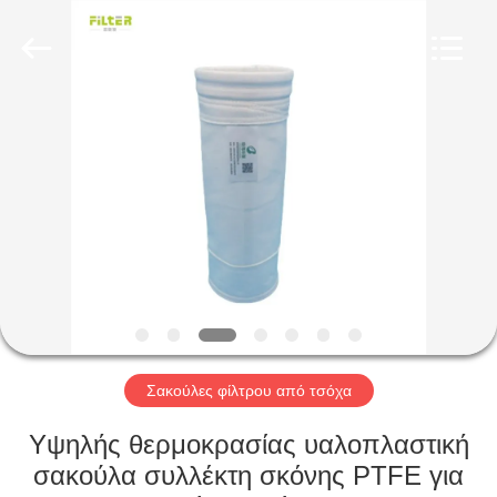
Anhui
Filter
Environmental
Technology
Co.,Ltd..
All
Rights
Reserved.
ΣΠΊΤΙ
ΠΡΟΪΌΝΤΑ
ΣΧΕΤΙΚΆ
ΜΕ
ΕΜΆΣ
ΓΎΡΟΣ
Σακούλες φίλτρου από τσόχα
ΕΡΓΟΣΤΑΣΊΩΝ
Υψηλής θερμοκρασίας υαλοπλαστική
σακούλα συλλέκτη σκόνης PTFE για