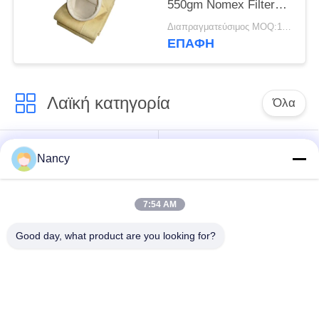
550gm Nomex Filter
Sleeves με μεμβράνη
Διαπραγματεύσιμος MOQ:100 τεμ
PTFE
ΕΠΑΦΉ
Λαϊκή κατηγορία
Όλα
Σακούλες φίλτρου
Τύπος φίλτρου
Nancy
συλλογής σκόνης
αραμιδίου
7:54 AM
Τσάντα φίλτρων
σακούλα φίλτρου
πολυεστέρα
υγρού
Good day, what product are you looking for?
σακούλα φίλτρου
Σακούλα φίλτρου
από γυαλί ίνα
PTFE