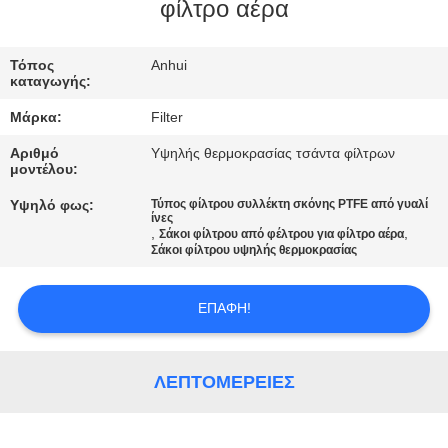
ΠΟΙΟΤΙΚΌΣ
φίλτρο αέρα
ΈΛΕΓΧΟΣ
Τόπος
Anhui
καταγωγής:
ΜΑΣ
Μάρκα:
Filter
ΕΛΆΤΕ
Αριθμό
Υψηλής θερμοκρασίας τσάντα φίλτρων
ΣΕ
μοντέλου:
ΕΠΑΦΉ
Υψηλό φως:
Τύπος φίλτρου συλλέκτη σκόνης PTFE από γυαλί
ίνες
ΜΕ
,
,
Σάκοι φίλτρου από φέλτρου για φίλτρο αέρα
Σάκοι φίλτρου υψηλής θερμοκρασίας
ΕΙΔΉΣΕΙΣ
ΕΠΑΦΉ!
ΖΗΤΉΣΤΕ
ΛΕΠΤΟΜΈΡΕΙΕΣ
ΈΝΑ
ΑΠΌΣΠΑΣΜΑ