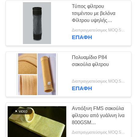
Τύπος φίλτρου
τσιμέντου με βελόνα
Φίλτρου υψηλής
θερμοκρασίας από γυαλί
Διαπραγματεύσιμος MOQ:50 τεμ
ίνες
ΕΠΑΦΉ
Πολυαμίδιο P84
σακούλα φίλτρου
Διαπραγματεύσιμος MOQ:50 τεμ
ΕΠΑΦΉ
Αντιόξινη FMS σακούλα
φίλτρου από γυάλινη ίνα
800GSM
1000mm~8000mm
Διαπραγματεύσιμος MOQ:50 τεμ
μήκος