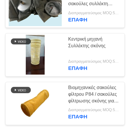
σακούλες συλλέκτη
SITEMAP
σκόνης τσιμέντου
Διαπραγματεύσιμος MOQ:50 τεμ
προσαρμοσμένο
ΕΠΑΦΉ
μέγεθος
ΠΟΛΙΤΙΚΉ
ΑΠΟΡΡΉΤΟΥ
Κεντρική μηχανή
Συλλέκτης σκόνης
Διαπραγματεύσιμος MOQ:50 τεμ
ΕΠΑΦΉ
Βιομηχανικές σακούλες
φίλτρου P84 / σακούλες
φίλτρωσης σκόνης για
εργοστάσια άσφαλτου
Διαπραγματεύσιμος MOQ:50 τεμ
ΕΠΑΦΉ