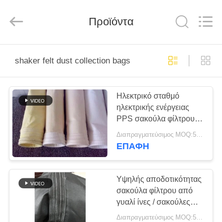
Anhui
Filter
Environmental
Προϊόντα
Technology
Co.,Ltd..
All
Rights
Reserved.
ΣΠΊΤΙ
shaker felt dust collection bags
ΠΡΟΪΌΝΤΑ
Ηλεκτρικό σταθμό
ηλεκτρικής ενέργειας
ΣΧΕΤΙΚΆ
PPS σακούλα φίλτρου
ΜΕ
Shaker σακούλες
Διαπραγματεύσιμος MOQ:50 τεμ
συλλογής σκόνης felt
ΕΜΆΣ
ΕΠΑΦΉ
ΓΎΡΟΣ
Υψηλής αποδοτικότητας
σακούλα φίλτρου από
ΕΡΓΟΣΤΑΣΊΩΝ
γυαλί ίνες / σακούλες
συλλέκτη σκόνης φέλτου
Διαπραγματεύσιμος MOQ:50 τεμ