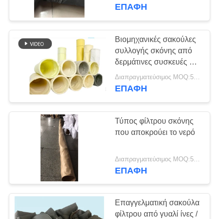
ΠΟΙΟΤΙΚΌΣ
ΕΠΑΦΉ
ΈΛΕΓΧΟΣ
Βιομηχανικές σακούλες
ΜΑΣ
συλλογής σκόνης από
δερμάτινες συσκευές για
ΕΛΆΤΕ
κλιβάνες χάλυβα
Διαπραγματεύσιμος MOQ:50 τεμ
ΣΕ
ΕΠΑΦΉ
ΕΠΑΦΉ
ΜΕ
Τύπος φίλτρου σκόνης
που αποκρούει το νερό
ΕΙΔΉΣΕΙΣ
Διαπραγματεύσιμος MOQ:50 τεμ
ΕΠΑΦΉ
ΖΗΤΉΣΤΕ
ΈΝΑ
Επαγγελματική σακούλα
ΑΠΌΣΠΑΣΜΑ
φίλτρου από γυαλί ίνες /