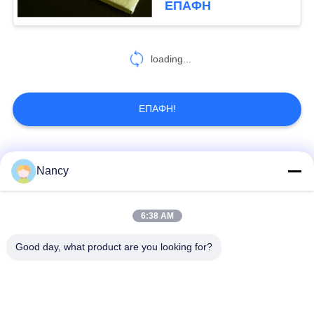
ΕΠΑΦΉ
loading...
ΕΠΑΦΉ!
Λαϊκή κατηγορία
Όλα
Nancy
Σακούλες φίλτρου
Τύπος φίλτρου
6:38 AM
συλλογής σκόνης
αραμιδίου
Good day, what product are you looking for?
Τσάντα φίλτρων
σακούλα φίλτρου
πολυεστέρα
υγρού