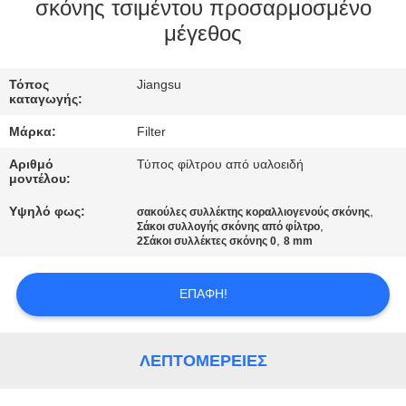
ΠΟΙΟΤΙΚΌΣ
σκόνης τσιμέντου προσαρμοσμένο
μέγεθος
ΈΛΕΓΧΟΣ
Τόπος
Jiangsu
ΜΑΣ
καταγωγής:
ΕΛΆΤΕ
Μάρκα:
Filter
ΣΕ
Αριθμό
Τύπος φίλτρου από υαλοειδή
ΕΠΑΦΉ
μοντέλου:
ΜΕ
Υψηλό φως:
,
σακούλες συλλέκτης κοραλλιογενούς σκόνης
,
Σάκοι συλλογής σκόνης από φίλτρο
,
2Σάκοι συλλέκτες σκόνης 0
8 mm
ΕΙΔΉΣΕΙΣ
ΕΠΑΦΉ!
ΖΗΤΉΣΤΕ
ΈΝΑ
ΛΕΠΤΟΜΈΡΕΙΕΣ
ΑΠΌΣΠΑΣΜΑ