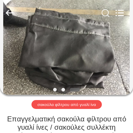
Anhui
Filter
Environmental
Technology
Co.,Ltd..
All
Rights
Reserved.
ΣΠΊΤΙ
ΠΡΟΪΌΝΤΑ
ΣΧΕΤΙΚΆ
ΜΕ
ΕΜΆΣ
ΓΎΡΟΣ
σακούλα φίλτρου από γυαλί ίνα
ΕΡΓΟΣΤΑΣΊΩΝ
Επαγγελματική σακούλα φίλτρου από
γυαλί ίνες / σακούλες συλλέκτη