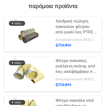
παρόμοια προϊόντα
SITEMAP
Χονδρική πώληση
ΠΟΛΙΤΙΚΉ
σακουλών φίλτρου
ΑΠΟΡΡΉΤΟΥ
από γυαλί ίνες PTFE
PPS για εργοστάσια
Διαπραγματεύσιμος MOQ:100 τεμ
τσιμέντου
ΕΠΑΦΉ
Φίλτρα σακούλες
συλλέκτη σκόνης από
ίνες υαλοβάμβακα που
παρέχουν εξαιρετική
Διαπραγματεύσιμος MOQ:100 τεμ
αντοχή σε υψηλές
ΕΠΑΦΉ
θερμοκρασίες, τριβή
και χημική έκθεση
Φίλτρο σακούλα από
υαλοβάμβακα με