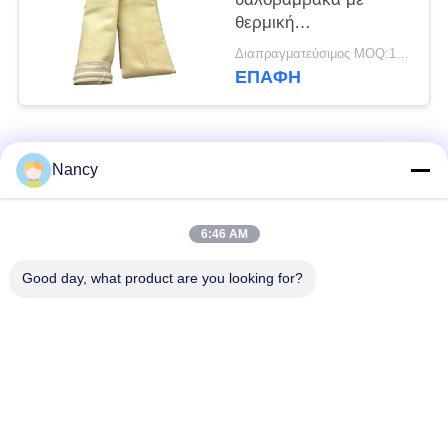
θερμική
σταθεροποίηση και
Διαπραγματεύσιμος MOQ:100 τεμ
φινίρισμα
ΕΠΑΦΉ
καλανδρίσματος για
βελτιωμένη
ανθεκτικότητα και
Λαϊκή κατηγορία
φιλτράρισμα σκόνης
Όλα
Nancy
Σακούλες φίλτρου
Τύπος φίλτρου
6:46 AM
συλλογής σκόνης
αραμιδίου
Good day, what product are you looking for?
Τσάντα φίλτρων
σακούλα φίλτρου
πολυεστέρα
υγρού
σακούλα φίλτρου
Σακούλα φίλτρου
από γυαλί ίνα
PTFE