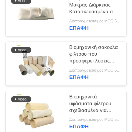
Μακράς Διάρκειας
SITEMAP
Κατασκευασμένα από
Ύφασμα Φίλτρου P84
Διαπραγματεύσιμος MOQ:50 τεμ
550 GSM για Διάφορα
ΕΠΑΦΉ
ΠΟΛΙΤΙΚΉ
Βιομηχανικά
Συστήματα Συλλογής
ΑΠΟΡΡΉΤΟΥ
Σκόνης και
Βιομηχανική σακούλα
Φιλτραρίσματος
φίλτρου που
προσφέρει λύσεις
συλλογής σκόνης για
Διαπραγματεύσιμος MOQ:50 τεμ
τσιμέντο,
ΕΠΑΦΉ
ανθρακωρυχείο,
χαλυβουργείο με
διάφορες επιλογές
Βιομηχανικά
ινών
υφάσματα φίλτρου
σχεδιασμένα για
βαριές βιομηχανικές
Διαπραγματεύσιμος MOQ:50 τεμ
εφαρμογές φίλτρωσης,
ΕΠΑΦΉ
συμπεριλαμβανομένων