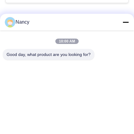
των βιομηχανιών
ασφαλτοσιμέντου και
Λαϊκή κατηγορία
ορυχείων
Όλα
Nancy
Σακούλες φίλτρου
Τύπος φίλτρου
10:00 AM
συλλογής σκόνης
αραμιδίου
Good day, what product are you looking for?
Τσάντα φίλτρων
σακούλα φίλτρου
πολυεστέρα
υγρού
σακούλα φίλτρου
Σακούλα φίλτρου
από γυαλί ίνα
PTFE
Σάκοι φίλτρου
Σακούλες φίλτρου
Baghouse
από τσόχα