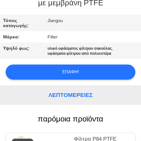
ΠΟΙΟΤΙΚΌΣ
με μεμβράνη PTFE
ΈΛΕΓΧΟΣ
Τόπος
Jiangsu
καταγωγής:
ΜΑΣ
Μάρκα:
Filter
ΕΛΆΤΕ
Υψηλό φως:
,
υλικό υφάσματος φίλτρου σακούλας
ΣΕ
υφάσματα φίλτρου από πολυεστέρα
ΕΠΑΦΉ
ΜΕ
ΕΠΑΦΉ!
ΕΙΔΉΣΕΙΣ
ΛΕΠΤΟΜΈΡΕΙΕΣ
ΖΗΤΉΣΤΕ
παρόμοια προϊόντα
ΈΝΑ
ΑΠΌΣΠΑΣΜΑ
Φίλτρα P84 PTFE