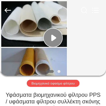
Anhui
Filter
Environmental
Technology
Co.,Ltd..
All
Rights
Reserved.
ΣΠΊΤΙ
ΠΡΟΪΌΝΤΑ
ΣΧΕΤΙΚΆ
ΜΕ
ΕΜΆΣ
ΓΎΡΟΣ
Βιομηχανικό ύφασμα φίλτρου
ΕΡΓΟΣΤΑΣΊΩΝ
Υφάσματα βιομηχανικού φίλτρου PPS
/ υφάσματα φίλτρου συλλέκτη σκόνης