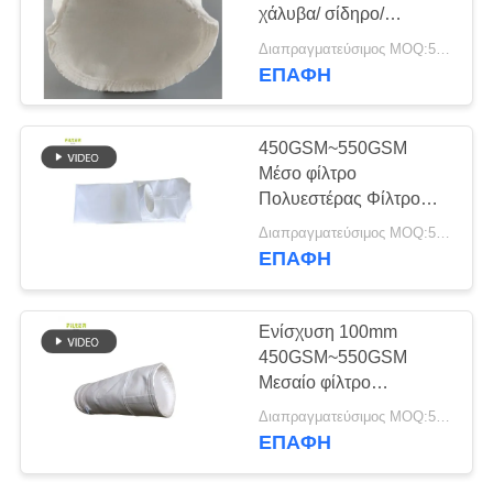
χάλυβα/ σίδηρο/
SITEMAP
φαρμακείο τροφίμων
Διαπραγματεύσιμος MOQ:50 τεμ
ΕΠΑΦΉ
ΠΟΛΙΤΙΚΉ
ΑΠΟΡΡΉΤΟΥ
450GSM~550GSM
Μέσο φίλτρο
Πολυεστέρας Φίλτρο
σακούλας για φίλτρο
Διαπραγματεύσιμος MOQ:50 τεμ
αέρα
ΕΠΑΦΉ
Ενίσχυση 100mm
450GSM~550GSM
Μεσαίο φίλτρο
Πολυεστέρα Φίλτρο
Διαπραγματεύσιμος MOQ:50 τεμ
σακούλα για εργοστάσιο
ΕΠΑΦΉ
χάλυβα