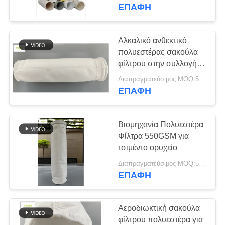
ΠΟΙΟΤΙΚΌΣ
φίλτρα
ΕΠΑΦΉ
ΈΛΕΓΧΟΣ
Αλκαλικό ανθεκτικό
ΜΑΣ
πολυεστέρας σακούλα
φίλτρου στην συλλογή
ΕΛΆΤΕ
σκόνης Anti Abrasion
Διαπραγματεύσιμος MOQ:50 τεμ
ΣΕ
ΕΠΑΦΉ
ΕΠΑΦΉ
ΜΕ
Βιομηχανία Πολυεστέρα
Φίλτρα 550GSM για
ΕΙΔΉΣΕΙΣ
τσιμέντο ορυχείο
Διαπραγματεύσιμος MOQ:50 τεμ
ΕΠΑΦΉ
ΖΗΤΉΣΤΕ
ΈΝΑ
Αεροδιωκτική σακούλα
ΑΠΌΣΠΑΣΜΑ
φίλτρου πολυεστέρα για