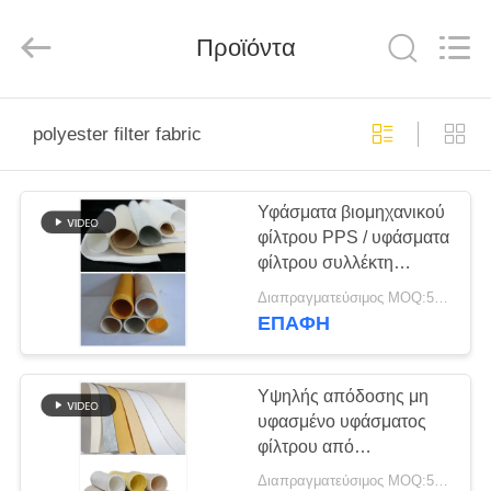
Anhui
Filter
Environmental
Προϊόντα
Technology
Co.,Ltd..
All
Rights
Reserved.
ΣΠΊΤΙ
polyester filter fabric
ΠΡΟΪΌΝΤΑ
Υφάσματα βιομηχανικού
φίλτρου PPS / υφάσματα
ΣΧΕΤΙΚΆ
φίλτρου συλλέκτη
ΜΕ
σκόνης με μεμβράνη
Διαπραγματεύσιμος MOQ:50 τεμ
PTFE
ΕΜΆΣ
ΕΠΑΦΉ
ΓΎΡΟΣ
Υψηλής απόδοσης μη
υφασμένο υφάσματος
ΕΡΓΟΣΤΑΣΊΩΝ
φίλτρου από
πολυπροπυλένιο για
Διαπραγματεύσιμος MOQ:50 τεμ