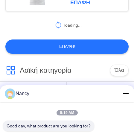
ΕΠΑΦΉ
loading...
ΕΠΑΦΉ!
Λαϊκή κατηγορία
Όλα
Σακούλες φίλτρου
Τύπος φίλτρου
Nancy
συλλογής σκόνης
αραμιδίου
5:19 AM
Τσάντα φίλτρων
σακούλα φίλτρου
πολυεστέρα
υγρού
Good day, what product are you looking for?