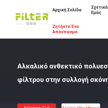
Σχετικά
Αρχική Σελίδα
Εμάς
Ζητήστε Ένα
Αρχική Σελίδα
/
Προϊόντα
/
Σακούλα Φίλτρου Από Γυαλί 
Απόσπασμα
Αλκαλικό ανθεκτικό πολυε
φίλτρου στην συλλογή σκόνη
Καλύτερη Τιμή
Στείλτε Μας Μήνυμα