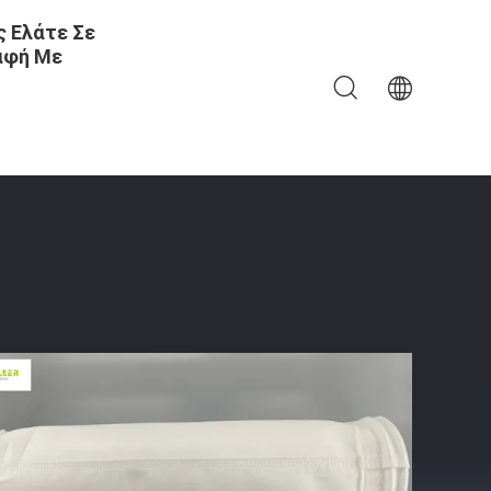
 Ελάτε Σε
αφή Με
γή Σκόνης Anti Abrasion