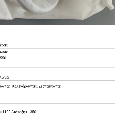
έρας
έρας
 550
λίγμα
ώντας, Καλενδρώντας, Ζεσταίνοντας
:>1100 Διάταξη:>1350