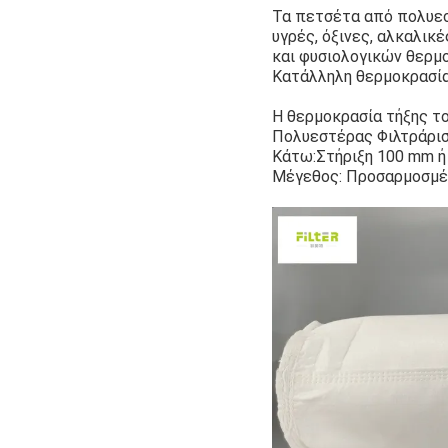
Τα πετσέτα από πολυεσ
υγρές, όξινες, αλκαλικέ
και φυσιολογικών θερμ
Κατάλληλη θερμοκρασία
Η θερμοκρασία τήξης τ
Πολυεστέρας Φιλτράρισ
Κάτω:Στήριξη 100 mm ή 
Μέγεθος: Προσαρμοσμέ