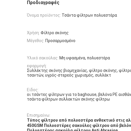
Προδιαγραφές
Όνομα προϊόντος:
Τσάντα φίλτρων πολυεστέρα
Χρήση:
Φίλτρο σκόνης
Μέγεθος:
Προσαρμοσμένο
Υλικό σακούλας:
Μη υφασμένα, πολυεστέρα
εφαρμογή:
Συλλέκτης σκόνης βιομηχανίας, φίλτρο σκόνης, φίλτρ
τσαντών, υγρός-στερεός χωρισμός, συλλέκτ
Είδος:
οι τσάντες φίλτρων για το baghouse, βελόνα PE αισθά
τσάντα φίλτρων συλλεκτών σκόνης φίλτρω
Επισημαίνω:
Τύπος φίλτρου από πολυεστέρα ανθεκτικό στις αλ
450GSM Πολυεστέρες σακούλες φίλτρου από βελό
Πολυεστέρας σακούλα φίλτρου Anti Abrasion