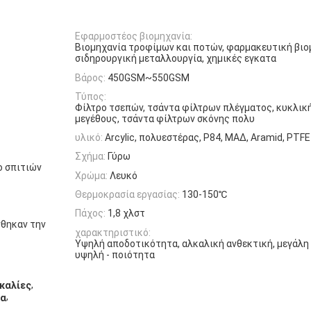
Εφαρμοστέος βιομηχανία:
Βιομηχανία τροφίμων και ποτών, φαρμακευτική βιο
σιδηρουργική μεταλλουργία, χημικές εγκατα
Βάρος:
450GSM~550GSM
Τύπος:
Φίλτρο τσεπών, τσάντα φίλτρων πλέγματος, κυκλικ
μεγέθους, τσάντα φίλτρων σκόνης πολυ
υλικό:
Arcylic, πολυεστέρας, P84, ΜΑΔ, Aramid, PTFE 
Σχήμα:
Γύρω
ο σπιτιών
Χρώμα:
Λευκό
Θερμοκρασία εργασίας:
130-150℃
Πάχος:
1,8 χλστ
νθηκαν την
χαρακτηριστικό:
Υψηλή αποδοτικότητα, αλκαλική ανθεκτική, μεγάλη
υψηλή - ποιότητα
,
καλίες
,
να