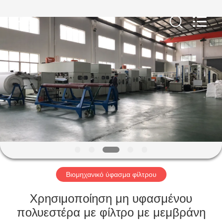
Anhui
Filter
Environmental
Technology
Co.,Ltd..
All
Rights
Reserved.
ΣΠΊΤΙ
ΠΡΟΪΌΝΤΑ
ΣΧΕΤΙΚΆ
ΜΕ
ΕΜΆΣ
ΓΎΡΟΣ
Βιομηχανικό ύφασμα φίλτρου
ΕΡΓΟΣΤΑΣΊΩΝ
Χρησιμοποίηση μη υφασμένου
πολυεστέρα με φίλτρο με μεμβράνη