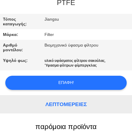
ΠΟΙΟΤΙΚΌΣ
PTFE
ΈΛΕΓΧΟΣ
Τόπος
Jiangsu
καταγωγής:
ΜΑΣ
Μάρκα:
Filter
ΕΛΆΤΕ
Αριθμό
Βιομηχανικό ύφασμα φίλτρου
ΣΕ
μοντέλου:
ΕΠΑΦΉ
Υψηλό φως:
,
υλικό υφάσματος φίλτρου σακούλας
Ύφασμα φίλτρων φίμπεργκλας
ΜΕ
ΕΠΑΦΉ!
ΕΙΔΉΣΕΙΣ
ΛΕΠΤΟΜΈΡΕΙΕΣ
ΖΗΤΉΣΤΕ
ΈΝΑ
ΑΠΌΣΠΑΣΜΑ
παρόμοια προϊόντα