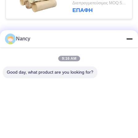
βαριές βιομηχανικές
Διαπραγματεύσιμος MOQ:50 τεμ
εφαρμογές φίλτρωσης,
ΕΠΑΦΉ
συμπεριλαμβανομένων
των βιομηχανιών
ασφαλτοσιμέντου και
Λαϊκή κατηγορία
ορυχείων
Όλα
Nancy
Σακούλες φίλτρου
Τύπος φίλτρου
9:16 AM
συλλογής σκόνης
αραμιδίου
Good day, what product are you looking for?
Τσάντα φίλτρων
σακούλα φίλτρου
πολυεστέρα
υγρού
σακούλα φίλτρου
Σακούλα φίλτρου
από γυαλί ίνα
PTFE
Σάκοι φίλτρου
Σακούλες φίλτρου