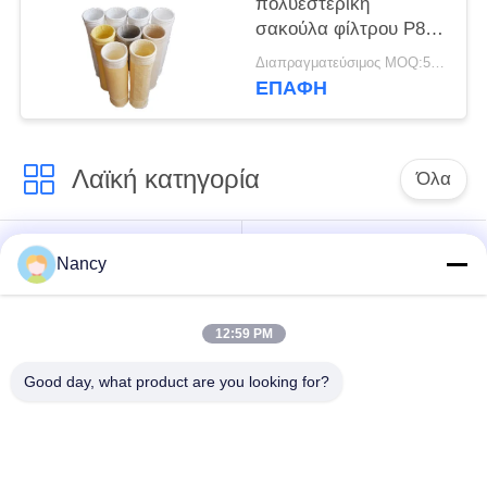
πολυεστερική
σακούλα φίλτρου P84
Nomex PPS PTFE
Διαπραγματεύσιμος MOQ:50 τεμ
Fiberglass για
ΕΠΑΦΉ
εξοπλισμό συλλέκτη
σκόνης
Λαϊκή κατηγορία
Όλα
Σακούλες φίλτρου
Τύπος φίλτρου
Nancy
συλλογής σκόνης
αραμιδίου
12:59 PM
Τσάντα φίλτρων
σακούλα φίλτρου
πολυεστέρα
υγρού
Good day, what product are you looking for?
σακούλα φίλτρου
Σακούλα φίλτρου
από γυαλί ίνα
PTFE