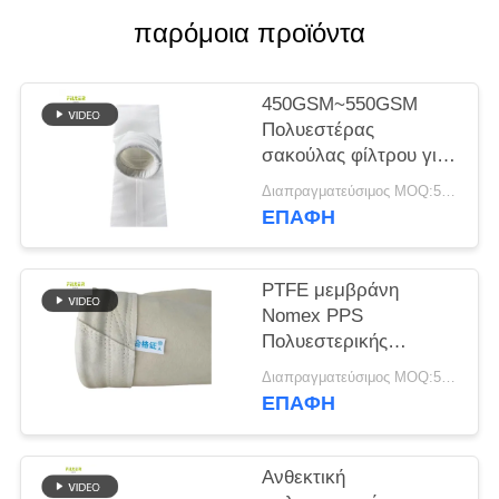
παρόμοια προϊόντα
SITEMAP
450GSM~550GSM
ΠΟΛΙΤΙΚΉ
Πολυεστέρας
ΑΠΟΡΡΉΤΟΥ
σακούλας φίλτρου για
συλλέκτη σκόνης
Διαπραγματεύσιμος MOQ:50 τεμ
ΕΠΑΦΉ
PTFE μεμβράνη
Nomex PPS
Πολυεστερικής
Τσάντας Φίλτρου για
Διαπραγματεύσιμος MOQ:50 τεμ
Φυτό Φυτό
ΕΠΑΦΉ
Ανθεκτική