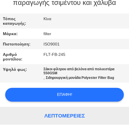
ΠΟΙΟΤΙΚΌΣ
παραγωγής τσιμέντου και χάλυβα
ΈΛΕΓΧΟΣ
Τόπος
Κίνα
καταγωγής:
ΜΑΣ
Μάρκα:
filter
ΕΛΆΤΕ
Πιστοποίηση:
ISO9001
ΣΕ
Αριθμό
FLT-FB-245
ΕΠΑΦΉ
μοντέλου:
ΜΕ
Υψηλό φως:
Σάκοι φίλτρου από βελόνα από πολυεστέρα
550GSM
,
Σιδηρουργική μονάδα Polyester Filter Bag
ΕΙΔΉΣΕΙΣ
ΕΠΑΦΉ!
ΖΗΤΉΣΤΕ
ΈΝΑ
ΛΕΠΤΟΜΈΡΕΙΕΣ
ΑΠΌΣΠΑΣΜΑ