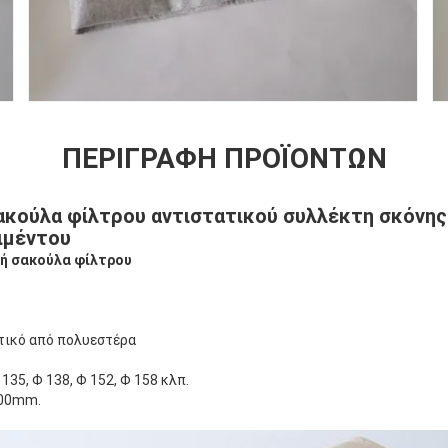
ΠΕΡΙΓΡΑΦΉ ΠΡΟΪΌΝΤΩΝ
κούλα φίλτρου αντιστατικού συλλέκτη σκόνη
ιμέντου
ή σακούλα φίλτρου
τικό από πολυεστέρα
135, Φ 138, Φ 152, Φ 158 κλπ.
000mm.