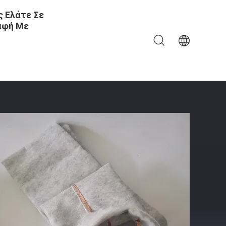
 Ελάτε Σε
αφή Με
τατική