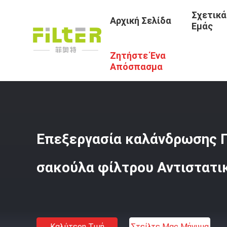
Σχετικά
Αρχική Σελίδα
Εμάς
Ζητήστε Ένα
Αρχική Σελίδα
/
Προϊόντα
/
Βιομηχανικό Ύφασμα Φίλτρ
Απόσπασμα
Επεξεργασία καλάνδρωσης 
σακούλα φίλτρου Αντιστατι
Καλύτερη Τιμή
Στείλτε Μας Μήνυμα