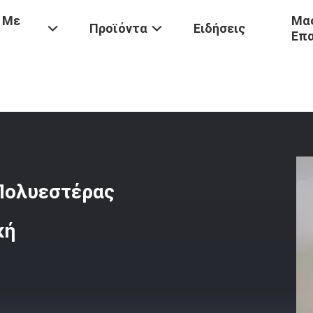
 Με
Μας
Προϊόντα
Ειδήσεις
Επ
ου
/
Επεξεργασία Καλάνδρωσης Πολυεστέρας Σακούλα Φίλτρου Αντισ
Πολυεστέρας
κή